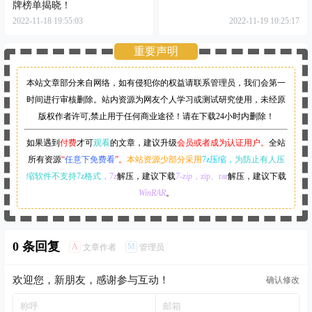
牌榜单揭晓！
2022-11-18 19:55:03
2022-11-19 10:25:17
重要声明
本站文章部分来自网络，如有侵犯你的权益请联系管理员，
我们会第一
时间进行审核删除。站内资源为网友个人学习或测试研究使用，未经原
版权作者许可,禁止用于任何商业途径！请在下载24小时内删除！
如果遇到
付费
才可
观看
的文章，建议升级
会员或者成为认证用户。
全站
所有资源
“
任意下免费看
”。
本站资源少部分采用
7z压缩，
为防止有人压
缩软件不支持7z格式
，7z
解压，建议下载
7-zip
，zip、rar
解压，建议下载
WinRAR
。
0 条回复
A
M
文章作者
管理员
欢迎您，新朋友，感谢参与互动！
确认修改