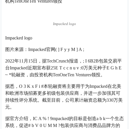
机构TenOneTen Ventures领投
Impacked logo
Impacked logo
图片来源：Impacked官网
( ] F y y M ] A ;
2022年11月15日，据TechCrunch报道，
; I 6
B2B包装交易平
台Impacked近期宣布获25
E T c c n u v :
0万美元种子
E G h E
~ *
轮融资，由投资机构TenOneTen Ventures领投。
据悉，
O 3 K x F i #
本轮融资将主要用于为
Impacked
在北美
和欧洲市场招募更多初级包装供应商，并进一步加强其可
持续性评分系统。截至目前，公司累计融资总额为330万美
元。
据官方介绍，I
C A % ! 9
mpacked的目标是创造
a b k
一个生态
系统，促进
# b V 0 U M M ?
包装供应商与消费品品牌方的