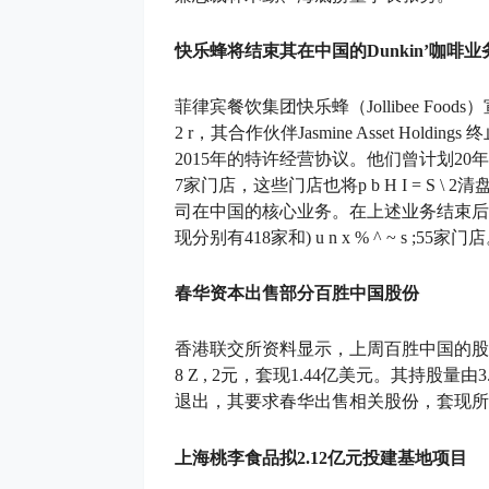
快乐蜂将结束其在中国的Dunkin’咖啡业
菲律宾餐饮集团快乐蜂（Jollibee Foo
2 r
，其合作伙伴Jasmine Asset Holdings
2015年的特许经营协议。他们曾计划20
7家门店，这些门店也将
p b H I = S \ 2
清盘
司在中国的核心业务。在上述业务结束后
现分别有418家和
) u n x % ^ ~ s ;
55家门店
春华资本出售部分百胜中国股份
香港联交所资料显示，上周百胜中国的股东春
8 Z , 2
元，套现1.44亿美元。其持股量由3
退出，其要求春华出售相关股份，套现所
上海桃李食品拟2.12亿元投建基地项目