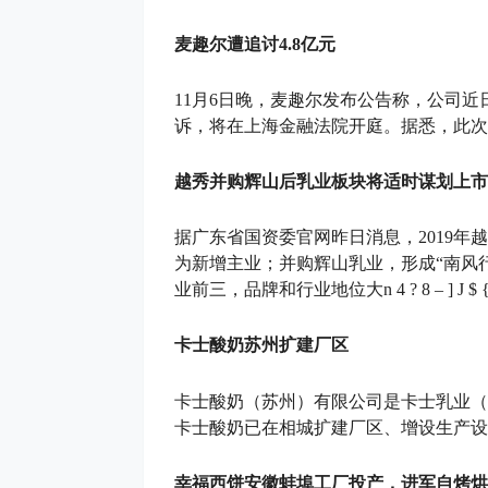
麦趣尔遭追讨4.8亿元
11月6日晚，麦趣尔发布公告称，公司
诉，将在上海金融法院开庭。据悉，此次诉
越秀并购辉山后乳业板块将适时谋划上市
据广东省国资委官网昨日消息，2019年
为新增主业；并购辉山乳业，形成“南风
业前三，品牌和行业地位大
n 4 ? 8 – ] J $ 
卡士酸奶苏州扩建厂区
卡士酸奶（苏州）有限公司是卡士乳业（
卡士酸奶已在相城扩建厂区、增设生产设
幸福西饼安徽蚌埠工厂投产，进军自烤烘