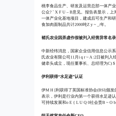
桃李食品生产、研发及运营总部一体产业
公众
? ` X F U – B
意见。报告表显示，上海
一体产业化基地项目，建成后可生产和研发面
食加肉面制品共计2000吨
Z y ~ _
/年。
褚氏农业因弄虚作假被列入经营异常名录
中新经纬消息，国家企业信用信息公示系
氏农业有限公司11月
i q r ~ A :
2日被列入
健牵头成立，现任董事长、总经理为C
) $
伊利获得“水足迹”认证
伊
M H [
利获得了英国标准协会(BSI)颁
表示，伊利是行业内第一个获得水足迹认
可持续发展和
o E { L U Q 0
社会责
B ~ O b 
恒天然宣布任命新CFO