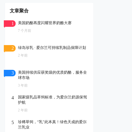
文章聚合
美国奶酪再度闪耀世界奶酪大赛
1
7 个月前
绿岛珍乳 · 爱尔兰可持续乳制品保障计划
2
2 年前
美国持续供应获奖级的优质奶酪，服务全
3
球市场
3 年前
国家级乳品草饲标准，为爱尔兰奶源保驾
4
护航
2 年前
珍稀草饲，“乳”此本真！绿色天成的爱尔
5
兰乳业