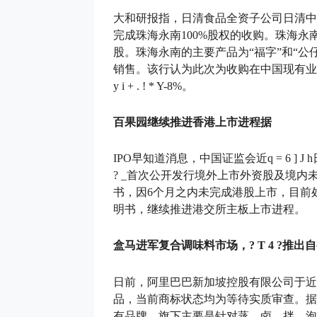
大和研报指，日清食品全资子公司日清中国，
完成珠海永南100%股权的收购。珠海
股。珠海永南的主要产品为“福字”和“公
销售。该行认为此次为收购在中国现有业务
y i + . ! * Y
-8%。
百果园继续推进香港上市进程据
IPO早知道消息，中国证监会近
q = 6 ] J h
? _
首次公开发行境外上市外资股及境内
书，因6个月之内未完成港股上市，目前
明书，继续推进港交所主板上市进程。
盒马进军复合调味料市场，
? T 4 ?
推出自
日前，阿里巴巴新加坡控股有限公司于近
品，当前商标状态均为等待实质审查。据
有品牌，旗下主要是针对蒸、卤、拌、泡