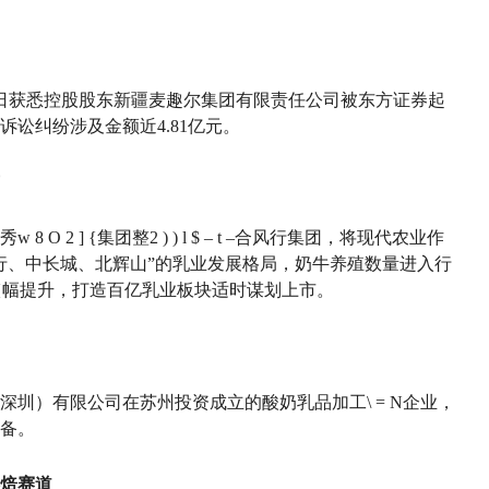
近日获悉控股股东新疆麦趣尔集团有限责任公司被东方证券起
讼纠纷涉及金额近4.81亿元。
越秀
w 8 O 2 ] {
集团整
2 ) ) l $ – t –
合风行集团，将现代农业作
行、中长城、北辉山”的乳业发展格局，奶牛养殖数量进入行
{
幅提升，打造百亿乳业板块适时谋划上市。
深圳）有限公司在苏州投资成立的酸奶乳品加工
\ = N
企业，
备。
焙赛道