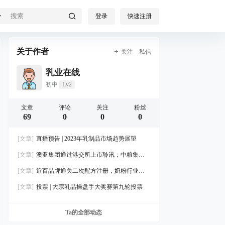
登录
快速注册
关于作者
关注
私信
乳业在线
初中
Lv2
文章
评论
关注
粉丝
69
0
0
0
[文章]
直播预告 | 2023年乳制品市场趋势展望
[文章]
澳亚集团通过港交所上市聆讯；中粮集团
增持蒙牛乳业；近百品牌通关奶粉二次配方注册
[文章]
近百品牌通关二次配方注册，奶粉行业整
合加速
[文章]
投票 | 大宗乳品操盘手大奖赛第九轮投票
Ta的全部动态