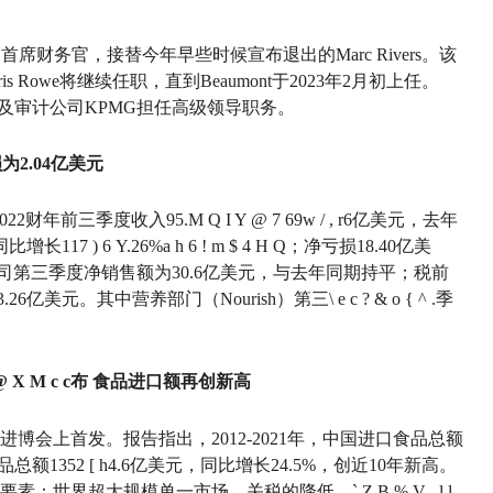
ont为首席财务官，接替今年早些时候宣布退出的Marc Rivers。该
 Rowe将继续任职，直到Beaumont于2023年2月初上任。
oup以及审计公司KPMG担任高级领导职务。
为2.04亿美元
22财年前三季度收入95.
M Q I Y @ 7 6
9
w / , r
6亿美元，去年
同比增长11
7 ) 6 Y
.26%
a h 6 ! m $ 4 H Q
；净亏损18.40亿美
公司第三季度净销售额为30.6亿美元，与去年同期持平；税前
26亿美元。其中营养部门（Nourish）第三
\ e c ? & o { ^ .
季
@ X M c c
布 食品进口额再创新高
博会上首发。报告指出，2012-2021年，中国进口食品总额
品总额135
2 [ h
4.6亿美元，同比增长24.5%，创近10年新高。
要素：世界超大规模单一市场、关税的降低、
` Z B % V , l l