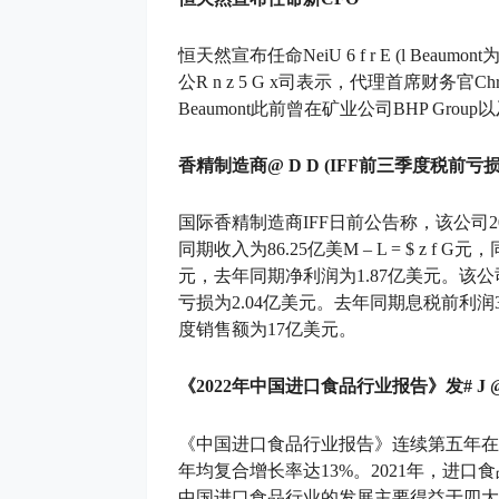
恒天然宣布任命Nei
U 6 f r E (
l Beaum
公
R n z 5 G x
司表示，代理首席财务官Chris
Beaumont此前曾在矿业公司BHP Gr
香精制造商
@ D D (
IFF前三季度税前亏损
国际香精制造商IFF日前公告称，该公司20
同期收入为86.25亿美
M – L = $ z f G
元，
元，去年同期净利润为1.87亿美元。该
亏损为2.04亿美元。去年同期息税前利润3.
度销售额为17亿美元。
《2022年中国进口食品行业报告》发
# J 
《中国进口食品行业报告》连续第五年在进
年均复合增长率达13%。2021年，进口食
中国进口食品行业的发展主要得益于四大