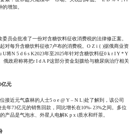
种的增加。
税收委员会批准了一份对含糖饮料征收消费税的法律修正案。
1日起对每升含糖饮料征收7卢布的消费税。
O Z i { )
据俄商业资
u U
将
N 5 d 6 s K
2023年至2025年针对含糖饮料征
0 k r I Y * Y
。俄政府称将把
r I d A P
这部分资金划拨给与糖尿病治疗相关
0亿元
位接近元气森林的人士
5 o e @ Y – N L |
处了解到，该公司
相较去年73亿元的销售回款，同比增长在10%- 23%之间。多位
的产品是气泡水、外星人电解
K p x i
质水和纤茶。
份