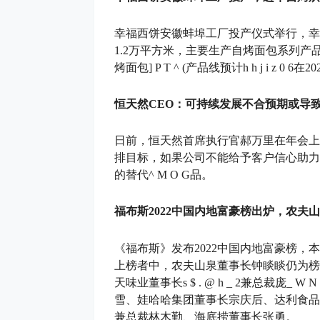
幸福西饼安徽蚌埠工厂投产仪式举行，幸
1.2万平方米，主要生产自烤面包系列
烤面包
] P T ^ (
产品线预计
h h j i z 0 6
在2
恒天然CEO：可持续发展不合预期或导
日前，恒天然首席执行官郝万里在年会上
排目标，如果公司不能给予客户信心助力
的替代
^ M O G
品。
福布斯2022中国内地富豪榜出炉，农夫
《福布斯》发布2022中国内地富豪榜，
上榜者中，农夫山泉董事长钟睒睒仍为榜
天味业董事长
s $ . @ h _ 2
兼总裁庞
_ W N N
雪、娃哈哈集团董事长宗庆后、达利食品
兼总裁林木勤、海底捞董事长张勇。