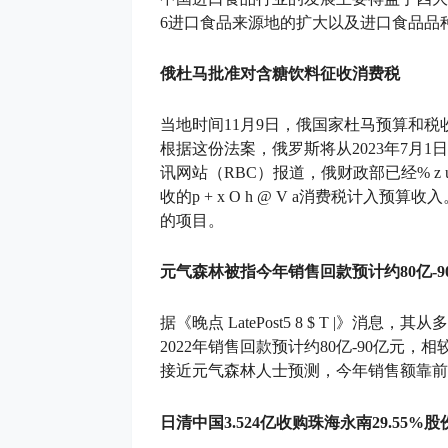
6
进口食品来源地的扩大以及进口食品品
俄杜马批准对含糖饮料征收消费税
当地时间11月9日，俄国家杜马预算和
根据这份法案，俄罗斯将从2023年7月
讯网站（RBC）报道，俄财政部已经
% z 
收的
p + x O h @ V a
消费税计入预算收入
的项目。
元气森林被指今年销售回款预计约80亿-9
据《晚点 LatePost
5 8 $ T |
》消息，其从多
2022年销售回款预计约80亿-90亿元，
接近元气森林人士预测，今年销售额靠前
日清中国3.524亿收购珠海永南29.55%股