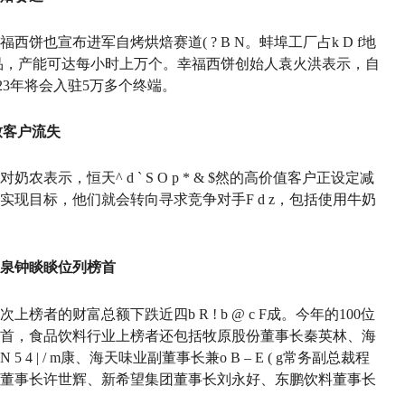
福西饼也宣布进军自烤烘焙赛道
( ? B N
。蚌埠工厂占
k D f
地
产品，产能可达每小时上万个。幸福西饼创始人袁火洪表示，自
023年将会入驻5万多个终端。
致客户流失
对奶农表示，恒天
^ d ` S O p * & $
然的高价值客户正设定减
实现目标，他们就会转向寻求竞争对手
F d z
，包括使用牛奶
山泉钟睒睒位列榜首
本次上榜者的财富总额下跌近四
b R ! b @ c F
成。今年的100位
首，食品饮料行业上榜者还包括牧原股份董事长秦英林、海
 5 4 | / m
康、海天味业副董事长兼
o B – E ( g
常务副总裁程
董事长许世辉、新希望集团董事长刘永好、东鹏饮料董事长