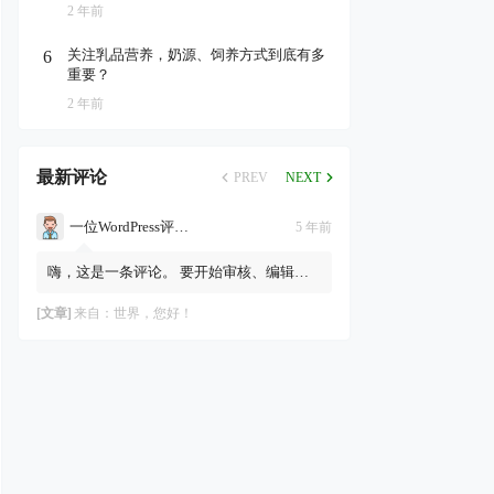
2 年前
关注乳品营养，奶源、饲养方式到底有多
6
重要？
2 年前
最新评论
PREV
NEXT
一位WordPress评论者
5 年前
嗨，这是一条评论。 要开始审核、编辑及
删除评论，请访问仪表盘的“评论”页面。
评论者头像来自Gravatar。
[文章]
来自：
世界，您好！