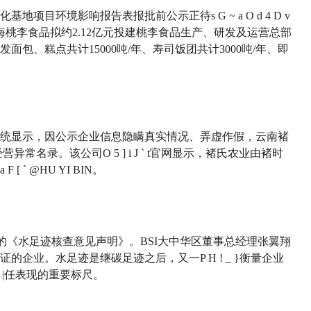
化基地项目环境影响报告表报批前公示正待
s G ~ a O d 4 D v
桃李食品拟约2.12亿元投建桃李食品生产、研发及运营总部
包、糕点共计15000吨/年、寿司饭团共计3000吨/年、即
统显示，因公示企业信息隐瞒真实情况、弄虚作假，云南褚
经营异常名录。该公司
O 5 ] i J ` t
官网显示，褚氏农业由褚时
 a F [ ` @
HU YI BIN。
发的《水足迹核查意见声明》。BSI大中华区董事总经理张翼翔
证的企业。水足迹是继碳足迹之后，又一
P H ! _ }
衡量企业
|
任表现的重要标尺。