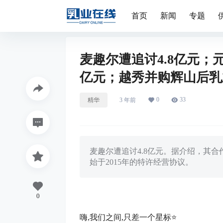
首页
新闻
专题
麦趣尔遭追讨4.8亿元；
亿元；越秀并购辉山后乳
0
33
精华
3 年前
麦趣尔遭追讨4.8亿元。据介绍，其合作伙伴J
始于2015年的特许经营协议。
0
嗨,我们之间,只差一个星标⭐