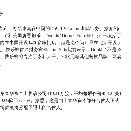
务
ds）宣布，将结束其在中国的Du
! ; I V L
nkin’咖啡业务。据介绍
d
 终止了和美国唐恩都乐（Dunkin’ Donuts Franchising）一项始于
年内在中国开设1400多家门店，但是迄今为止只在北京开设了
。快乐蜂首席财务官Richard Shin此前表示，Dunkin’ 不是公
，快乐蜂将专注于永和大王、宏状元等其他餐饮品牌，两者
。
华资本出售该公司319.31万股，平均每股作价45.125美
T
.92%降至3.16%。据悉，这是由于春华资本部分合伙人正式
得款项将分配予退出的合伙人。