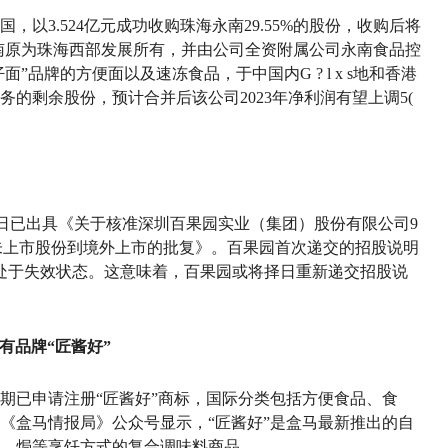
以3.524亿元成功收购珠海永南29.55%的股份，收购后将
永南原为珠海西部发展所有，并由公司全资附属公司永南食品控
仔面”品牌的方便面以及速冻食品，于中国内
G ? l x s
地和香港
的剩余股份，预计合并后该公司2023年净利润有望上调5
(
日已出具《关于核准深圳百果园实业（集团）股份有限公司
9
未上市股份到境外上市的批复》。百果园首次递交的招股说明
处于失效状态。这意味着，百果园或将择日重新递交招股说
有品牌“匠酱好”
期已申请注册“匠酱好”商标，国际分类包括方便食品、食
《盒马情报局》公众号显示，“匠酱好”是盒马最新推出的自
、焗等烹饪方式的复合调味料商品。