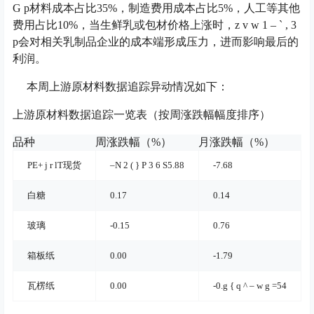
G p
材料成本占比35%，制造费用成本占比5%，人工等其他
费用占比10%，当生鲜乳或包材价格上涨时，
z v w 1 – ` , 3
p
会对相关乳制品企业的成本端形成压力，进而影响最后的
利润。
本周上游原材料数据追踪异动情况如下：
上游原材料数据追踪一览表（按周涨跌幅幅度排序）
品种
周涨跌幅（%）
月涨跌幅（%）
日
PE
+ j r l
T现货
–
N 2 ( } P 3 6 S
5.88
-7.68
白糖
0.17
0.14
玻璃
-0.15
0.76
箱板纸
0.00
-1.79
瓦楞纸
0.00
-0.
g { q ^ – w g =
54