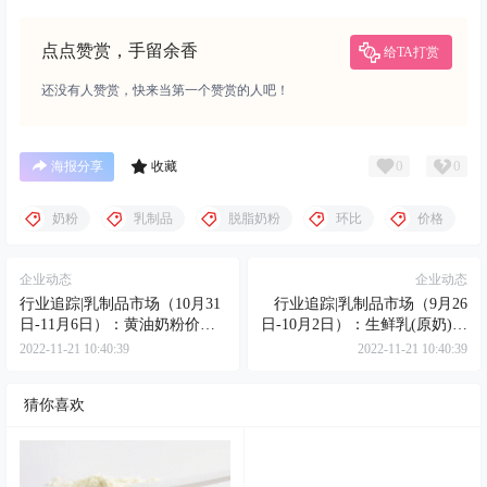
点点赞赏，手留余香
给TA打赏
还没有人赞赏，快来当第一个赞赏的人吧！
0
0
海报分享
收藏
奶粉
乳制品
脱脂奶粉
环比
价格
企业动态
企业动态
行业追踪|乳制品市场（10月31
行业追踪|乳制品市场（9月26
日-11月6日）：黄油奶粉价格
日-10月2日）：生鲜乳(原奶)价
环比大..
格环比..
2022-11-21 10:40:39
2022-11-21 10:40:39
猜你喜欢