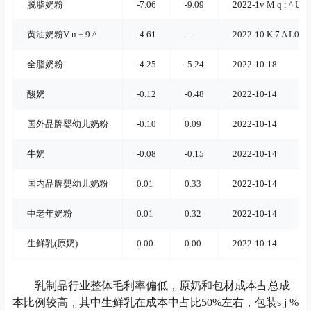
脱脂奶粉
-7.06
-9.09
2022-1
v M q : ^ U N 
黄油奶粉
V u + 9 ^
-4.61
—
2022-1
0 K 7 A L
0-4
全脂奶粉
-4.25
-5.24
2022-10-18
酸奶
-0.12
-0.48
2022-10-14
国外品牌婴幼儿奶粉
-0.10
0.09
2022-10-14
牛奶
-0.08
-0.15
2022-10-14
国内品牌婴幼儿奶粉
0.01
0.33
2022-10-14
中老年奶粉
0.01
0.32
2022-10-14
生鲜乳(原奶)
0.00
0.00
2022-10-14
乳制品行业整体毛利率偏低，原奶和包材成本占总成
本比例较高，其中生鲜乳在成本中占比50%左右，包装
s j %