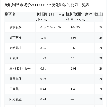
受乳制品市场价格
f I U N a p
变化影响的公司一览表
股票名
净利润（
J [ + w a
机构预测年度净
截止日
y i
亿元）
利润（亿元）
伊利股份
61.
p [ U o z 4
39
104.33
2022-
妙可蓝多
1.49
3.98
2022-
光明乳业
3.75
6.66
2022-
新乳业
1.93
4.13
2022-
三
^ S E 3
元股份
0.31
2.01
2022-
皇氏集团
0.76
—
2022-
贝因美
0.44
1.43
2022-
阳光乳业
0.24
—
2022-