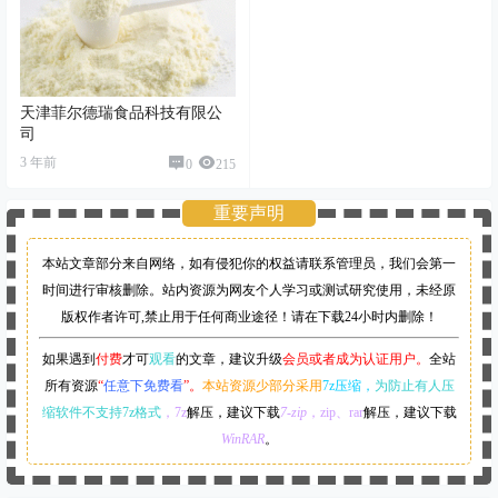
天津菲尔德瑞食品科技有限公
司
3 年前
0
215
重要声明
本站文章部分来自网络，如有侵犯你的权益请联系管理员，
我们会第一
时间进行审核删除。站内资源为网友个人学习或测试研究使用，未经原
版权作者许可,禁止用于任何商业途径！请在下载24小时内删除！
如果遇到
付费
才可
观看
的文章，建议升级
会员或者成为认证用户。
全站
所有资源
“
任意下免费看
”。
本站资源少部分采用
7z压缩，
为防止有人压
缩软件不支持7z格式
，7z
解压，建议下载
7-zip
，zip、rar
解压，建议下载
WinRAR
。