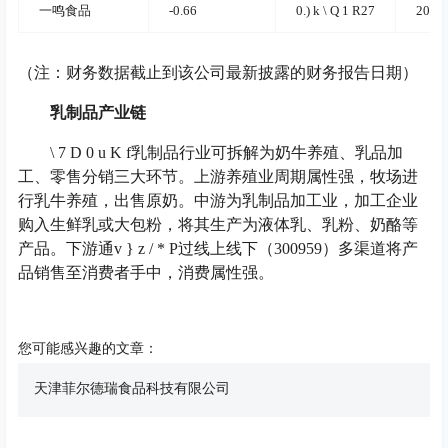
一鸣食品
-0.66
0.
) k \ Q 1 R
27
2022-
（注：财务数据截止到该公司最新披露的财务报告日期）
乳制品产业链
\ 7 D 0 u K f
乳制品行业可拆解为奶牛养殖、乳品加
工、零售分销三大环节。上游养殖业周期属性强，牧场进
行乳牛养殖，出售原奶。中游为乳制品加工业，加工企业
购入生鲜乳或大包粉，将其生产为液体乳、乳粉、奶酪等
产品。下游通
v } z / * P
过线上线下（300959）多渠道将产
品销售至消费者手中，消费属性强。
您可能感兴趣的文章：
天津菲尔德瑞食品科技有限公司