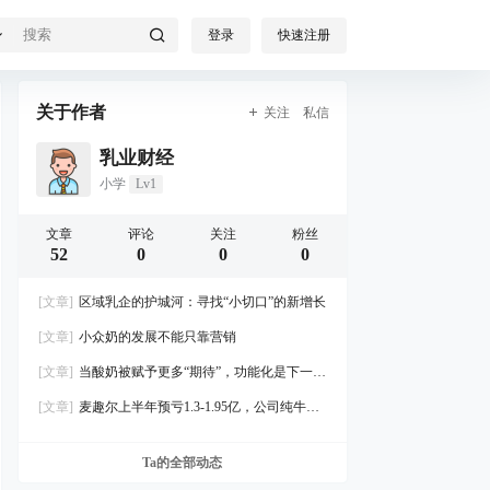
登录
快速注册
关于作者
关注
私信
乳业财经
小学
Lv1
文章
评论
关注
粉丝
52
0
0
0
[文章]
区域乳企的护城河：寻找“小切口”的新增长
[文章]
小众奶的发展不能只靠营销
[文章]
当酸奶被赋予更多“期待”，功能化是下一个
必然趋势吗？
[文章]
麦趣尔上半年预亏1.3-1.95亿，公司纯牛奶
已停止生产
Ta的全部动态