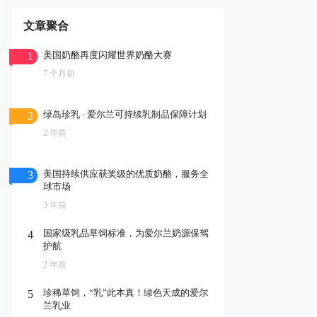
文章聚合
美国奶酪再度闪耀世界奶酪大赛
1
7 个月前
绿岛珍乳 · 爱尔兰可持续乳制品保障计划
2
2 年前
美国持续供应获奖级的优质奶酪，服务全
3
球市场
3 年前
国家级乳品草饲标准，为爱尔兰奶源保驾
4
护航
2 年前
珍稀草饲，“乳”此本真！绿色天成的爱尔
5
兰乳业