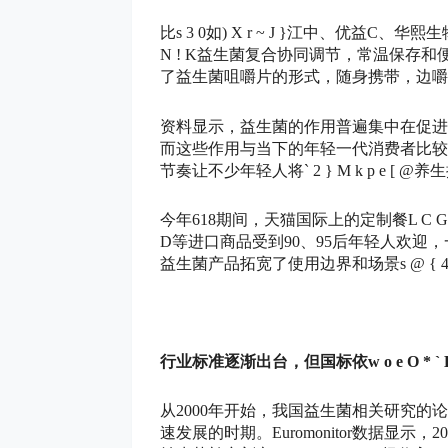
比
s 3 0
如
) X r ~ J }
江中、优益C、华熙生
N ! K
益生菌复合协同调节，常温保存和
了益生菌咀嚼片的形式，随身携带，边嚼
资料显示，益生菌的作用普遍集中在促进
而这些作用与当下的年轻一代消费者比较
节奏让不少年轻人将
` 2 } M k p e [ @
养生
今年618期间，天猫国际上的定制餐
L C G
D
等进口商品受到90、95后年轻人欢迎
益生菌产品拓宽了使用边界和场景
s @ { 4
行业标准逐渐出台，但国标依
w o e O * `
从2000年开始，我国益生菌相关研究
速发展的时期。Euromonitor数据显示