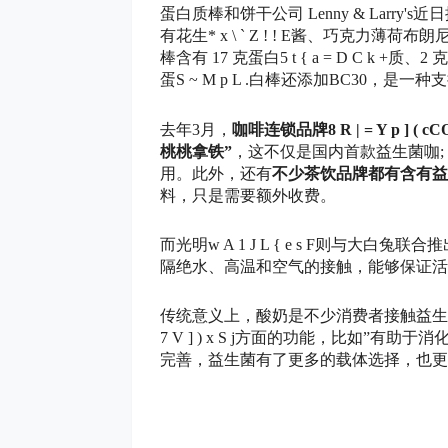
蛋白质棒和饼干公司 Lenny & Larry's近
有花生
* x \ ` Z ! ! E
酱、巧克力薄荷布朗
棒含有 17 克蛋白
5 t { a = D C k +
质、2
蛋
S ~ M p L .
白棒还添加BC30，是一种
去年3月，
咖啡连锁品牌
8 R | = Y p ] ( c
C
桃桃拿铁”
，这不仅是国内首款益生菌咖
;
用。此外，还有
不少茶饮品牌都有含有益
料，只是需要额外收费。
而光明
w A 1 J L { e s F
则与大白兔联合推
隔绝水、高温和空气的接触，能够保证活
传统意义上，酸奶是不少消费者接触益生
7 V ] ) x S j
方面的功能，比如”有助于消
完善，益生菌有了更多的载体选择，也更