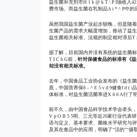
益生菌补充剂市
H 1 k @ k T \ P I
场收入4
费市场。而益生菌在乳制品
A i * ^ P
中的
虽然我国益生菌产业起步较晚，但是随着
生菌产品的需求大幅度增加，推动了益生
益生菌相关标准、法规的制定相对滞后
T 
据了解，目前国内并没有系统的益生菌标
T I C h G
前，
针对保健食品的标准有《益
却没有相关标准。
去年，中国食品工业协会发布的《益生菌
底，中国营养保
8 – ^ E 5 v d 9
健食
f d ( \
品
体标准，对益生菌活菌率进
X 6 6 A
行了
前不久，由中国食品科学技术学会牵头，
V p O B 5 5
明、三元等近20家行业代表
语与定义、基本要求、菌株水平研究与评
及其在食品中的应用，明确了“活的”“摄