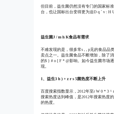
但目前，益生菌仍然没有专门的国家标准
台，也让国标出台变得更为迫
D q ` v : H 
益生菌
J / m h K
食品有需求
不难发现的是，很多常
s , , p
见的食品品
卖点之一。益生菌食品不断增加，除了消
的
$ } # o [ F * @
影响。如今益生菌市场
现。
1、益生
3 h ) + z r s 5
菌热度不断上升
百度搜索指数显示，2012年至
r W 0 * 3 ^ 
搜索热度达到峰值，是2012年搜索热度
的热度。