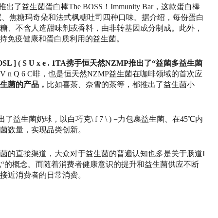
日推出了益生菌蛋白棒The BOSS！Immunity Bar，这款蛋白棒
尼、焦糖玛奇朵和法式枫糖吐司四种口味。据介绍，每份蛋白
 克糖、不含人造甜味剂或香料，由非转基因成分制成。此外，
支持免疫健康和蛋白质利用的益生菌。
OS
L ] ( S U x e . 1
TA携手恒天然NZMP推出了“益菌多益生菌
 V n Q 6 C
啡，也是恒天然NZMP益生菌在咖啡领域的首次应
生菌的产品，
比如喜茶、奈雪的茶等，都推出了益生菌小
出了益生菌奶球，以白巧克
\ f 7 \ ) =
力包裹益生菌、在45℃内
菌数量，实现品类创新。
菌的直接渠道，大众对于益生菌的普遍认知也多是关于肠道
I
化“的概念。而随着消费者健康意识的提升和益生菌供应不断
接近消费者的日常消费。