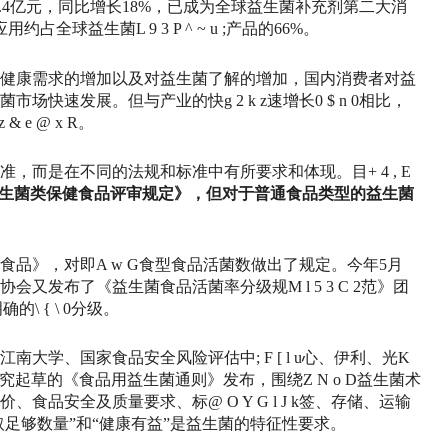
2.4亿元，同比增长18%，已成为全球益生菌补充剂第二大消
应用约占全球益生菌
L 9 3 P ^ ~ u ;
产品的66%。
健康需求的增加以及对益生菌了解的增加，国内消费者对益
菌市场快速发展。但与产业的快
g 2 k z
速增长
0 $ n 0
相比，
z & e @ x R
。
准，而是在不同的法规和标准中有所要求和体现。目
+ 4 , E
生菌类保健食品评审规定》，但对于普通食品类型的益生菌
食品》，对即
A w G
食型食品活菌数做出了规定。今年5月
协会又发布了《益生菌食品活菌率分级规
M l 5 3 C 2
范》团
明确的
\ { \ 0
分级。
江南大学、国家食品安全风险评估中
; F [ l u
心、伊利、光
K
研究起草的《食品用益生菌通则》发布，围绕
Z N o D
益生菌术
价、食品安全及质量要求、标
@ O Y G l J k
签、存储、运输
取足够数量”和“健康有益”是益生菌的特征性要求。