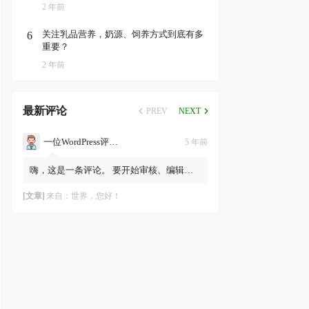
2 年前
关注乳品营养，奶源、饲养方式到底有多
6
重要？
2 年前
最新评论
PREV
NEXT
一位WordPress评论者
5 年前
嗨，这是一条评论。 要开始审核、编辑及
删除评论，请访问仪表盘的“评论”页面。
评论者头像来自Gravatar。
[文章]
来自：
世界，您好！