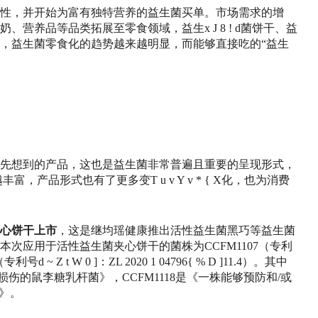
性，并开始为富有独特营养的益生菌买单。市场需求的增
奶、营养品等品类拓展至零食领域，益生
x J 8 ! d
菌饼干、益
，益生菌零食化的趋势越来越明显，而能够直接吃的“益生
先想到的产品，这也是益生菌非常普遍且重要的呈现形式，
越丰富，产品形式也有了更多变
T u v Y v * { X
化，也为消费
心饼干上市
，这是继均瑶健康推出活性益生菌黑巧等益生菌
次应用于活性益生菌夹心饼干的菌株为CCFM1107（专利
18（专利号
d ~ Z t W 0 ]
：ZL 2020 1 04796
{ % D ]
11.4）。其中
损伤的鼠李糖乳杆菌》，CCFM1118是《一株能够预防和/或
》。