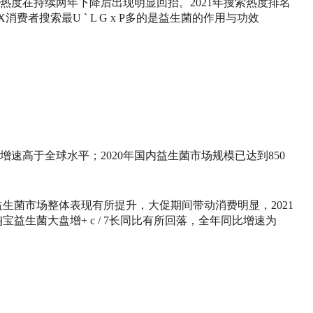
索热度在持续两年下降后出现明显回抬。2021年搜索热度排名
X
消费者搜索最
U ` L G x P
多的是益生菌的作用与功效
速高于全球水平；2020年国内益生菌市场规模已达到850
生菌市场整体表现有所提升，大促期间带动消费明显，2021
猫淘宝益生菌大盘增
+ c / 7
长同比有所回落，全年同比增速为