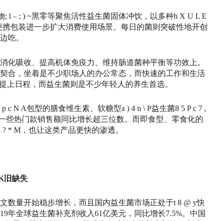
物
; l – ; ) ~
黑零等聚焦活性益生菌固体冲饮，以多种
h X U L E
便携包装进一步扩大消费使用场景。每日的菌则突破性地开创
边吃。
消化吸收、提高机体免疫力、维持肠道菌种平衡等功效上。
契合，坐着是不少职场人的办公常态，而快速的工作和生活
提上日程，而益生菌则是不少年轻人的养生首选。
 p c N A
包型的膳食维生素、软糖型
a ) 4 n \ P
益生菌
8 5 P c 7 ,
，一些热门款销售额同比增长超三位数。而即食型、零食化的
 ? * M
，也让这类产品更快的渗透。
 K
旧缺失
的论文数量开始稳步增长，而且国内益生菌市场正处于
t 8 @ y
快
，2019年全球益生菌补充剂收入61亿美元，同比增长7.5%。中国