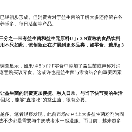
已经初步形成。但消费者对于益生菌的了解大多还停留在各
养乐多、每日活菌等产品。
超过三分之一带有益生菌和益生元原料
U ] c 3 N
宣称的食品饮料
用不只如此，该创新正在扩展到更多品类，如零食、糖果
g 3
调查显示，如果
\ # 5 b f ? F
零食中添加了益生菌或声称对消
更愿意购买该零食。这或许也是益生菌与零食结合的重要因素
让益生菌的消费更加便捷、融入日常、与当下快节奏的生活
0
因此，能够”直接吃“的益生菌，很有必要。
越多。笔者观察发现，此前市场
w w f
上大多益生菌粉剂为固
法不少都是需要与牛奶或者水一起送服。而目前，越来越多