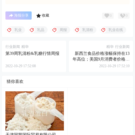
0
0
海报分享
收藏
乳业
乳品
周报
乳清粉
乳业在线
行业新闻
精华
精华
行业新闻
第39周乳清粉&乳糖行情周报
新西兰食品价格涨幅保持在13
年高位；美国9月消费者价格指
数继续上涨；雀巢高层称仍然
2022-10-29 17:52:08
2022-10-29 17:52:10
看重植物基业务
猜你喜欢
天津国慧国际贸易有限公司