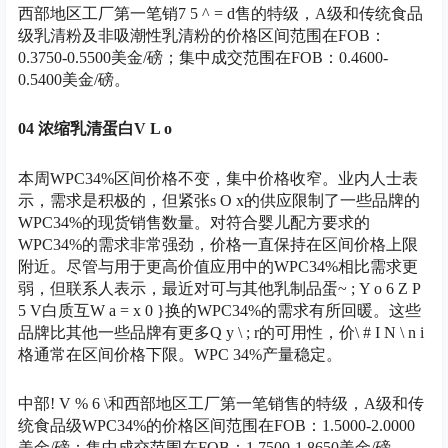
西部地区工厂第一笔销
7 5 ^ = d
售的特级，A级和传统食品
级乳清粉及非吸潮性乳清粉的价格区间范围在FOB：
0.3750-0.5500美金/磅；集中成交范围在FOB：0.4600-
0.5400美金/磅。
04 浓缩乳清蛋白
V L o
本周WPC34%区间价格不变，集中价格收窄。业内人士表
示，需求是积极的，但紧张
s O x
的供应限制了一些品牌的
WPC34%的现货销售数量。对符合婴儿配方要求的
WPC34%的需求非常强劲，价格一直保持在区间价格上限
附近。尽管与用于更高价值应用中的WPC34%相比需求更
弱，但联系人表示，最近对可与其他乳制品蛋
~ ; Y o 6 Z P
5 V
白质互
W a = x 0 }
换的WPC34%的需求有所回暖。这些
品牌比其他一些品牌有更多
Q y \ ; r
的可用性，价
\ # I N \ n i
格通常在区间价格下限。WPC 34%产量稳定。
中部
! V % 6 \
和西部地区工厂第一笔销售的特级，A级和传
统食品级WPC34%的价格区间范围在FOB：1.5000-2.0000
美金/磅；集中成交范围在FOB：1.7500-1.8650美金/磅。