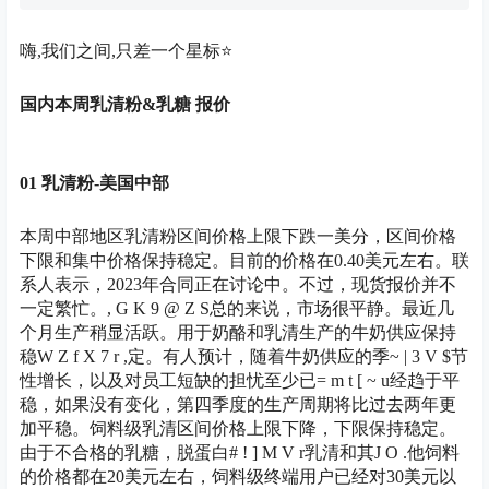
嗨,我们之间,只差一个星标⭐
国内本周乳清粉&乳糖 报价
01 乳清粉-美国中部
本周中部地区乳清粉区间价格上限下跌一美分，区间价格
下限和集中价格保持稳定。目前的价格在0.40美元左右。联
系人表示，2023年合同正在讨论中。不过，现货报价并不
一定繁忙。
, G K 9 @ Z S
总的来说，市场很平静。最近几
个月生产稍显活跃。用于奶酪和乳清生产的牛奶供应保持
稳
W Z f X 7 r ,
定。有人预计，随着牛奶供应的季
~ | 3 V $
节
性增长，以及对员工短缺的担忧至少已
= m t [ ~ u
经趋于平
稳，如果没有变化，第四季度的生产周期将比过去两年更
加平稳。饲料级乳清区间价格上限下降，下限保持稳定。
由于不合格的乳糖，脱蛋白
# ! ] M V r
乳清和其
J O .
他饲料
的价格都在20美元左右，饲料级终端用户已经对30美元以