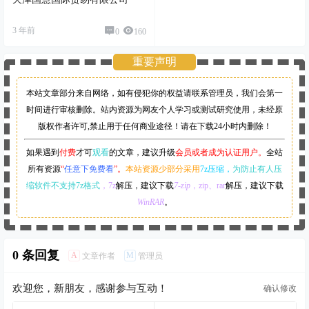
3 年前
0
160
重要声明
本站文章部分来自网络，如有侵犯你的权益请联系管理员，
我们会第一
时间进行审核删除。站内资源为网友个人学习或测试研究使用，未经原
版权作者许可,禁止用于任何商业途径！请在下载24小时内删除！
如果遇到
付费
才可
观看
的文章，建议升级
会员或者成为认证用户。
全站
所有资源
“
任意下免费看
”。
本站资源少部分采用
7z压缩，
为防止有人压
缩软件不支持7z格式
，7z
解压，建议下载
7-zip
，zip、rar
解压，建议下载
WinRAR
。
0 条回复
A
M
文章作者
管理员
欢迎您，新朋友，感谢参与互动！
确认修改