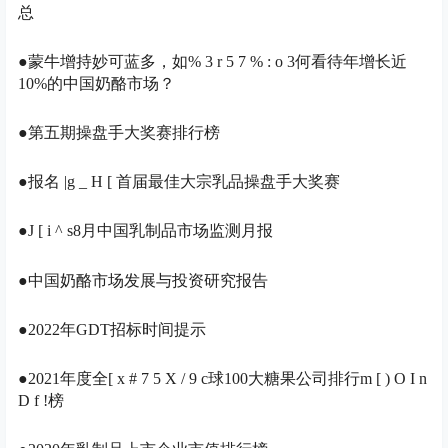
总
●蒙牛增持妙可蓝多，如
% 3 r 5 7 % : o 3
何看待年增长近
10%的中国奶酪市场？
●第五期操盘手大奖赛排行榜
●报名 |
g _ H [
首届最佳大宗乳品操盘手大奖赛
●
J [ i ^ s
8月中国乳制品市场监测月报
●
中国奶酪市场发展与投资研究报告
●2022年GDT招标时间提示
●2021年度全
[ x # 7 5 X / 9 c
球100大糖果公司排行
m [ ) O I n
D f !
榜