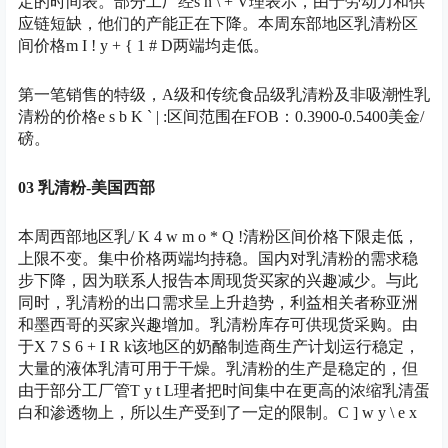
定的时间表。部分工厂经
s n \ + V
理表示，由于劳动力和供
应链短缺，他们的产能正在下降。本周东部地区乳清粉区
间价格
m I ! y + { 1 # D
两端均走低。
第一笔销售的特级，A级和传统食品级乳清粉及非吸潮性乳
清粉的价格
e s b K ` | :
区间范围在FOB：0.3900-0.5400美金/
磅。
03 乳清粉-美国西部
本周西部地区乳
/ K 4 w m o * Q !
清粉区间价格下限走低，
上限不变。集中价格两端均持稳。国内对乳清粉的需求稳
步下降，因为联系人报告本周现货买家的兴趣减少。与此
同时，乳清粉的出口需求呈上升趋势，利益相关者称亚洲
和墨西哥的买家兴趣增加。乳清粉库存可供现货采购。由
于
X 7 S 6 + I R k
该地区的奶酪制造商生产计划运行稳定，
大量的液体乳清可用于干燥。乳清粉的生产是稳定的，但
由于部分工厂管
T y t L
理者把时间集中在更高的浓缩乳清蛋
白和渗透物上，所以生产受到了一定的限制。
C ] w y \ e x