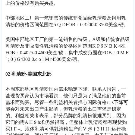
上的价格没有购买兴趣。
中部地区工厂第一笔销售的传统非食品级乳清粉及饲用乳
清粉的价格区间范围在
5 Q D
FOB：0.3200-0.3500美金/磅。
美国中部地区工厂的第一笔销售的特级，A级和传统食品级
乳清粉及非吸潮性乳清粉的价格区间范围
K P 6 N B K 4
在
FOB：0.4025-0.4600美金/磅；集中成交范围在FOB：0.
M E
` ; 0 ) G
4300-0.
c o ! M r
4500美金/磅。
02 乳清粉-美国东北部
本周东部地区乳清粉国内需求稳定下降。联系人报告，一
些现货买家认为市场看跌，他们只是为了满足他们的当前
需求而购买。尽管一些利益相关者担心国际价格
r : s
下降可
能会对未来出口产生影响，但乳清粉的出口需求是稳定
的。利益相关者表示，部分品牌的乳清粉很难买到，因为
它们的需
A H 9 h
求仍然很高，但整体上乳清粉都有现货购
买
1 F –
。液体乳清可供乳清粉生产商
V @ { 3 H H ,
运行稳