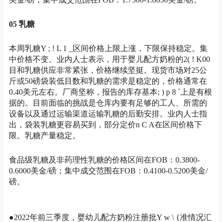
05 乳糖
本周乳糖
Y ; ! L 1 _
区间价格上限上涨，下限保持稳定。集
中价格不变。业内人士表示，用于婴儿配方奶粉的2
( ! K
00
目和乳糖供应非常紧张，价格继续坚挺。现货市场对25公
斤或50磅袋装低目数和乳糖的需求是稳定的，价格通常在
0.40美元左右。厂商坚称，报告的库存基本
; ) p 8 `
上是有根
据的。目前面临的挑战是仓库内要有足够的工人、所需的
设备以及通过运输渠道运输乳糖的后勤安排。业内人士指
出，袋装乳糖更容易买到，部分定价
n C A
在区间价格下
限。乳糖产量稳定。
食品级乳糖及非药理性乳糖的价格区间在FOB：0.3800-
0.6000美金/磅；集中成交范围在FOB：0.4100-0.5200美金/
磅。
●2022年前三季度，婴幼儿配方奶粉注册批
Y w \ {
准情况汇