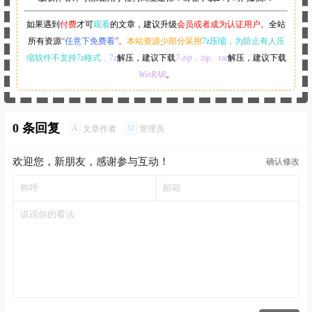
如果遇到
付费
才可
观看
的文章，建议升级
会员或者成为认证用户。
全站
所有资源
“
任意下免费看
”。
本站资源少部分采用
7z压缩，
为防止有人压
缩软件不支持7z格式
，7z
解压，建议下载
7-zip
，zip、rar
解压，建议下载
WinRAR
。
0 条回复
A
M
文章作者
管理员
欢迎您，新朋友，感谢参与互动！
确认修改