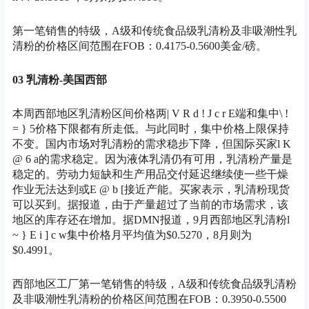
第一笔销售的特级，A级和传统食品级乳清粉及非吸潮性乳
清粉的价格区间范围在FOB：0.4175-0.5600美金/磅。
03 乳清粉-美国西部
本周西部地区乳清粉区间价格两
| V R d ! J c r E
端和集中
\ !
= } 5
价格下限都有所走低。与此同时，集中价格上限保持
不变。国内市场对乳清粉的需求稳步下降，但国际买家
l K
@ 6 a
的需求稳定。因为液体乳清仍有可用，乳清粉产量是
稳定的。劳动力短缺和生产用品交付延迟继续使一些干燥
作业无法达到或
E @ b [
接近产能。买家表示，乳清粉现货
可以买到。据报道，由于产量超过了当前的市场需求，该
地区的库存还在增加。据DMN报道，9月西部地区乳清粉
l
~ } E i ] c w
集中价格月平均值为$0.5270，8月则为
$0.4991。
西部地区工厂第一笔销售的特级，A级和传统食品级乳清粉
及非吸潮性乳清粉的价格区间范围在FOB：0.3950-0.5500