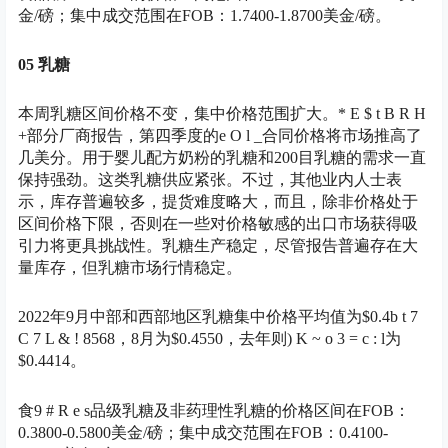
金/磅；集中成交范围在FOB：1.7400-1.8700美金/磅。
05 乳糖
本周乳糖区间价格不变，集中价格范围扩大。
* E $ t B R H
+
部分厂商报告，第四季度的
e O l _
合同价格将市场推高了
几美分。用于婴儿配方奶粉的乳糖和200目乳糖的需求一直
保持强劲。这类乳糖供应紧张。不过，其他业内人士表
示，库存普遍较多，提货难度略大，而且，除非价格处于
区间价格下限，否则在一些对价格敏感的出口市场获得吸
引力将更具挑战性。乳糖生产稳定，尽管报告普遍存在大
量库存，但乳糖市场行情稳定。
2022年9月中部和西部地区乳糖集中价格平均值为$0.4
b t 7
C 7 L & ! 8
568，8月为$0.4550，去年则
) K ~ o 3 = c : l
为
$0.4414。
食
9 # R e s
品级乳糖及非药理性乳糖的价格区间在FOB：
0.3800-0.5800美金/磅；集中成交范围在FOB：0.4100-