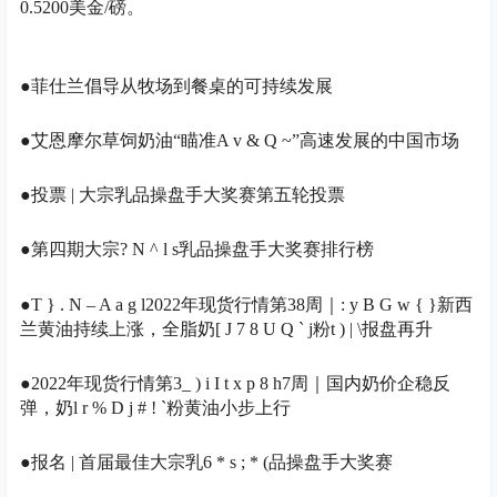
0.5200美金/磅。
●菲仕兰倡导从牧场到餐桌的可持续发展
●艾恩摩尔草饲奶油“瞄准
A v & Q ~
”高速发展的中国市场
●投票 | 大宗乳品操盘手大奖赛第五轮投票
●第四期大宗
? N ^ l s
乳品操盘手大奖赛排行榜
●
T } . N – A a g l
2022年现货行情第38周｜
: y B G w { }
新西
兰黄油持续上涨，全脂奶
[ J 7 8 U Q ` j
粉
t ) | \
报盘再升
●2022年现货行情第3
_ ) i I t x p 8 h
7周｜国内奶价企稳反
弹，奶
l r % D j # ! `
粉黄油小步上行
●报名 | 首届最佳大宗乳
6 * s ; * (
品操盘手大奖赛