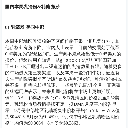
国内本周乳清粉&乳糖 报价
01 乳清粉-美国中部
本周中部地区乳清粉除了区间价格下限上涨几美分外，其
他价格都有所下降。业内人士表示，目前的交易处于低至
0.40美元的”舒适区间”。生产商不愿意给出低于0.45美元的
报价。但终端用户知道，从
g ` # f x c { 5
该地区和西部加
工
% J q \ E
厂通过出口渠道运输的乳清数量有限。随着更多
的牛奶进入第三类渠道，以及本周一些折扣牛奶，最近有
关生产的障碍似乎有所缓
* m & @ # J # o
解。乳清粉的供应
并不多，但需求却很低迷。一些最近几周/几个月一直观望
的终端用户表示，未来几周他们将在市场上更加活跃。
饲
% a 3 * | . j )
料级
e @ f ; C e & B
乳清区间价格跌至0.32美
元。乳清粉市场行情摇摆不定。据DMN月度平均报告显
示，9月份中部地区乳清粉集中价格平均
4 h Y k . w W X
值
为$0.4515, 8月份为$0.4520。9月份中部地区乳清粉区间价
格平均值为$0.3664，8月份为$0.3863。