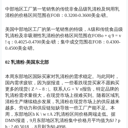
中部地区工厂第一笔销售的传统非食品级乳清粉及饲用乳
清粉的价格区间范围在FOB：0.3200-0.3600美金/磅。
美国中部地区工厂的第一笔销售的特级，A级和传统食品级
乳清粉及非吸潮性乳清粉的价格区间范围在FOB
o + q 9 = v
! q
：0.4025-0.4700美金/磅；集中成交范围在FOB：0.4300-
0.4500美金/磅。
02 乳清粉-美国东北部
本周东部地区国际买家对乳清粉的需求稳定。与此同时，
国内需求疲软，因为据报道，一些看跌现货买家不愿购买
更多的现货
{ Z ^ – 8 : |
。联系人
G + V n
报告，特定品牌的
乳清粉需求量很大，在现货市场上很难买到。随着区域乳
清粉生产继续稳步发展，乳清粉在现货市场上的供应越来
越多。劳动力和供应链短缺导致一些工厂产能不足。本
周，东部地区
h K \ w t A 2
乳清粉区间价格两端走低。据
DMN报道，9月东部地区乳清粉集中价格月平均值为$
J ? p
h : ? d
0.5018 ，8月则为$0.4998。