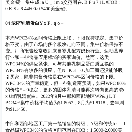
美金/磅；集中成
: a U _ ! m o
交范围在
. B F u 7 l L #
FOB：
0.
K S a 8 4
4600-0.5400美金/磅。
04 浓缩乳清蛋白
Y x F . q o –
本周WPC34%区间价格上限上涨，下限保持稳定。集中价
格不变，由于市场内多个板块走向不同，集中价格保持不
变。厂商报告经常收到来自婴儿配方奶粉行业、运动营养
行业和一些食品应用领域的买家询价。然而，这类
WPC34%的供应紧张。可与其他乳制品蛋白质互换的
WPC34%有较多的供应，但
N | K 3 – 0 .
加工商还没能够吸
引买家，除非销售价格是在WPC34%区间价格的下限。
WPC 34%的产量稳定，但一些制造商预测，如果WPC 80%
的价格
* – 0
稳定，更多的固体乳清可能再次转向更高的浓
c
x U
缩乳清蛋白。2022年9月中部和西部地区WP
& j L T
B
C34%集中价格平均值为$1.8052，8月为$1.8118，去年则
为$1.1450。
中部和西部地区工厂第一笔销售的特级，A级和传统
h : t J l
食品级WPC34%的价格区间范围在FOB：1.5000-2.0000美