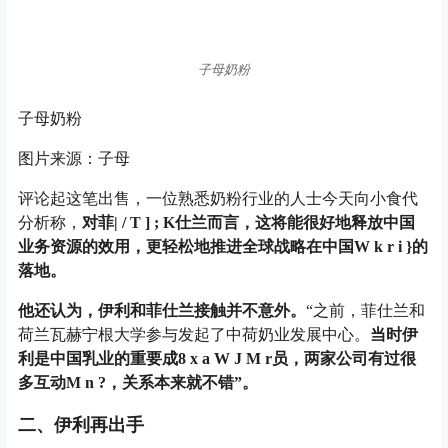
子母奶粉
子母奶粉
图片来源：子母
评论起这笔出售，一位熟悉奶粉行业的人士今天向小食代
分析称，
对菲
| / T ] ; K
仕兰而言，这将能很好地释放中国
业务资源的效用，更轻松地推进全球战略在中国
W k r i }
的
落地。
他还认为，伊利和菲仕兰接触并不意外。
“
之前，菲仕兰和
荷兰瓦赫宁根大学参与发起了中荷奶业发展中心。
当时伊
利是中国乳业的重要成
8 x a W J M r
员，两家公司有过很
多互动
M n ?
，关系本来就不错
”
。
二、伊利再出手