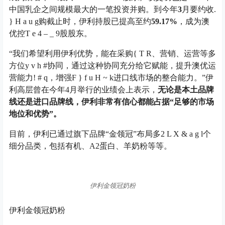
中国乳企之间规模最大的一笔投资并购。到今年
3
月要约收
.
} H a u g
购截止时，伊利持股已提高至约
59.17%
，成为澳
优控
T e 4 – _ 9
股股东。
“
我们希望利用伊利优势，能在采购
{ T R
、营销、运营等多
方位
y v h #
协同，通过这种协同充分给它赋能，提升澳优运
营能力
! # q
，增强
F } f u H ~ k
进口线市场的整合能力。
”
伊
利高层曾在今年
4
月举行的业绩会上表示，
无论是本土品牌
线还是进口品牌线，伊利非常有信心都能占据
“
足够的市场
地位和优势
”
。
目前，伊利已通过旗下品牌“金领冠”布局多
2 L X & a g l
个
细分品类，包括有机、
A2
蛋白、羊奶粉等等。
伊利金领冠奶粉
伊利金领冠奶粉