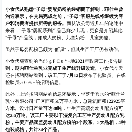
小食代从熟悉“子母”婴配奶粉的经销商了解到，菲仕兰曾
沟通表示，在交易完成之前，“子母”客服热线将继续为客
户和消费者提供所需的服务。
而从该公司近几年的论述中
来看，“子母”婴配系列产品已鲜少出现，更多是介绍其他
“子母”产品线，如成人奶粉、儿童奶粉、儿童奶酪。
虽然子母婴配粉已颇为
“
低调
”
，但其生产工厂仍有动作。
小食代翻查到的当
f } g F C u * –
地
2021
年政府工作报告提
到，
期内菲仕兰乳业完成了生产线升级改造
。小食代今天
还在招聘网站看到，该工厂于
7
月
12
日
发布了化验员、在线
检验员
G 6 % +
的招聘信息。
此外，上述招聘网站的信息还显示，坐落于秀水的
“
菲仕兰
乳业有限公司
”
厂区面积
56
万平方米，总建筑面积
1
22925
平
方米
。设计日产量可达
80
吨
，年生产高端婴幼儿配方粉可
达
2.6
万吨
。
该工厂主要以干湿复合工艺生产婴幼儿配方乳
粉，主要产品涵盖婴幼儿配方粉的
3
个段系、
5
大品相，
4
种
包装规格，共计
34
个产品。