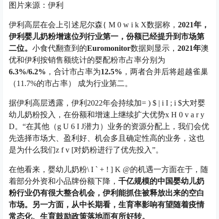
图片来源：伊利
伊利高层在会上引述尼尔森
{ M 0 w i k X
数据称，
2021
年，
伊利婴儿奶粉增速位列行业第一，份额已经提升到市场第
二位。
小食代翻查到的
Euromonitor
数据则显示，
2021
年
澳
优和伊利按销售额统计的婴配粉市占率分别为
6.3%/6.2%
，合计市占率为
12.5%
，两者合并后将超越雀巢
（
11.7%
的市占率） 成为行业第二。
据伊利高层透露，伊利
2022
年会持续加
= ) $ | i I ; i $
大对婴
幼儿奶粉投入，在份额和增速上继续扩大优势
x H 0 v a r y
D
。
“
在其他（
g U 6 I J
潜力）业务的资源分配上，我们会优
先选择市场大、盈利好、机会多且确定性高的业务，这也
是为什么我们
z f v [
对奶粉进行了优先投入
”
。
在他看来，婴幼儿奶粉
\ I ` + ! ] K @
的机遇一方面在于，随
着部分外资和小品牌份额下降，
千亿规模的中国婴幼儿奶
粉行业仍有很大整合机会，伊利能抓住被释放出来的空白
市场。另一方面，从中长期看，生育率影响有望随着疫情
常态化、生育鼓励政策落地而有所好转。