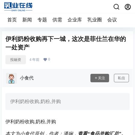
首页
新闻
专题
供需
企业库
乳业圈
会议
伊利奶粉收购再下一城，这次是菲仕兰在华的
一处资产
0
投融资
4 年前
小食代
关注
私信
伊利奶粉收购,奶粉,并购
伊利奶粉收购,奶粉,并购
本文为小食代原创，作者：潘娴，
查看“
食品并购汇总
”。