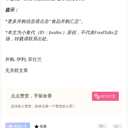
提示：
*
更多并购信息请
点击“食品并购汇总”。
*本文为小食代（ID：
foodinc）
原创，不代表FoodTalks立
场，转载请联系出处。
并购, 伊利, 菲仕兰
无关联文章
点点赞赏，手留余香
给TA打赏
还没有人赞赏，快来当第一个赞赏的人吧！
0
0
海报分享
收藏