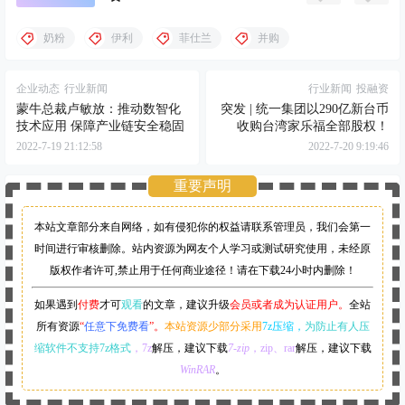
奶粉
伊利
菲仕兰
并购
企业动态
行业新闻
行业新闻
投融资
蒙牛总裁卢敏放：推动数智化
突发 | 统一集团以290亿新台币
技术应用 保障产业链安全稳固
收购台湾家乐福全部股权！
2022-7-19 21:12:58
2022-7-20 9:19:46
重要声明
本站文章部分来自网络，如有侵犯你的权益请联系管理员，
我们会第一
时间进行审核删除。站内资源为网友个人学习或测试研究使用，未经原
版权作者许可,禁止用于任何商业途径！请在下载24小时内删除！
如果遇到
付费
才可
观看
的文章，建议升级
会员或者成为认证用户。
全站
所有资源
“
任意下免费看
”。
本站资源少部分采用
7z压缩，
为防止有人压
缩软件不支持7z格式
，7z
解压，建议下载
7-zip
，zip、rar
解压，建议下载
WinRAR
。