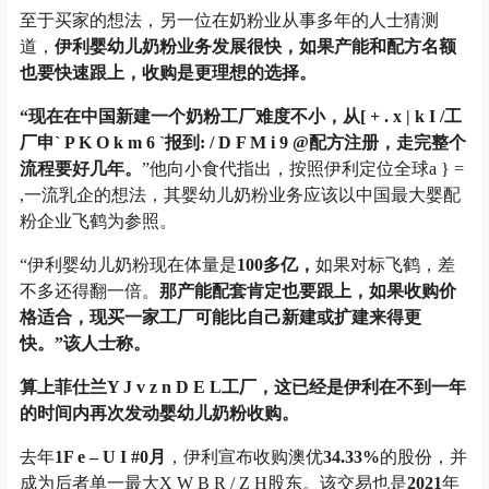
至于买家的想法，另一位在奶粉业从事多年的人士猜测
道，
伊利婴幼儿奶粉业务发展很快，如果产能和配方名额
也要快速跟上，收购是更理想的选择。
“
现在在中国新建一个奶粉工厂难度不小，从
[ + . x | k I /
工
厂申
` P K O k m 6 `
报到
: / D F M i 9 @
配方注册，走完整个
流程要好几年。
”
他向小食代指出，按照伊利定位全球
a } =
,
一流乳企的想法，其婴幼儿奶粉业务应该以中国最大婴配
粉企业飞鹤为参照。
“
伊利婴幼儿奶粉现在体量是
100
多亿，
如果对标飞鹤，差
不多还得翻一倍。
那产能配套肯定也要跟上，如果收购价
格适合，现买一家工厂可能比自己新建或扩建来得更
快。
”
该人士称。
算上菲仕兰
Y J v z n D E L
工厂，这已经是伊利在不到一年
的时间内再次发动婴幼儿奶粉收购。
去年
1
F e – U I #
0
月
，伊利宣布收购澳优
34.33%
的股份，并
成为后者单一最大
X W B R / Z H
股东。该交易也是
2021
年