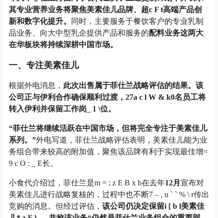
其专业营养业务将聚焦美素佳儿品牌、超
c F t
高端产品创
新和数字化提升。
同时，主要服务于餐饮客户的专业乳制
品业务、向大中型乳企提供产品和服务的
配料业务这两大
在华板块将持续深耕中国市场。
一、专注美素佳儿
根据外电消息，
此次出售属于菲仕兰战略评估的结果。该
公司正与伊利合作确保顺利过渡，
27
a c l W & k
0
名员工将
转入伊利并保留工作岗
_ 1 \
位。
“
菲仕兰将继续活跃在中国市场，但将完全专注于美素佳儿
系列。
”
外电写道，菲仕兰战略评估表明，美素佳儿能为业
务组合带来较高的附加值，聚焦该品牌有利于实现最佳增
=
9 c O : _ E
长。
小食代介绍过，菲仕兰是
m = ; z E B x b
在去年
12
月
宣布对
美素佳儿进行战略复核的，过程中也不断
7 – , u ` ` % \ r
传出
竞购的消息。但经过评估，
该公司仍决定保留
i [ b l
美素佳
儿
* z F } .
，并称该业务
“
仍然是菲仕兰业务组合的重要部