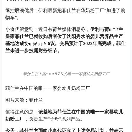
继控股澳优后，伊利最新把菲仕兰在华奶粉工厂“加进了购
物车”。
小食代留意到，近日有荷兰媒体消息称，
伊利与荷
u * *
兰
皇家菲仕兰已就收购后者位于沈阳秀水的婴儿营养品生产
基地达成协
q @ ; j Y 6
议。交易预计于2022年底完成，菲仕
兰未进一步披露财务细节。
菲仕兰在中国
^ = a 8 Z N
的唯一一家婴幼儿奶粉工厂
菲仕兰在中国的唯一一家婴幼儿奶粉工厂
图片来源：菲仕兰
值得注意的是，
该基地为菲仕兰在中国的唯一一家婴幼儿
奶粉工厂
，负责生产“子母”系列产品。
今天，菲仕兰方面向小食代证实了上述交易计划，并表示