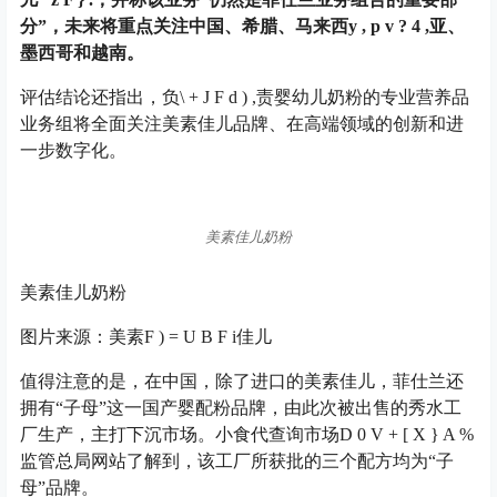
分
”
，未来将重点关注中国、希腊、马来西
y , p v ? 4 ,
亚、
墨西哥和越南。
评估结论还指出，负
\ + J F d ) ,
责婴幼儿奶粉的专业营养品
业务组将全面关注美素佳儿品牌、在高端领域的创新和进
一步数字化。
美素佳儿奶粉
美素佳儿奶粉
图片来源：美素
F ) = U B F i
佳儿
值得注意的是，在中国，除了进口的美素佳儿，菲仕兰还
拥有
“
子母
”
这一国产婴配粉品牌，由此次被出售的秀水工
厂生产，主打下沉市场。小食代查询市场
D 0 V + [ X } A %
监管总局网站了解到，该工厂所获批的三个配方均为
“
子
母
”
品牌。