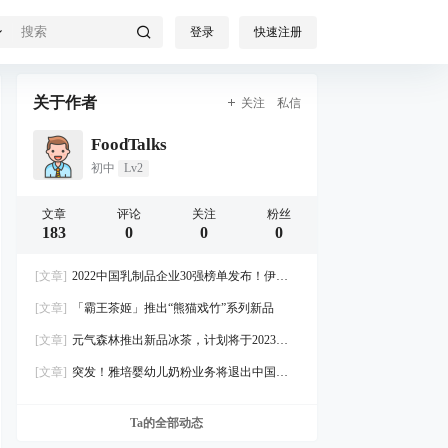
登录
快速注册
关于作者
关注
私信
FoodTalks
初中
Lv2
文章
评论
关注
粉丝
183
0
0
0
[文章]
2022中国乳制品企业30强榜单发布！伊利
破千亿、六家乳企破百亿
[文章]
「霸王茶姬」推出“熊猫戏竹”系列新品
[文章]
元气森林推出新品冰茶，计划将于2023年
全面铺市
[文章]
突发！雅培婴幼儿奶粉业务将退出中国大
陆市场
Ta的全部动态