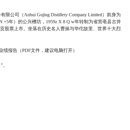
股份有限公司
（Anhui Gujing Distillery Company Limited）前身为
N +
5年）的公兴槽坊，1959
z X 8 Q w
年转制为省营亳县古井
年古井贡股票上市。坐落在历史名人曹操与华佗故里、世界十大烈
业绩报告
（PDF文件，建议电脑打开）
”。