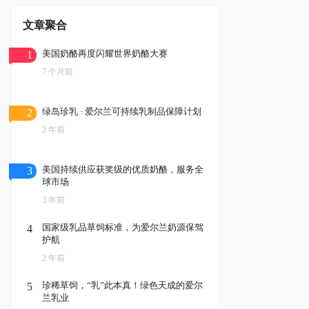
文章聚合
美国奶酪再度闪耀世界奶酪大赛
1
7 个月前
绿岛珍乳 · 爱尔兰可持续乳制品保障计划
2
2 年前
美国持续供应获奖级的优质奶酪，服务全
3
球市场
3 年前
国家级乳品草饲标准，为爱尔兰奶源保驾
4
护航
2 年前
珍稀草饲，“乳”此本真！绿色天成的爱尔
5
兰乳业