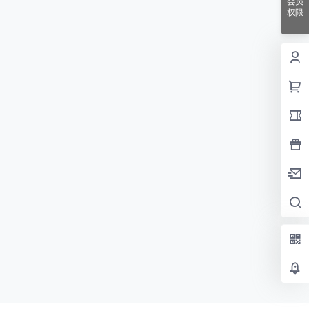
会员
权限