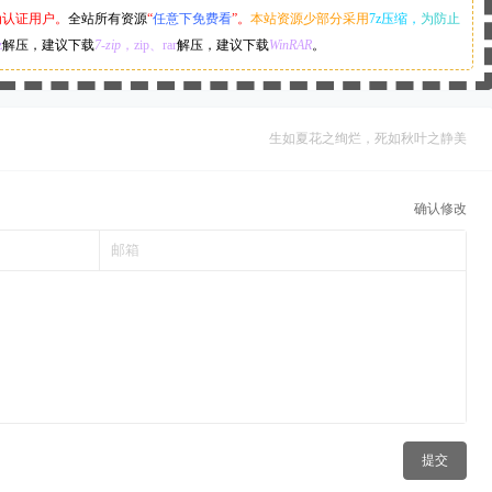
为认证用户。
全站所有资源
“
任意下免费看
”。
本站资源少部分采用
7z压缩，
为防止
z
解压，建议下载
7-zip
，zip、rar
解压，建议下载
WinRAR
。
生如夏花之绚烂，死如秋叶之静美
确认修改
提交