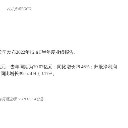
古井贡酒LOGO
司发布2022年
] 2 n F
半年度业绩报告。
亿元，去年同期为70.07亿元，同比增长28.46%；归股净利润
同比增长39
c z d H { J
.17%。
井贡酒业绩
9 c i 9 H ; \ 4
公告