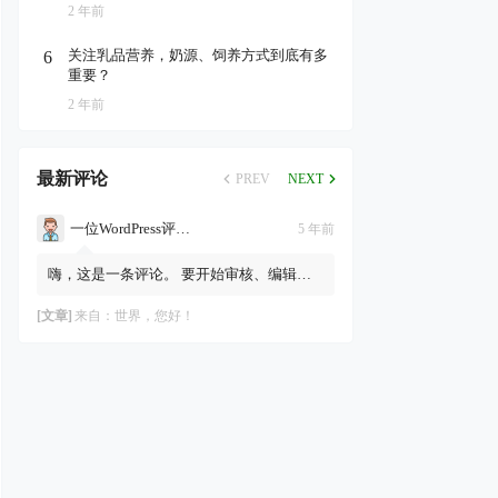
2 年前
关注乳品营养，奶源、饲养方式到底有多
6
重要？
2 年前
最新评论
PREV
NEXT
一位WordPress评论者
5 年前
嗨，这是一条评论。 要开始审核、编辑及
删除评论，请访问仪表盘的“评论”页面。
评论者头像来自Gravatar。
[文章]
来自：
世界，您好！