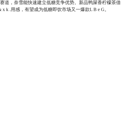
赛道，奈雪能快速建立低糖竞争优势。新品鸭屎香柠檬茶借
& x k .
用感，有望成为低糖即饮市场又一爆款
L B e G
。
Dor
N \ ` D g
is-新品海报
给TA打赏
共0人
新品
气泡水