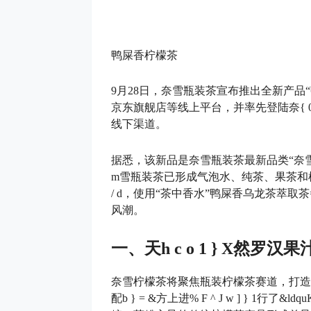
鸭屎香柠檬茶
9月28日，奈雪瓶装茶宣布推出全新产品
京东旗舰店等线上平台，并率先登陆奈
{ 
线下渠道。
据悉，该新品是奈雪瓶装茶最新品类“奈
m
雪瓶装茶已形成气泡水、纯茶、果茶和
/ d
，使用“茶中香水”鸭屎香乌龙茶萃取茶
风潮。
一、天
h c o 1 } X
然罗汉果
奈雪柠檬茶将聚焦瓶装柠檬茶赛道，打造
配
b } = &
方上进
% F ^ J w ] } 1
行了&ldqu
K