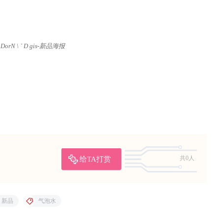
行业新闻
投融资
酪酪
果蔬汁饮品品牌MOON GROUND完成数百万
元种子轮融资
2022-9-28 19:57:08
重要声明
理员，
我们会第一时间进行审核删除。站内资源为网友个人学习或测试研究使
,禁止用于任何商业途径！请在下载24小时内删除！
为认证用户。
全站所有资源
“
任意下免费看
”。
本站资源少部分采用
7z压缩，
为防止
z
解压，建议下载
7-zip
，zip、rar
解压，建议下载
WinRAR
。
因为爱过，所以慈悲；因为懂得，所以宽容