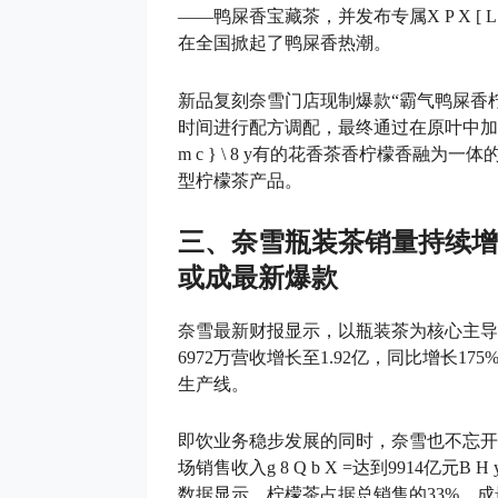
——鸭屎香宝藏茶，并发布专属
X P X [ L
在全国掀起了鸭屎香热潮。
新品复刻奈雪门店现制爆款“霸气鸭屎香
时间进行配方调配，最终通过在原叶中加
m c } \ 8 y
有的花香茶香柠檬香融为一体的独
型柠檬茶产品。
三、奈雪瓶装茶销量持续增
或成最新爆款
奈雪最新财报显示，以瓶装茶为核心主导
6972万营收增长至1.92亿，同比增长
生产线。
即饮业务稳步发展的同时，奈雪也不忘开
场销售收入
g 8 Q b X =
达到9914亿元
B H 
数据显示，柠檬茶占据总销售的33%，