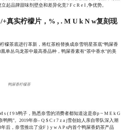
雪建立起品牌甜味剂壁垒和差异化竞
? F c R e I ,
争优势。
 /
+
真实柠檬片，
% , . M U k N w
复刻现
柠檬茶底进行革新，将红茶粉替换成奈雪明星茶底“鸭屎香
3
凰单丛乌龙茶中最高香品种，鸭屎香素有“茶中香水”的美
鸭屎香柠檬茶
M s ( f 9 h
鸭子，熟悉奈雪的消费者都知道这是奈
p ~ M E k G
;奈鸭鸭”。2019年奈
– Q $ C r 7 z a j
雪创始人亲自带队深入潮
3年后，奈雪推出了业
F } y w A P s
内首个鸭屎香奶茶产品