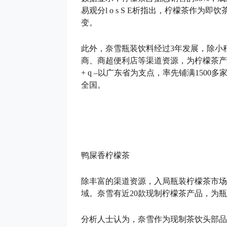
易观分
l o s S E
析指出，柠檬茶作为即饮
变。
此外，奈雪瓶装饮料经过3年发展，除小
商、商超便利店等渠道资源，为柠檬茶产
+ q –
以广东省为支点，率先铺满1500多家7
全国。
鸭屎香柠檬茶
除丰富的渠道资源，入局瓶装柠檬茶市场
域。奈雪有近20款现制柠檬茶产品，为
分析人士认为，奈雪作为现制茶饮头部品