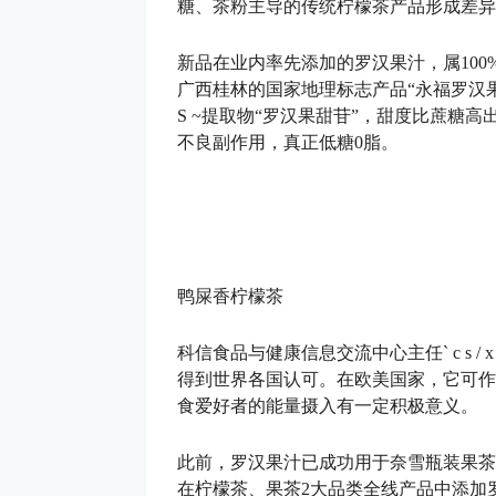
糖、茶粉主导的传统柠檬茶产品形成差异
新品在业内率先添加的罗汉果汁，属10
广西桂林的国家地理标志产品“永福罗汉
S ~
提取物“罗汉果甜苷”，甜度比蔗糖高出
不良副作用，真正低糖0脂。
鸭屎香柠檬茶
科信食品与健康信息交流中心主任
` c s / x
得到世界各国认可。在欧美国家，它可作
食爱好者的能量摄入有一定积极意义。
此前，罗汉果汁已成功用于奈雪瓶装果茶
在柠檬茶、果茶2大品类全线产品中添加