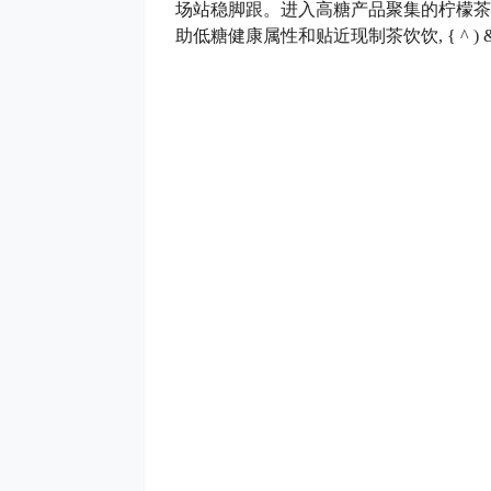
场站稳脚跟。进入高糖产品聚集的柠檬茶
助低糖健康属性和贴近现制茶饮饮
, { ^ ) 
新品, 奈雪的茶
无关联文章
点点赞赏，手留余香
还没有人赞赏，快来当第一个赞赏的人吧！
茶饮料
饮料
奈雪的茶