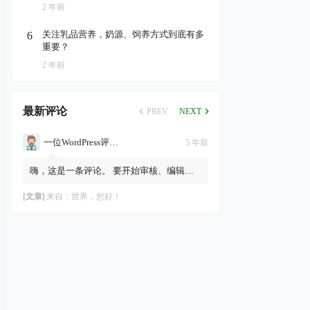
2 年前
关注乳品营养，奶源、饲养方式到底有多
6
重要？
2 年前
最新评论
PREV
NEXT
一位WordPress评论者
5 年前
嗨，这是一条评论。 要开始审核、编辑及
删除评论，请访问仪表盘的“评论”页面。
评论者头像来自Gravatar。
[文章]
来自：
世界，您好！