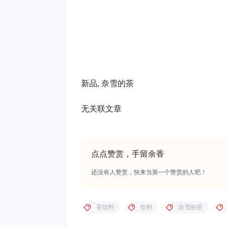
新品
行业新闻
「代数学家」推出桂花限定新品：桂花
拿铁、桂花双柚冰咖啡
2022-9-28 18:14:52
本站文章部分来自网络，如有侵犯你的权益请联系管
用，未经原版权作者许可
如果遇到
付费
才可
观看
的文章，建议升级
会员或者成
有人压缩软件不支持7z格式
，7
0 条回复
A
M
文章作者
管理员