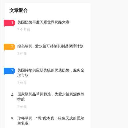
文章聚合
美国奶酪再度闪耀世界奶酪大赛
1
7 个月前
绿岛珍乳 · 爱尔兰可持续乳制品保障计划
2
2 年前
美国持续供应获奖级的优质奶酪，服务全
3
球市场
3 年前
国家级乳品草饲标准，为爱尔兰奶源保驾
4
护航
2 年前
珍稀草饲，“乳”此本真！绿色天成的爱尔
5
兰乳业