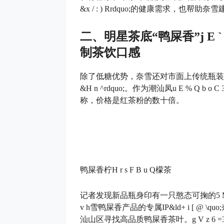
&
x / : ) R
rdquo;的健康需求，也帮助奈
二、明星茶底“鸭屎香”
j E `
制茶饮口感
除了低糖优势，奈雪还对市面上传统瓶装
&
H n ^
rdquo;。作为潮汕凤
u E % Q b o C 
称，价格是红茶粉的数十倍。
鸭屎香柠
H r s F B u Q
檬茶
记者发现新品瓶身印有一只憨态可掬的
5 
v h
雪鸭屎香产品的专属IP&ld
+ i [ @ \
quo
汕山区寻找高品质鸭屎香茶叶。
g V z 6 =