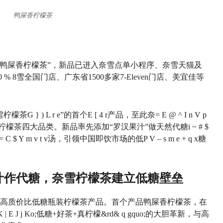
鸭屎香柠檬茶
“鸭屎香柠檬茶”，新品已进入奈雪点单小程序、奈雪天猫及
0 % 8
雪全国门店、广东省1500多家7-Eleven门店、美宜佳等
雪柠檬茶
G } ) L r e
”的首个
E [ 4 r
产品，至此奈
= E @ ^ I n V p
柠檬茶四大品类。新品率先添加“罗汉果汁”做天然代糖
i ~ # $
= C $ Y m v t v
汤，引领中国即饮市场的低
P V – s m e + q x
糖
汁作代糖，奈雪柠檬茶建立低糖壁垒
高质价比低糖瓶装柠檬茶产品。首个产品鸭屎香柠檬茶，在
 | E J j K
o;低糖+好茶+真柠檬&rd
& q g
quo;的大胆革新，与高