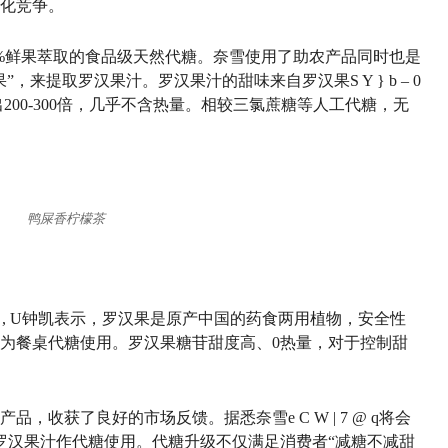
化竞争。
0%鲜果萃取的食品级天然代糖。奈雪使用了助农产品同时也是
果”，来提取罗汉果汁。罗汉果汁的甜味来自罗汉果
S Y } b – 0
200-300倍，几乎不含热量。相较三氯蔗糖等人工代糖，无
鸭屎香柠檬茶
 , U
钟凯表示，罗汉果是原产中国的药食两用植物，安全性
为餐桌代糖使用。罗汉果糖苷甜度高、0热量，对于控制甜
产品，收获了良好的市场反馈。据悉奈雪
e C W | 7 @ q
将会
罗汉果汁作代糖使用。代糖升级不仅满足消费者“减糖不减甜