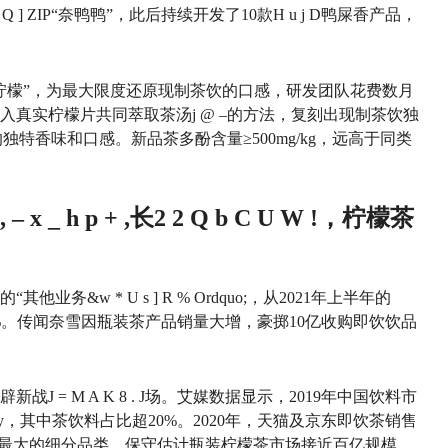
 Q ] Z
IP“奈鸭鸭”，此后持续开发了10款
H u j D
鸭屎香产品，
柠檬”，为最大限度还原现制茶饮的口感，研发团队花费数月
入真实柠檬片共同萃取茶汤
j @ –
的方法，复刻出现制茶饮独
特香味和口感。新品茶多酚含量≥500mg/kg，远高于同类
, – x _ h p + ,
长
2 2 Q b C U W !
，柠檬茶
的“其他业务&
w * U s ] R % O
rdquo;，从2021年上半年的
175%。传闻奈雪因瓶装茶产品销量大增，豪掷10亿收购即饮饮品
辟新战
J = M A K 8 . J
场。艾媒数据显示，2019年中国饮料市
y
，其中茶饮料占比超20%。2020年，天猫及京东即饮茶销售
成最大的细分品类。保守估计瓶装柠檬茶市场接近百亿规模。