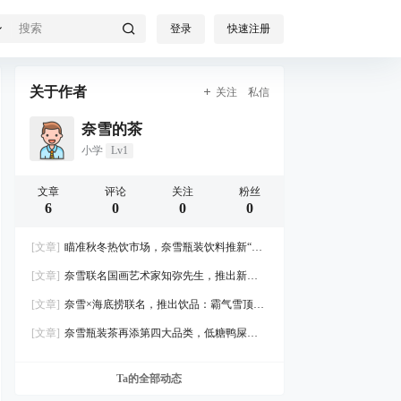
登录
快速注册
关于作者
关注
私信
奈雪的茶
小学
Lv1
文章
评论
关注
粉丝
6
0
0
0
[文章]
瞄准秋冬热饮市场，奈雪瓶装饮料推新“暖
茶”系列
[文章]
奈雪联名国画艺术家知弥先生，推出新品
“霸气好柿”
[文章]
奈雪×海底捞联名，推出饮品：霸气雪顶山
楂草莓
[文章]
奈雪瓶装茶再添第四大品类，低糖鸭屎香
柠檬茶上市
Ta的全部动态