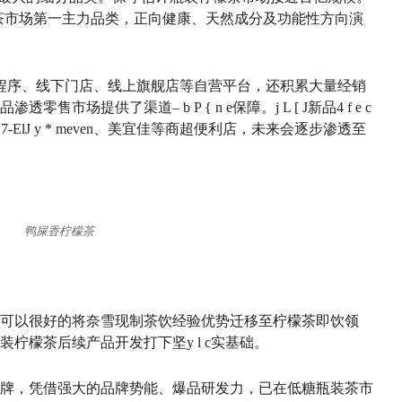
茶市场第一主力品类，正向健康、天然成分及功能性方向演
程序、线下门店、线上旗舰店等自营平台，还积累大量经销
品渗透零售市场提供了渠道
– b P { n e
保障。
j L [ J
新品
4 f e c
-El
J y * m
even、美宜佳等商超便利店，未来会逐步渗透至
鸭屎香柠檬茶
可以很好的将奈雪现制茶饮经验优势迁移至柠檬茶即饮领
瓶装柠檬茶后续产品开发打下坚
y l c
实基础。
牌，凭借强大的品牌势能、爆品研发力，已在低糖瓶装茶市