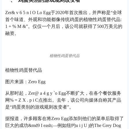
Zer
& v 6 5 n l O L
o Egg于2020年首次推出，并声称是“全球
首个味道、外观和功能都像传统鸡蛋的植物性鸡蛋替代品
:
1 + % M &
”。仅仅一个月后，该公司就获得了500万美元的
融资。
植物性鸡蛋替代品
植物性鸡蛋替代品
图片来源：Zero Egg
从那时起，Zer
@ a 4 g y `
o Egg不断扩大，在各个餐饮服务
网
% = Z X . p i C
点推出。去年，该公司向媒体自称其产品
是“鸡蛋类别的游戏规则改变者”。
据报道，许多顾客在将Zero Egg添加到他们的菜单后取得了
巨大的成功&md
9 I e
ash;—例如纽约
u i j U j
的The Grey Dog