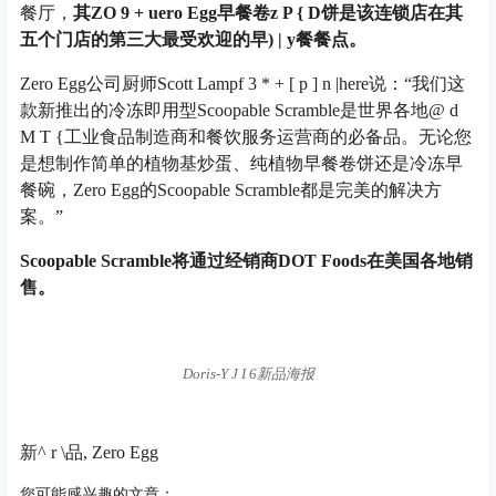
餐厅，
其Z
O 9 + u
ero Egg早餐卷
z P { D
饼是该连锁店在其
五个门店的第三大最受欢迎的早
) | y
餐餐点。
Zero Egg公司厨师Scott Lamp
f 3 * + [ p ] n |
here说：“我们这
款新推出的冷冻即用型Scoopable Scramble是世界各地
@ d
M T {
工业食品制造商和餐饮服务运营商的必备品。无论您
是想制作简单的植物基炒蛋、纯植物早餐卷饼还是冷冻早
餐碗，Zero Egg的Scoopable Scramble都是完美的解决方
案。”
Scoopable Scramble将通过经销商DOT Foods在美国各地销
售。
Doris-
Y J I 6
新品海报
新
^ r \
品, Zero Egg
您可能感兴趣的文章：