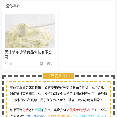
猜你喜欢
天津菲尔德瑞食品科技有限公
司
3 年前
0
215
重要声明
本站文章部分来自网络，如有侵犯你的权益请联系管理员，
我们会第一
时间进行审核删除。站内资源为网友个人学习或测试研究使用，未经原
版权作者许可,禁止用于任何商业途径！请在下载24小时内删除！
如果遇到
付费
才可
观看
的文章，建议升级
会员或者成为认证用户。
全站
所有资源
“
任意下免费看
”。
本站资源少部分采用
7z压缩，
为防止有人压