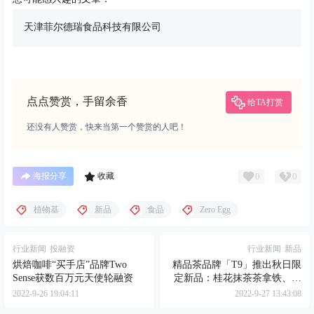
天津菲尔德瑞食品科技有限公司
点点赞赏，手留余香
给TA打赏
还没有人赞赏，快来当第一个赞赏的人吧！
0
0
海报分享
收藏
植物基
新品
食品
Zero Egg
行业新闻
投融资
行业新闻
新品
烘焙咖啡“买手店”品牌Two
精品茶品牌「T9」推出秋日限
Sense获数百万元天使轮融资
定新品：桂花抹茶茶拿铁、英
国梨
2022-9-26 19:04:11
2022-9-27 13:43:08