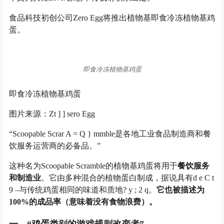
食品科技初创公司Zero Egg将推出植物基即食冷冻植物基鸡
蛋。
即食冷冻植物基鸡蛋
即食冷冻植物基鸡蛋
图片来源：Z
t ] ] s
ero Egg
“Scoopable Scra
r A = Q } m
mble是各地工业食品制造商和餐
饮服务运营商的必备品。”
这种名为Scoopable Scramble的植物基鸡蛋将用于
餐饮服务
和制造业
。它由多种混合的植物蛋白制成，据说具有
d e C t
9 –
与传统鸡蛋相同的味道和质地
? y ; 2 q
。
它也被描述为
100%的成品率（意味着没有食物浪费）。
一、“鸡蛋类别的游戏规则改变者”