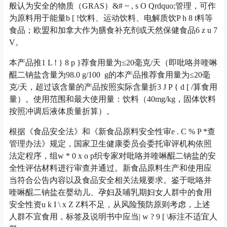
般认为安全的物质（GRAS）&
# ~ , s O Q
rdquo;管理，可作
为原料用于能量
b [ !
饮料、运动饮料、电解质饮
P h 8 t
料等
食品；欧盟和加拿大作为膳食补充剂或天然保健食品
6 z u 7
V
。
本产品推
1 L ! } 8 p }
荐食用量为≤20毫克/天（即吡咯并喹啉
醌二钠盐含量为98.0 g/100 g的本产品推荐食用量为≤20毫
克/天，超过该含量的产品按照实际含量折
3 J P { d [ /
算食用
量）。使用范围和最大使用量：饮料（40mg/kg，固体饮料
按照冲调后液体质量折算）。
根据《食品安全法》和《新食品原料安全性审
e . C % P *
查
管理办法》规定，国家卫生健康委员会委托审评机构依照
法定程序，组
w * 0 x o p
织专家对吡咯并喹啉醌二钠盐的安
全性评估材料进行审查并通过。新食品原料生产和使用应
当符合公告内容以及食品安全相关法规要求。鉴于吡咯并
喹啉醌二钠盐在婴幼儿、孕妇及哺乳期妇女人群中的食用
安全性资
u k I \ x Z Z
料不足，从风险预防原则考虑，上述
人群不宜食用，标签及说明书中应当
| w ? 9 [ \
标注不适宜人