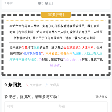
3 年前
0
215
重要声明
本站文章部分来自网络，如有侵犯你的权益请联系管理员，
我们会第一
时间进行审核删除。站内资源为网友个人学习或测试研究使用，未经原
版权作者许可,禁止用于任何商业途径！请在下载24小时内删除！
如果遇到
付费
才可
观看
的文章，建议升级
会员或者成为认证用户。
全站
所有资源
“
任意下免费看
”。
本站资源少部分采用
7z压缩，
为防止有人压
缩软件不支持7z格式
，7z
解压，建议下载
7-zip
，zip、rar
解压，建议下载
WinRAR
。
0 条回复
A
M
文章作者
管理员
欢迎您，新朋友，感谢参与互动！
确认修改