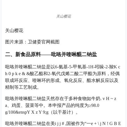
关山樱花
关山樱花
图片来源：卫健委官网截图
二、新食品原料——吡咯并喹啉醌二钠盐
吡咯并喹啉醌二钠盐是以6-氨基-5-甲氧基-1H-吲哚-2-羧
K c
h 0 p k e & &
酸乙酯和2-氧代戊烯二酸二甲酯为原料，经偶
联成环反应、喹啉环的形成、氧化反应、酯水解反应以及
精制等工艺制成。
吡咯并喹啉醌二钠盐天然存在于多种食物如牛奶
. v H ~ z
a
、鸡蛋、菠菜等中。本申报产品的纯度为≥98.0
g/100&ensp
Y X z Y 9
;g（以干基计）。
吡咯并喹啉醌二钠盐在美
i j j # ,
国被作为“一
e + \ j N ! G B E