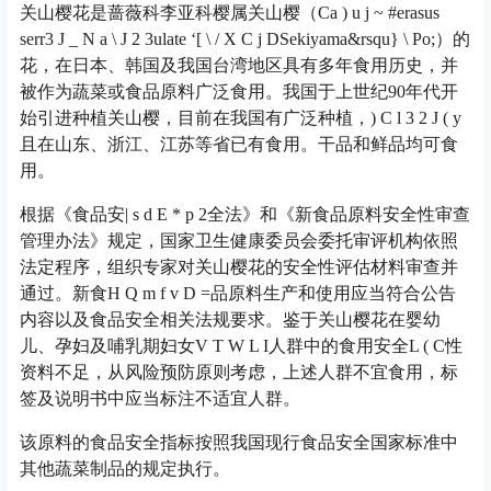
关山樱花是蔷薇科李亚科樱属关山樱（C
a ) u j ~ #
erasus
serr
3 J _ N a \ J 2 3
ulate ‘
[ \ / X C j D
Sekiyama&rsqu
} \ P
o;）的
花，在日本、韩国及我国台湾地区具有多年食用历史，并
被作为蔬菜或食品原料广泛食用。我国于上世纪90年代开
始引进种植关山樱，目前在我国有广泛种植，
) C l 3 2 J ( y
且在山东、浙江、江苏等省已有食用。干品和鲜品均可食
用。
根据《食品安
| s d E * p 2
全法》和《新食品原料安全性审查
管理办法》规定，国家卫生健康委员会委托审评机构依照
法定程序，组织专家对关山樱花的安全性评估材料审查并
通过。新食
H Q m f v D =
品原料生产和使用应当符合公告
内容以及食品安全相关法规要求。鉴于关山樱花在婴幼
儿、孕妇及哺乳期妇女
V T W L I
人群中的食用安全
L ( C
性
资料不足，从风险预防原则考虑，上述人群不宜食用，标
签及说明书中应当标注不适宜人群。
该原料的食品安全指标按照我国现行食品安全国家标准中
其他蔬菜制品的规定执行。