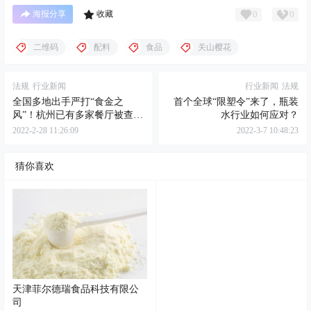
0
0
海报分享
收藏
二维码
配料
食品
关山樱花
法规
行业新闻
行业新闻
法规
全国多地出手严打“食金之
首个全球“限塑令”来了，瓶装
风”！杭州已有多家餐厅被查
水行业如何应对？
有的重罚10多万
2022-2-28 11:26:09
2022-3-7 10:48:23
猜你喜欢
天津菲尔德瑞食品科技有限公
司