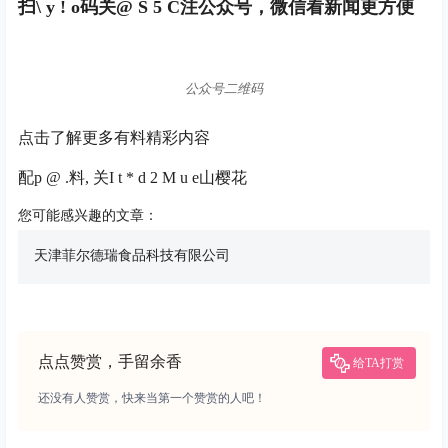
扫
\ y ! o
码关
@ S 5 C
注公众号，微信看新闻更方便
公众号二维码
点击了解更多有料精彩内容
配
p @ .
料, 关
I t * d 2 M u e
山樱花
您可能感兴趣的文章：
天津菲尔德瑞食品科技有限公司
点点赞赏，手留余香
给TA打赏
还没有人赞赏，快来当第一个赞赏的人吧！