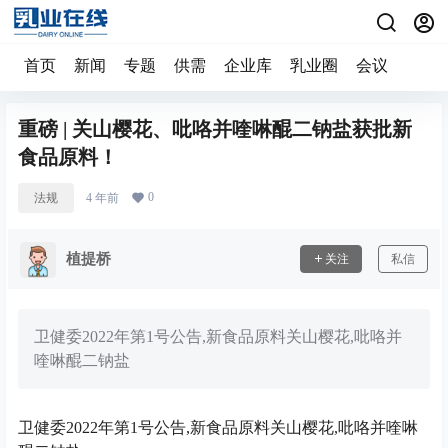
首页
新闻
专题
供需
企业库
乳业圈
会议
重磅 | 关山樱花、吡咯并喹啉醌二钠盐获批新
食品原料！
0
法规
4 年前
植提桥
关注
私信
卫健委2022年第1号公告,新食品原料关山樱花,吡咯并
喹啉醌二钠盐
卫健委2022年第1号公告,新食品原料关山樱花,吡咯并喹啉