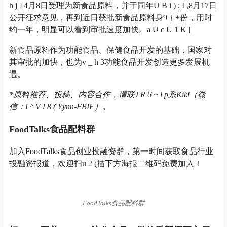
h j ] 4
月8日受理为新食品原料，并于同年
U B i ) ; I ,
8月17日
公开征求意见，再到近日获批新食品原料身
9 } +
份，用时
约一年，明显可以看到审批速度加快。
a U c U 1 K [
新食品原料作为功能食品、保健食品开发的基础，国家对
其审批的加快，也为
v _ h 3
功能食品开发创造更多发展机
遇。
*
原料推荐、投稿、内容合作，请联
J R 6 ~ l p
系Kiki（微
信：L
^ V ! 8 ( Y
ynn-FBIF）。
FoodTalks食品配料群
加入FoodTalks食品创业投融资群，第一时间获取食品行业
投融资报道，欢迎扫
u 2 (
描下方海报二维码免费加入！
FoodTalks食品配料群