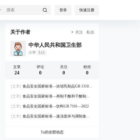
登录
快速注册
关于作者
关注
私信
中华人民共和国卫生部
小学
Lv1
文章
评论
关注
粉丝
24
0
0
0
[文章]
食品安全国家标准—浓缩乳制品GB 13102
—2022
[文章]
食品安全国家标准—再制干酪和干酪制品
GB 25192—2022
[文章]
食品安全国家标准—饮料GB 7101—2022
[文章]
食品安全国家标准—速冻面米与调制食品
GB 19295—2021
Ta的全部动态