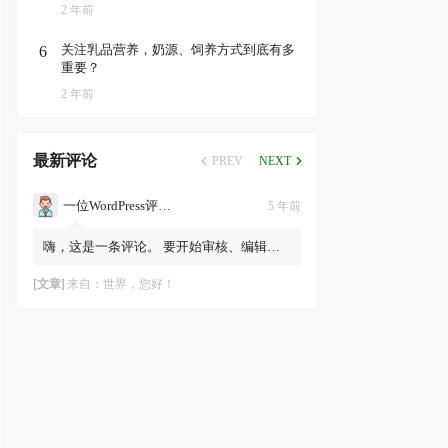
2 年前
关注乳品营养，奶源、饲养方式到底有多
6
重要？
2 年前
最新评论
PREV
NEXT
一位WordPress评论者
5 年前
嗨，这是一条评论。 要开始审核、编辑及
删除评论，请访问仪表盘的“评论”页面。
评论者头像来自Gravatar。
[文章]
来自：
世界，您好！