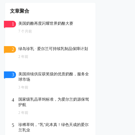
文章聚合
美国奶酪再度闪耀世界奶酪大赛
1
7 个月前
绿岛珍乳 · 爱尔兰可持续乳制品保障计划
2
2 年前
美国持续供应获奖级的优质奶酪，服务全
3
球市场
3 年前
国家级乳品草饲标准，为爱尔兰奶源保驾
4
护航
2 年前
珍稀草饲，“乳”此本真！绿色天成的爱尔
5
兰乳业