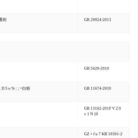
通则
GB 29924-2013
GB 5420-2010
 D 5 o % : ; =
白粉
GB 11674-2010
GB 13102-201
F V 2 0
v 1 N {
0
G
Z + f u 7 K
B 19301-2