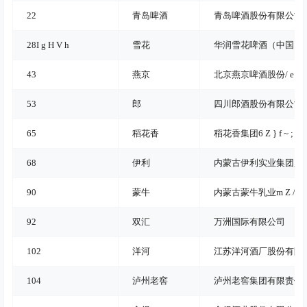
22
青岛啤酒
青岛啤酒股份有限公司
28
I g H V h
雪花
华润雪花啤酒（中国）
43
燕京
北京燕京啤酒股份
/ e n 
53
郎
四川郎酒股份有限公司
65
稻花香
稻花香集团
6 Z } f ~ ; P 
68
伊利
内蒙古伊利实业集团股
90
蒙牛
内蒙古蒙牛乳业
m Z / ` q
92
双汇
万洲国际有限公司
102
洋河
江苏洋河酒厂股份有限
104
泸州老窖
泸州老窖集团有限责任