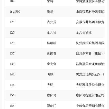
107
舍得
舍得酒业股份有限公司
1
t u P
09
汾酒
山西杏花村汾酒集团有
121
古井贡
安徽古井集团有限责任
126
金六福
金六福酒业
128
娃哈哈
杭州娃哈哈集团有限公
137
剑南春
四川剑南春（集团）有
138
金龙鱼
益海嘉里金龙鱼粮油食
143
飞鹤
黑龙江飞鹤乳业
5 _ f Q
146
光明
光明乳业股份有限公司
151
康师傅
康师傅控股有限公司
155
福临门
中粮食品营销有限公司