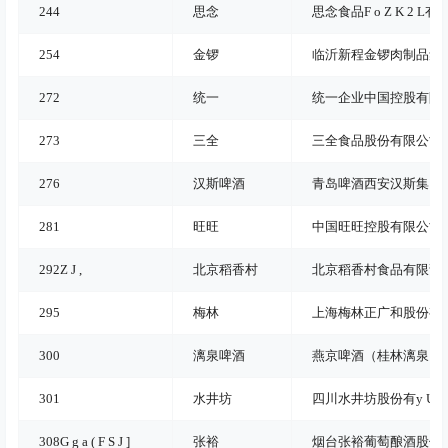
244
思念
思念食品
F o Z K 2 L
有
254
金锣
临沂新程金锣肉制品集
272
统一
统一企业中国控股有限
273
三全
三全食品股份有限公司
276
汉斯啤酒
青岛啤酒西安汉斯集团
281
旺旺
中国旺旺控股有限公司
292
Z J ,
北京稻香村
北京稻香村食品有限责
295
梅林
上海梅林正广和股份有
300
漓泉啤酒
燕京啤酒（桂林漓泉）
301
水井坊
四川水井坊股份有
y U _ 
308
G g a ( F S J ]
张裕
烟台张裕葡萄酿酒股份