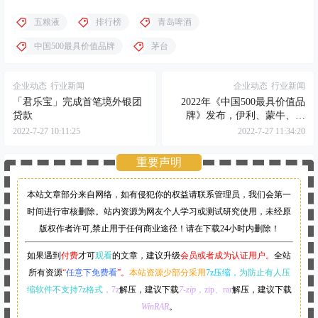
五粮液
排行榜
青岛啤酒
中国500最具价值品牌
茅台
企业动态
行业新闻
企业动态
行业新闻
「君乐宝」完成首笔境外银团
2022年《中国500最具价值品
贷款
牌》发布，伊利、蒙牛、光
明、飞鹤等乳制品品牌排名发
2022-7-27 10:11:25
2022-7-27 11:34:20
生新变化
重要声明
本站文章部分来自网络，如有侵犯你的权益请联系管理员，
我们会第一
时间进行审核删除。站内资源为网友个人学习或测试研究使用，未经原
版权作者许可,禁止用于任何商业途径！请在下载24小时内删除！
如果遇到
付费
才可
观看
的文章，建议升级
会员或者成为认证用户。
全站
所有资源
“
任意下免费看
”。
本站资源少部分采用
7z压缩，
为防止有人压
缩软件不支持7z格式
，7z
解压，建议下载
7-zip
，zip、rar
解压，建议下载
WinRAR
。