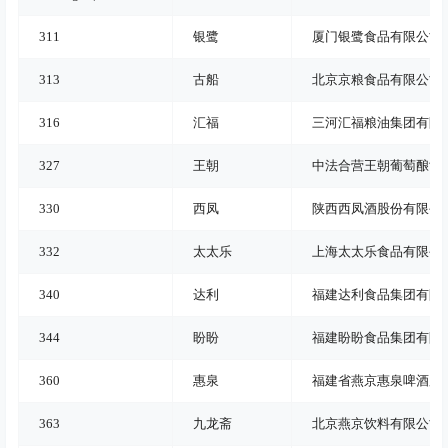
311
银鹭
厦门银鹭食品有限公司
313
古船
北京京粮食品有限公司
316
汇福
三河汇福粮油集团有限
327
王朝
中法合营王朝葡萄酿酒
330
西凤
陕西西凤酒股份有限公
332
太太乐
上海太太乐食品有限公
340
达利
福建达利食品集团有限
344
盼盼
福建盼盼食品集团有限
360
惠泉
福建省燕京惠泉啤酒股
363
九龙斋
北京燕京饮料有限公司