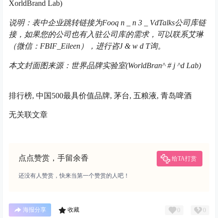
X
orldBrand Lab)
说明：表中企业跳转链接为Foo
q n _ n 3 _ V
dTalks公司库链
接，如果您的公司也有入驻公司库的需求，可以联系艾琳
（微信：FBIF_Eileen），进行咨
J & w d T
询。
本文封面图来源：世界品牌实验室(WorldBran
^ # j ^
d Lab)
排行榜, 中国500最具价值品牌, 茅台, 五粮液, 青岛啤酒
无关联文章
点点赞赏，手留余香
给TA打赏
还没有人赞赏，快来当第一个赞赏的人吧！
0
0
海报分享
收藏