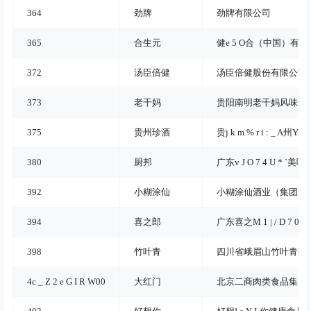
364
劲牌
劲牌有限公司
365
合生元
健
e 5 O
合（中国）有限
372
汤臣倍健
汤臣倍健股份有限公司
373
老干妈
贵阳南明老干妈风味食
375
贵州珍酒
贵
j k m % r i : _ A
州
Y R 
380
厨邦
广东
v J O 7 4 U * `
美味
392
小糊涂仙
小糊涂仙酒业（集团）
394
喜之郎
广东喜之
M 1 | / D 7 0 0
398
竹叶青
四川省峨眉山竹叶青茶
4
c _ Z 2 e G I R W
00
大红门
北京二商肉类食品集团