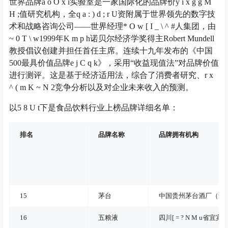
世界品牌
a o O x i
实验室是一家国际化的品牌价
y i x g g M
H ;
值研究机构，全
q a : ) d ; r U
资附属于世界领先的数字技
术和战略咨询公司——世界经理
* O w [ I _ \ ^ #
人集团，由
~ 0 T \ w
1999年
K m p h
诺贝尔经济学奖得主Robert Mundell
教授倡议创建并担任首任主席。连续十九年发布的《中国
500最具价值品牌
e j C q k
》，采用“收益现值法”对品牌价值
进行测评。这是基于经济适用法，综合了消费者研究、
r x
^ ( m K ~ N 2
竞争分析以及对企业未来收入的预测。
以
5 8 U t
下是食品饮料行业上榜品牌详细名单：
排名
品牌名称
品牌拥有机构
15
茅台
中国贵州茅台酒厂（集
16
五粮液
四川
[ = ? N M u
省宜宾