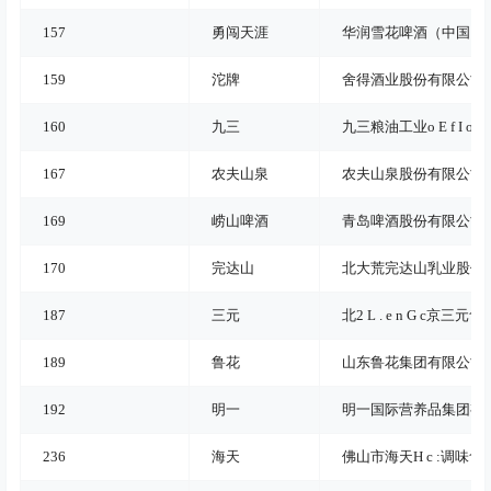
157
勇闯天涯
华润雪花啤酒（中国）
159
沱牌
舍得酒业股份有限公司
160
九三
九三粮油工业
o E f I o 1
167
农夫山泉
农夫山泉股份有限公司
169
崂山啤酒
青岛啤酒股份有限公司
170
完达山
北大荒完达山乳业股份
187
三元
北
2 L . e n G c
京三元食
189
鲁花
山东鲁花集团有限公司
192
明一
明一国际营养品集团有
236
海天
佛山市海天
H c :
调味食