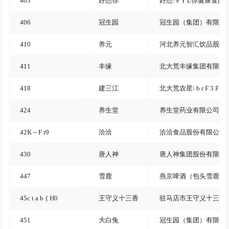
403
好想你
好想
! e Y L
你健康食品
406
冠生园
冠生园（集团）有限公
410
养元
河北养元智汇饮品股份
411
丰缘
北大荒丰缘集团有限公
418
建三江
北大荒农星
\ b r F 3 F , &
424
养生堂
养生堂药业有限公司
42
K ~ F r
9
洽洽
洽洽食品股份有限公司
430
唐人神
唐人神集团股份有限公
447
雪鹿
燕京啤酒（包头雪鹿）
45
c t a b { H
0
王守义十三香
驻马店市王守义十三香
451
大白兔
冠生园（集团）有限公