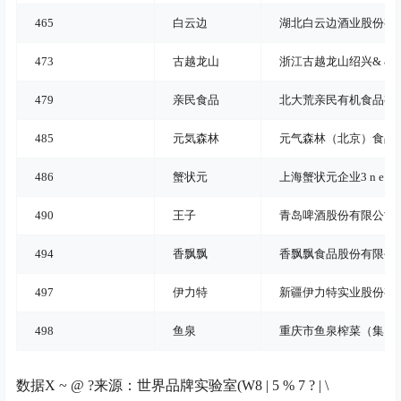
465
白云边
湖北白云边酒业股份有
473
古越龙山
浙江古越龙山绍兴
& & }
479
亲民食品
北大荒亲民有机食品有
485
元気森林
元气森林（北京）食品
486
蟹状元
上海蟹状元企业
3 n e h 
490
王子
青岛啤酒股份有限公司
_
494
香飘飘
香飘飘食品股份有限公
497
伊力特
新疆伊力特实业股份有
498
鱼泉
重庆市鱼泉榨菜（集团
数据
X ~ @ ?
来源：世界品牌实验室(W
8 | 5 % 7 ? | \