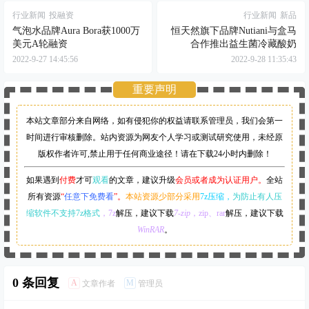
行业新闻
投融资
行业新闻
新品
气泡水品牌Aura Bora获1000万
恒天然旗下品牌Nutiani与盒马
美元A轮融资
合作推出益生菌冷藏酸奶
2022-9-27 14:45:56
2022-9-28 11:35:43
重要声明
本站文章部分来自网络，如有侵犯你的权益请联系管理员，
我们会第一
时间进行审核删除。站内资源为网友个人学习或测试研究使用，未经原
版权作者许可,禁止用于任何商业途径！请在下载24小时内删除！
如果遇到
付费
才可
观看
的文章，建议升级
会员或者成为认证用户。
全站
所有资源
“
任意下免费看
”。
本站资源少部分采用
7z压缩，
为防止有人压
缩软件不支持7z格式
，7z
解压，建议下载
7-zip
，zip、rar
解压，建议下载
WinRAR
。
0 条回复
A
M
文章作者
管理员