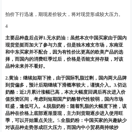
拍价下行迅速，期现差价较大，将对现货形成较大压力。
4
主要品种盘后点评
1.无水奶油：虽然本次中国买家由于国内
现货坚挺而加大了参与力度，但是独木难支市场，东南亚
和中东买家并不配合，因为有性价比更高的欧美产品的选
择，而国内的消费旺季过后，价格是否能支持存疑，对该
品种未来并不看好。
2.黄油：继续如期下挫，由于国际乳脂过剩，国内两大品牌
到货偏多，预计后期继续下滑概率较大，谨慎介入。
3.切达
奶酪：近2月累计涨幅已高，本次大幅度回调后再次进入价
值投资区间，考虑到短期国产奶酪替代性较弱，国内市场
旺盛，逢低可入。
4.脱脂奶粉：随着乳脂的大幅度下挫，该
品种在价格上底部逐渐显现，主力到货期逐步进入使用旺
季，可以开始重点关注。
5.
全脂奶粉：中国买家的兴趣缺少
对该品种走势形成巨大压力，而国内中小贸易商持续抄