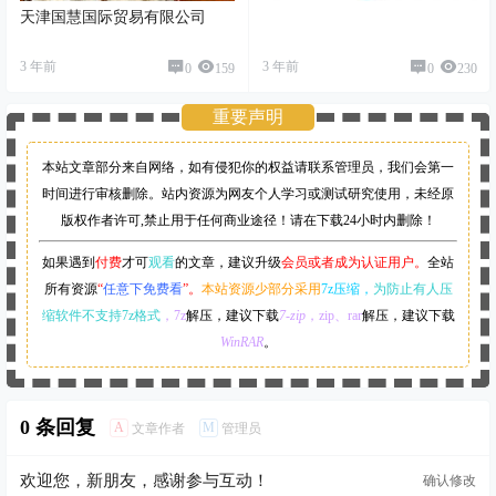
天津国慧国际贸易有限公司
3 年前
3 年前
0
159
0
230
重要声明
本站文章部分来自网络，如有侵犯你的权益请联系管理员，
我们会第一
时间进行审核删除。站内资源为网友个人学习或测试研究使用，未经原
版权作者许可,禁止用于任何商业途径！请在下载24小时内删除！
如果遇到
付费
才可
观看
的文章，建议升级
会员或者成为认证用户。
全站
所有资源
“
任意下免费看
”。
本站资源少部分采用
7z压缩，
为防止有人压
缩软件不支持7z格式
，7z
解压，建议下载
7-zip
，zip、rar
解压，建议下载
WinRAR
。
0 条回复
A
M
文章作者
管理员
欢迎您，新朋友，感谢参与互动！
确认修改