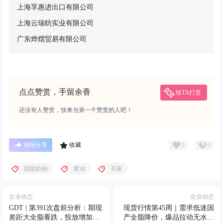
上海孚惠进出口有限公司
上海云瑞昉实业有限公司
广东烨熠贸易有限公司
点点赞赏，手留余香
给TA打赏
还没有人赞赏，快来当第一个赞赏的人吧！
0
0
海报分享
收藏
脱脂奶粉
黄油
买家
企业动态
企业动态
GDT | 第391次盘前分析：期现
现货行情第45周｜需求低迷国
差距大全脂看跌，投放增加猛
产全脂降价，爆品拉动无水奶