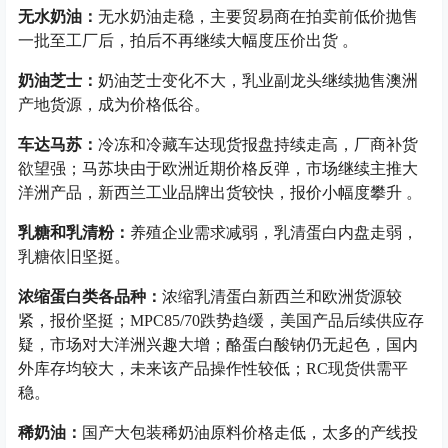
无水奶油：
无水奶油走稳，主要贸易商在拍卖前低价抛售
一批至工厂后，拍后不再继续大幅度压价出货 。
奶油芝士：
奶油芝士变化不大，乳业副龙头继续抛售澳洲
产地货源，成为价格低谷。
车达马苏：
冷冻和冷藏车达现货报盘持续走高，厂商补货
欲望强；马苏块由于欧洲近期价格反弹，市场继续主推大
洋洲产品，新西兰工业品牌出货较快，报价小幅度攀升 。
乳糖和乳清粉：
养殖企业需求减弱，乳清蛋白内盘走弱，
乳糖依旧坚挺。
浓缩蛋白类各品种：
浓缩乳清蛋白新西兰和欧洲货源较
紧，报价坚挺；MPC85/70跌势趋缓，美国产品后续供应存
疑，市场对大洋洲兴趣大增；酪蛋白酸钠仍无起色，国内
外库存均较大，未来该产品操作性较低；RC现货供需平
稳。
稀奶油：
国产大包装稀奶油原料价格走低，太多的产线投