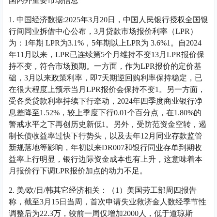
国内外重要市场信息
1. 中国经济数据:2025年3月20日，中国人民银行授权全国银
行间同业拆借中心公布，3月贷款市场报价利率（LPR）
为：1年期 LPR为3.1%，5年期以上LPR为 3.6%1。自2024
年11月以来，LPR已连续第5个月维持不变13月LPR报价保
持不变，符合市场预期。一方面，作为LPR报价的定价基
础，3月以来政策利率，即7天期逆回购利率保持稳定，已
在很大程度上预示当月LPR报价会保持不变1。另一方面，
受各类贷款利率持续下行牵动，2024年四季度商业银行净
息差降至1.52%，较上季度下行0.01个百分点，在1.80%的
警戒水平之下再创历史新低1。另外，受防范资金空转，遏
制长债收益率过快下行势头，以及去年12月同业存款监管
新规落地等影响，年初以来DR007和银行同业存单到期收
益率上行明显，银行边际资金成本也有上升，这意味着本
月报价行下调LPR报价加点的动力不足。
2. 美/欧/日/韩其它经济相关：（1）美国劳工部周四报告
称，截至3月15日当周，首次申请失业救济金人数经季节性
调整后为22.3万，较前一周仅增加2000人，低于道琼斯