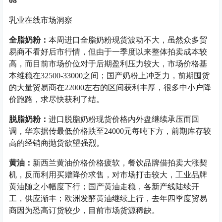
08
乳业在线市场洞察
全脂奶粉
：
本周进口全脂奶粉现货波动不大，虽然众多贸
易商不看好后市行情，但由于一季度以来整体拍卖成本较
高，而目前市场价位对于后期盈利压力较大，市场价格基
本维稳在32500-33000之间；国产奶粉上冲乏力，前期囤货
的大量贸易商在22000左右的区间获利丰厚，很多中小户降
价跑路，求尽快获利了结。
脱脂奶粉：
进口脱脂奶粉现货价格内外盘继续承压而回
调，华东据传最低价格跌至24000元每吨下方，前期库存较
高的经销商抛货欲望强烈。
黄油：
新西兰黄油价格价格疲软，餐饮品牌借拍卖大涨契
机，反而利用买赠降价求售，对市场打击较大，工业品牌
黄油随之小幅度下行；国产黄油走稳，各新产线陆续开
工，供应渐丰；欧洲发酵黄油继续上行，去年四季度贸易
商因为恐高订货较少，目前市场货源稀缺。