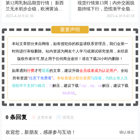
第12周乳制品期货行情｜ 新西
现货行情第13周｜内外交困脱
兰无水初步企稳，欧洲黄油上
脂持续下行，恐慌渐平全脂逐
攻不断
步走稳
2025-4-16 9:41:56
2025-4-16 9:43:18
重要声明
本站文章部分来自网络，如有侵犯你的权益请联系管理员，
我们会第一
时间进行审核删除。站内资源为网友个人学习或测试研究使用，未经原
版权作者许可,禁止用于任何商业途径！请在下载24小时内删除！
如果遇到
付费
才可
观看
的文章，建议升级
会员或者成为认证用户。
全站
所有资源
“
任意下免费看
”。
本站资源少部分采用
7z压缩，
为防止有人压
缩软件不支持7z格式
，7z
解压，建议下载
7-zip
，zip、rar
解压，建议下载
WinRAR
。
0 条回复
A
M
文章作者
管理员
欢迎您，新朋友，感谢参与互动！
确认修改