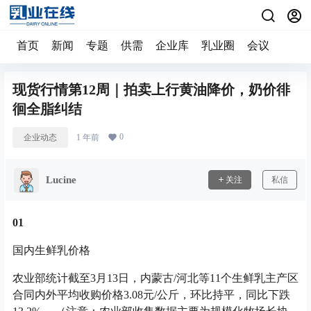
首页
新闻
专题
供需
企业库
乳业圈
会议
现货行情第12周｜拍卖上行黄油降价，奶价徘
徊全脂纠结
0
企业动态
1 年前
Lucine
关注
私信
0
1
国内生鲜乳价格
农业部统计截至3月13日，内蒙古/河北等11个生鲜乳主产区
合同内外平均收购价格3.08元/公斤，环比持平，同比下跌