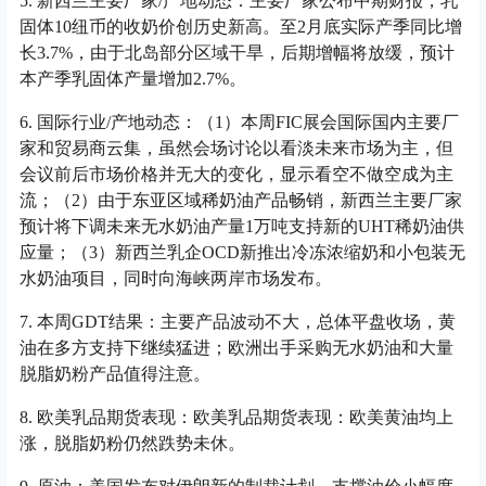
5. 新西兰主要厂家/产地动态：主要厂家公布中期财报，乳
固体10纽币的收奶价创历史新高。至2月底实际产季同比增
长3.7%，由于北岛部分区域干旱，后期增幅将放缓，预计
本产季乳固体产量增加2.7%。
6. 国际行业/产地动态：（1）本周FIC展会国际国内主要厂
家和贸易商云集，虽然会场讨论以看淡未来市场为主，但
会议前后市场价格并无大的变化，显示看空不做空成为主
流；（2）由于东亚区域稀奶油产品畅销，新西兰主要厂家
预计将下调未来无水奶油产量1万吨支持新的UHT稀奶油供
应量；（3）新西兰乳企OCD新推出冷冻浓缩奶和小包装无
水奶油项目，同时向海峡两岸市场发布。
7. 本周GDT结果：主要产品波动不大，总体平盘收场，黄
油在多方支持下继续猛进；欧洲出手采购无水奶油和大量
脱脂奶粉产品值得注意。
8. 欧美乳品期货表现：欧美乳品期货表现：欧美黄油均上
涨，脱脂奶粉仍然跌势未休。