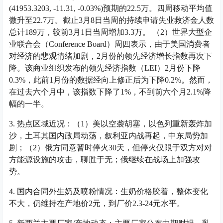
(41953.3203, -11.31, -0.03%)预期的22.5万。四周移动平均值
微升至22.7万。截止3月8日当周的持续申请失业救济金人数
总计189万，较前3月1日当周增加3.3万。 （2）世界大型企
业联合会（Conference Board）周四表示，由于美国消费者
对经济的悲观情绪加剧，2月份的领先经济增长指数再次下
降。该商业组织发布的领先经济指数（LEI）2月份下降
0.3%，此前1月份的数据经向上修正后为下降0.2%。然而，
在过去六个月中，该指数下降了1%，不到前六个月2.1%降
幅的一半。
3. 热点区域近况：（1）美以空袭胡塞，以色列重新轰炸加
沙，土耳其国内政局动荡，叙利亚内战再起，中东局势加
剧；（2）俄方同意暂时停火30天，但停火仅限于双方对对
方能源设施的攻击，聊胜于无；俄继续在战场上加强攻
势。
4. 国内合同外生奶及喷粉情况：生奶价格胶着，整体变化
不大，仍维持在产地价2元，到厂价2.3-24元水平。