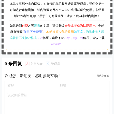
本站文章部分来自网络，如有侵犯你的权益请联系管理员，
我们会第一
时间进行审核删除。站内资源为网友个人学习或测试研究使用，未经原
版权作者许可,禁止用于任何商业途径！请在下载24小时内删除！
如果遇到
付费
才可
观看
的文章，建议升级
会员或者成为认证用户。
全站
所有资源
“
任意下免费看
”。
本站资源少部分采用
7z压缩，
为防止有人压
缩软件不支持7z格式
，7z
解压，建议下载
7-zip
，zip、rar
解压，建议下载
WinRAR
。
0 条回复
A
M
文章作者
管理员
欢迎您，新朋友，感谢参与互动！
确认修改