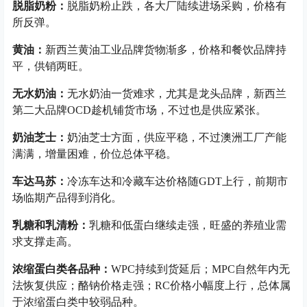
脱脂奶粉：
脱脂奶粉止跌，各大厂陆续进场采购，价格有
所反弹。
黄油：
新西兰黄油工业品牌货物渐多，价格和餐饮品牌持
平，供销两旺。
无水奶油：
无水奶油一货难求，尤其是龙头品牌，新西兰
第二大品牌OCD趁机铺货市场，不过也是供应紧张。
奶油芝士：
奶油芝士方面，供应平稳，不过澳洲工厂产能
满满，增量困难，价位总体平稳。
车达马苏：
冷冻车达和冷藏车达价格随GDT上行，前期市
场临期产品得到消化。
乳糖和乳清粉：
乳糖和低蛋白继续走强，旺盛的养殖业需
求支撑走高。
浓缩蛋白类各品种：
WPC持续到货延后；MPC自然年内无
法恢复供应；酪钠价格走强；RC价格小幅度上行，总体属
于浓缩蛋白类中较弱品种。