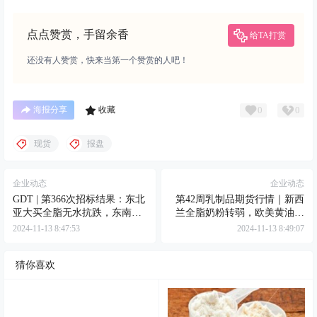
点点赞赏，手留余香
给TA打赏
还没有人赞赏，快来当第一个赞赏的人吧！
0
0
海报分享
收藏
现货
报盘
企业动态
企业动态
GDT | 第366次招标结果：东北
第42周乳制品期货行情｜新西
亚大买全脂无水抗跌，东南亚
兰全脂奶粉转弱，欧美黄油企
溃败脱脂奶粉下挫
稳
2024-11-13 8:47:53
2024-11-13 8:49:07
猜你喜欢