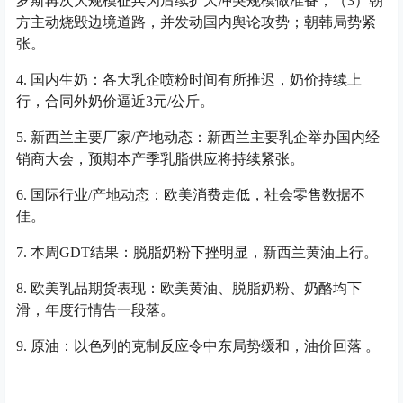
罗斯再次大规模征兵为后续扩大冲突规模做准备；（3）朝
方主动烧毁边境道路，并发动国内舆论攻势；朝韩局势紧
张。
4. 国内生奶：各大乳企喷粉时间有所推迟，奶价持续上
行，合同外奶价逼近3元/公斤。
5. 新西兰主要厂家/产地动态：新西兰主要乳企举办国内经
销商大会，预期本产季乳脂供应将持续紧张。
6. 国际行业/产地动态：欧美消费走低，社会零售数据不
佳。
7. 本周GDT结果：脱脂奶粉下挫明显，新西兰黄油上行。
8. 欧美乳品期货表现：欧美黄油、脱脂奶粉、奶酪均下
滑，年度行情告一段落。
9. 原油：以色列的克制反应令中东局势缓和，油价回落 。