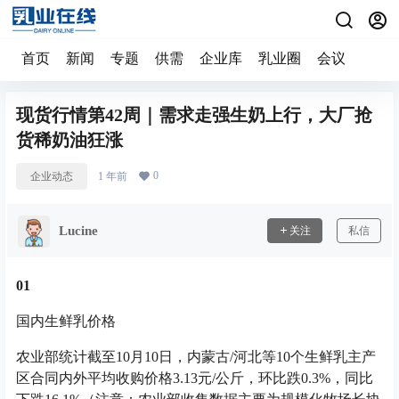
首页
新闻
专题
供需
企业库
乳业圈
会议
现货行情第42周｜需求走强生奶上行，大厂抢
货稀奶油狂涨
0
企业动态
1 年前
Lucine
关注
私信
0
1
国内生鲜乳价格
农业部统计截至10月10日，内蒙古/河北等10个生鲜乳主产
区合同内外平均收购价格3.13元/公斤，环比跌0.3%，同比