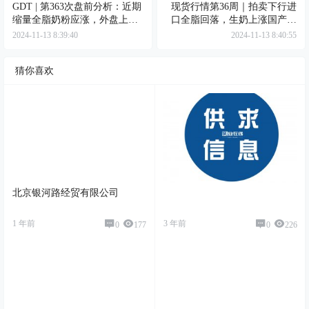
GDT | 第363次盘前分析：近期
现货行情第36周｜拍卖下行进
缩量全脂奶粉应涨，外盘上行
口全脂回落，生奶上涨国产奶
脱脂奶粉料升
粉走稳
2024-11-13 8:39:40
2024-11-13 8:40:55
猜你喜欢
北京银河路经贸有限公司
1 年前
3 年前
0
177
0
226