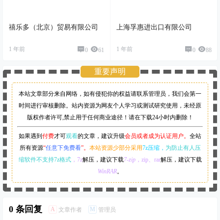
禧乐多（北京）贸易有限公司
上海孚惠进出口有限公司
1 年前
1 年前
0
61
0
88
重要声明
本站文章部分来自网络，如有侵犯你的权益请联系管理员，
我们会第一
时间进行审核删除。站内资源为网友个人学习或测试研究使用，未经原
版权作者许可,禁止用于任何商业途径！请在下载24小时内删除！
如果遇到
付费
才可
观看
的文章，建议升级
会员或者成为认证用户。
全站
所有资源
“
任意下免费看
”。
本站资源少部分采用
7z压缩，
为防止有人压
缩软件不支持7z格式
，7z
解压，建议下载
7-zip
，zip、rar
解压，建议下载
WinRAR
。
0 条回复
A
M
文章作者
管理员