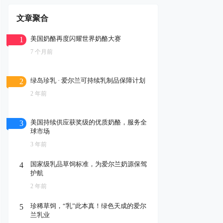
文章聚合
美国奶酪再度闪耀世界奶酪大赛
1
7 个月前
绿岛珍乳 · 爱尔兰可持续乳制品保障计划
2
2 年前
美国持续供应获奖级的优质奶酪，服务全
3
球市场
3 年前
国家级乳品草饲标准，为爱尔兰奶源保驾
4
护航
2 年前
珍稀草饲，“乳”此本真！绿色天成的爱尔
5
兰乳业