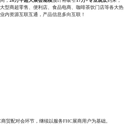
期间，
20万平超大展会规模
预计将吸引
17万+专业观众
到来，
大型商超零售、便利店、食品电商、咖啡茶饮门店等各大热
业内资源互联互通，产品信息多向互联！
FHC商贸配对会环节，继续以服务FHC展商用户为基础。