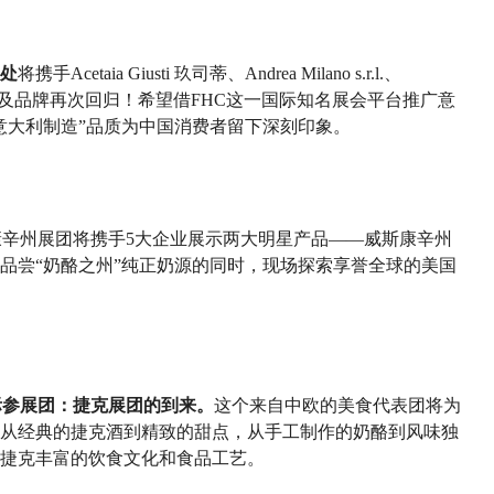
处
将携手Acetaia Giusti 玖司蒂、Andrea Milano s.r.l.、
等企业及品牌再次回归！希望借FHC这一国际知名展会平台推广意
意大利制造”品质为中国消费者留下深刻印象。
康辛州展团将携手5大企业展示两大明星产品——威斯康辛州
品尝“奶酪之州”纯正奶源的同时，现场探索享誉全球的美国
国际参展团：捷克展团的到来。
这个来自中欧的美食代表团将为
从经典的捷克酒到精致的甜点，从手工制作的奶酪到风味独
捷克丰富的饮食文化和食品工艺。