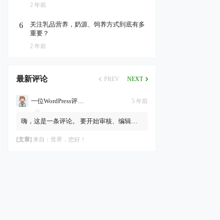
2 年前
关注乳品营养，奶源、饲养方式到底有多
6
重要？
2 年前
最新评论
PREV
NEXT
一位WordPress评论者
5 年前
嗨，这是一条评论。 要开始审核、编辑及
删除评论，请访问仪表盘的“评论”页面。
评论者头像来自Gravatar。
[文章]
来自：
世界，您好！