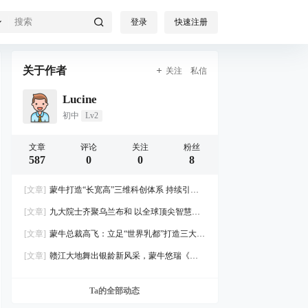
登录
快速注册
关于作者
关注
私信
Lucine
初中
Lv2
文章
评论
关注
粉丝
587
0
0
8
[文章]
蒙牛打造“长宽高”三维科创体系 持续引领
全球乳业创新风向
[文章]
九大院士齐聚乌兰布和 以全球顶尖智慧点
亮乳业创新之路
[文章]
蒙牛总裁高飞：立足“世界乳都”打造三大高
地，共建奶业可持续生态圈
[文章]
赣江大地舞出银龄新风采，蒙牛悠瑞《劲
舞开跳吧》南昌站热力启幕
Ta的全部动态