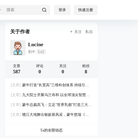
登录
快速注册
关于作者
关注
私信
Lucine
初中
Lv2
文章
评论
关注
粉丝
587
0
0
8
[文章]
蒙牛打造“长宽高”三维科创体系 持续引领
全球乳业创新风向
[文章]
九大院士齐聚乌兰布和 以全球顶尖智慧点
亮乳业创新之路
[文章]
蒙牛总裁高飞：立足“世界乳都”打造三大高
地，共建奶业可持续生态圈
[文章]
赣江大地舞出银龄新风采，蒙牛悠瑞《劲
舞开跳吧》南昌站热力启幕
Ta的全部动态