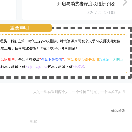
开启与消费者深度联结新阶段
2024-7-29 13:31:06
重要声明
理员，
我们会第一时间进行审核删除。站内资源为网友个人学习或测试研究使
,禁止用于任何商业途径！请在下载24小时内删除！
为认证用户。
全站所有资源
“
任意下免费看
”。
本站资源少部分采用
7z压缩，
为防止
z
解压，建议下载
7-zip
，zip、rar
解压，建议下载
WinRAR
。
人的一生会遇到两个人，一个惊艳了时光，一个温柔了岁月
确认修改