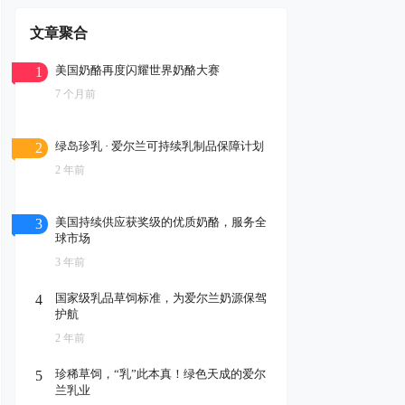
文章聚合
美国奶酪再度闪耀世界奶酪大赛
1
7 个月前
绿岛珍乳 · 爱尔兰可持续乳制品保障计划
2
2 年前
美国持续供应获奖级的优质奶酪，服务全
3
球市场
3 年前
国家级乳品草饲标准，为爱尔兰奶源保驾
4
护航
2 年前
珍稀草饲，“乳”此本真！绿色天成的爱尔
5
兰乳业