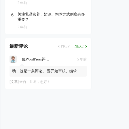
2 年前
关注乳品营养，奶源、饲养方式到底有多
6
重要？
2 年前
最新评论
PREV
NEXT
一位WordPress评论者
5 年前
嗨，这是一条评论。 要开始审核、编辑及
删除评论，请访问仪表盘的“评论”页面。
评论者头像来自Gravatar。
[文章]
来自：
世界，您好！