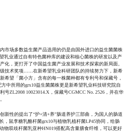
内市场多数益生菌产品选用的仍是由国外进口的益生菌菌株
希望乳业通过自有特色菌种库的建设和核心菌株的研发以及产
产化，更打开了中国益生菌产业发展和技术探索的新局面。
级技术奖项……在新希望乳业科研团队的持续努力下，新希
新希望「菌小方」含有的每一株菌种都有专利号和保藏号，
配方中所用的grx10益生菌菌株更是新希望乳业科技研究院自
08 10023014.X，保藏号CGMCC No. 2526，并在华
。
创新性的提出了“护+清+养”肠道养护三部曲，为国人的肠道
，鼠李糖乳酪杆菌grx10与植物乳植杆菌LP45协同，给肠
动物双歧杆菌乳亚种HN019搭配高含量膳食纤维，可以更好