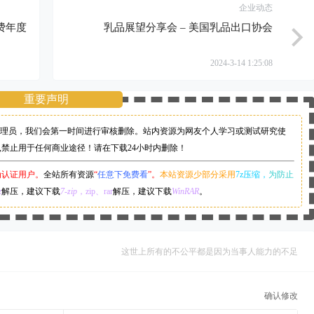
企业动态
费年度
乳品展望分享会 – 美国乳品出口协会
2024-3-14 1:25:08
重要声明
理员，
我们会第一时间进行审核删除。站内资源为网友个人学习或测试研究使
,禁止用于任何商业途径！请在下载24小时内删除！
为认证用户。
全站所有资源
“
任意下免费看
”。
本站资源少部分采用
7z压缩，
为防止
z
解压，建议下载
7-zip
，zip、rar
解压，建议下载
WinRAR
。
这世上所有的不公平都是因为当事人能力的不足
确认修改