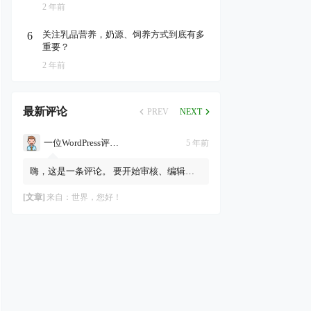
2 年前
关注乳品营养，奶源、饲养方式到底有多
6
重要？
2 年前
最新评论
PREV
NEXT
一位WordPress评论者
5 年前
嗨，这是一条评论。 要开始审核、编辑及
删除评论，请访问仪表盘的“评论”页面。
评论者头像来自Gravatar。
[文章]
来自：
世界，您好！