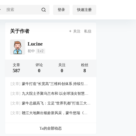
登录
快速注册
关于作者
关注
私信
Lucine
初中
Lv2
文章
评论
关注
粉丝
587
0
0
8
[文章]
蒙牛打造“长宽高”三维科创体系 持续引领
全球乳业创新风向
[文章]
九大院士齐聚乌兰布和 以全球顶尖智慧点
亮乳业创新之路
[文章]
蒙牛总裁高飞：立足“世界乳都”打造三大高
地，共建奶业可持续生态圈
[文章]
赣江大地舞出银龄新风采，蒙牛悠瑞《劲
舞开跳吧》南昌站热力启幕
Ta的全部动态