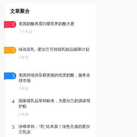
文章聚合
美国奶酪再度闪耀世界奶酪大赛
1
7 个月前
绿岛珍乳 · 爱尔兰可持续乳制品保障计划
2
2 年前
美国持续供应获奖级的优质奶酪，服务全
3
球市场
3 年前
国家级乳品草饲标准，为爱尔兰奶源保驾
4
护航
2 年前
珍稀草饲，“乳”此本真！绿色天成的爱尔
5
兰乳业