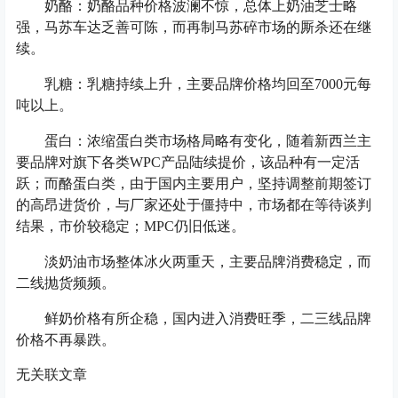
奶酪：奶酪品种价格波澜不惊，总体上奶油芝士略
强，马苏车达乏善可陈，而再制马苏碎市场的厮杀还在继
续。
乳糖：乳糖持续上升，主要品牌价格均回至7000元每
吨以上。
蛋白：浓缩蛋白类市场格局略有变化，随着新西兰主
要品牌对旗下各类WPC产品陆续提价，该品种有一定活
跃；而酪蛋白类，由于国内主要用户，坚持调整前期签订
的高昂进货价，与厂家还处于僵持中，市场都在等待谈判
结果，市价较稳定；MPC仍旧低迷。
淡奶油市场整体冰火两重天，主要品牌消费稳定，而
二线抛货频频。
鲜奶价格有所企稳，国内进入消费旺季，二三线品牌
价格不再暴跌。
无关联文章