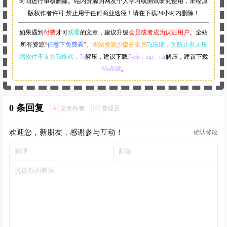
时间进行审核删除。站内资源为网友个人学习或测试研究使用，未经原
版权作者许可,禁止用于任何商业途径！请在下载24小时内删除！
如果遇到
付费
才可
观看
的文章，建议升级
会员或者成为认证用户。
全站
所有资源
“
任意下免费看
”。
本站资源少部分采用
7z压缩，
为防止有人压
缩软件不支持7z格式
，7z
解压，建议下载
7-zip
，zip、rar
解压，建议下载
WinRAR
。
0 条回复
A
M
文章作者
管理员
欢迎您，新朋友，感谢参与互动！
确认修改