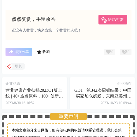
点点赞赏，手留余香
给TA打赏
还没有人赞赏，快来当第一个赞赏的人吧！
0
0
海报分享
收藏
增长
企业动态
企业动态
营养健康产业扫描2023Q1版上
GDT | 第342次招标结果：中国
线 | 40+热点原料，100+创新案
买家加仓奶粉，东南亚美州突
例，差异化破局之道
击无水
2023-8-30 16:16:52
2023-10-23 10:09:44
重要声明
本站文章部分来自网络，如有侵犯你的权益请联系管理员，
我们会第一