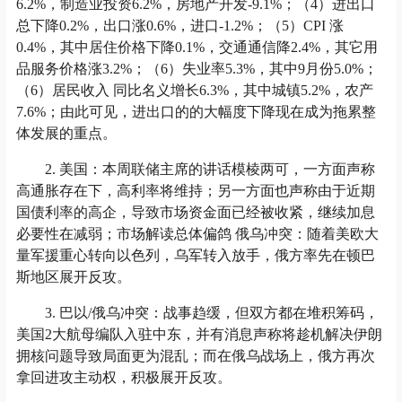
6.2%，制造业投资6.2%，房地产开发-9.1%；（4）进出口
总下降0.2%，出口涨0.6%，进口-1.2%；（5）CPI 涨
0.4%，其中居住价格下降0.1%，交通通信降2.4%，其它用
品服务价格涨3.2%；（6）失业率5.3%，其中9月份5.0%；
（6）居民收入 同比名义增长6.3%，其中城镇5.2%，农产
7.6%；由此可见，进出口的的大幅度下降现在成为拖累整
体发展的重点。
2. 美国：本周联储主席的讲话模棱两可，一方面声称
高通胀存在下，高利率将维持；另一方面也声称由于近期
国债利率的高企，导致市场资金面已经被收紧，继续加息
必要性在减弱；市场解读总体偏鸽 俄乌冲突：随着美欧大
量军援重心转向以色列，乌军转入放手，俄方率先在顿巴
斯地区展开反攻。
3. 巴以/俄乌冲突：战事趋缓，但双方都在堆积筹码，
美国2大航母编队入驻中东，并有消息声称将趁机解决伊朗
拥核问题导致局面更为混乱；而在俄乌战场上，俄方再次
拿回进攻主动权，积极展开反攻。