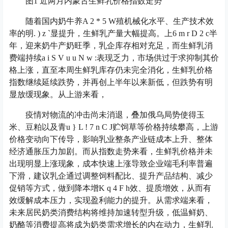
图1 近两月内蒙古生鲜乳价格指数走势
随着国内奶牛养
A 2 * 5 W
殖机械化水平、生产技术效
率的明
. ) z `
显提升，生鲜乳产量大幅提高。上
6 m r D 2 c
半
年，迎来奶牛产奶旺季，乳企库存相对充足，而生鲜乳消
费端持续
a i S V u u N w :
表现乏力，市场供过于求抑制其价
格上涨，直至本周生鲜乳库存仍未完全消化，生鲜乳价格
指数继续延续跌势，并再创上半年以来新低，但跌势有明
显放缓现象。从上游来看，
疫情对物流的冲击尚未消退，叠加俄乌局势使得玉
米、豆粕以及青
u } L ! 7 n C J
贮饲草等价格持续攀高，上游
价格变动向下传导，影响乳业整条产业链成本上升、整体
经济通胀压力加剧。而从指数走势来看，生鲜乳价格并未
出现明显上涨现象，成本快速上涨导致企业端毛利率普遍
下滑，建议乳企通过调整饲料配比、提升产品结构、减少
促销等方式，做到降本增
K q 4 F h
效、提质增效，从而有
效缓解成本压力，实现盈利能力的提升。从需求端来看，
未来居民奶类消费结构将维持加速转型升级，低温鲜奶、
奶酪等消费提高将成为奶类需求增长的内在动力，生鲜乳