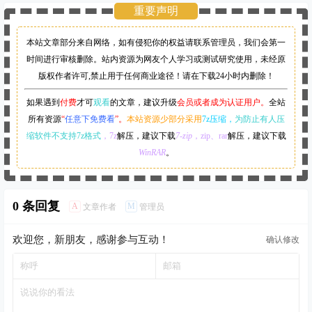
重要声明
本站文章部分来自网络，如有侵犯你的权益请联系管理员，
我们会第一
时间进行审核删除。站内资源为网友个人学习或测试研究使用，未经原
版权作者许可,禁止用于任何商业途径！请在下载24小时内删除！
如果遇到
付费
才可
观看
的文章，建议升级
会员或者成为认证用户。
全站
所有资源
“
任意下免费看
”。
本站资源少部分采用
7z压缩，
为防止有人压
缩软件不支持7z格式
，7z
解压，建议下载
7-zip
，zip、rar
解压，建议下载
WinRAR
。
0 条回复
A
M
文章作者
管理员
欢迎您，新朋友，感谢参与互动！
确认修改