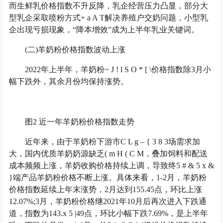
而生鲜乳价格指数不升反降，乳企经营压力凸显，部分大
型乳企采取喷粉方式
+ a A T
解决养殖户交奶问题，小型乳
企出现亏损现象，“降本增效”成为上半年乳业关键词。
(二)羊奶粉价格指数波动上涨
2022年上半年，羊奶粉
~ J ! l S O * [ \
价格指数除3月小
幅下跌外，其余月份均保持涨势。
图2 近一年羊奶粉价格指数走势
近年来，由于羊奶粉下游市
C L g – { 3 8 3
场需求加
大，国内优质羊奶奶源缺乏
( m H ( C M
，叠加饲料和配送
成本频频上涨，羊奶收购价格持续上调，导致终
5 # & 5 x &
}
端产品羊奶粉价格不断上涨。具体来看，1-2月，羊奶粉
价格指数延续上年末涨势，2月达到155.45点，环比上涨
12.07%;3月，羊奶粉价格继2021年10月后再次进入下跌通
道，指数为143.
x 5 |
49点，环比小幅下跌7.69%，是上半年