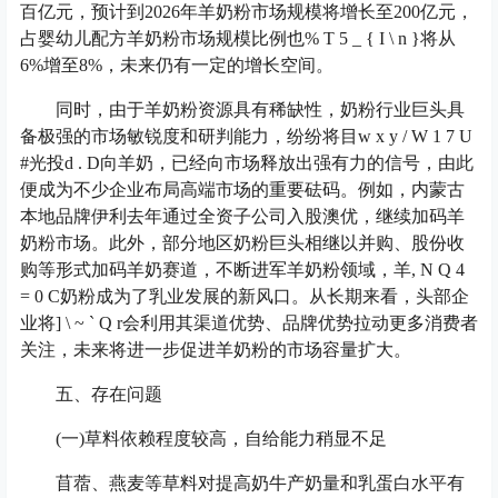
百亿元，预计到2026年羊奶粉市场规模将增长至200亿元，
占婴幼儿配方羊奶粉市场规模比例也
% T 5 _ { I \ n }
将从
6%增至8%，未来仍有一定的增长空间。
同时，由于羊奶粉资源具有稀缺性，奶粉行业巨头具
备极强的市场敏锐度和研判能力，纷纷将目
w x y / W 1 7 U
#
光投
d . D
向羊奶，已经向市场释放出强有力的信号，由此
便成为不少企业布局高端市场的重要砝码。例如，内蒙古
本地品牌伊利去年通过全资子公司入股澳优，继续加码羊
奶粉市场。此外，部分地区奶粉巨头相继以并购、股份收
购等形式加码羊奶赛道，不断进军羊奶粉领域，羊
, N Q 4
= 0 C
奶粉成为了乳业发展的新风口。从长期来看，头部企
业将
] \ ~ ` Q r
会利用其渠道优势、品牌优势拉动更多消费者
关注，未来将进一步促进羊奶粉的市场容量扩大。
五、存在问题
(一)草料依赖程度较高，自给能力稍显不足
苜蓿、燕麦等草料对提高奶牛产奶量和乳蛋白水平有