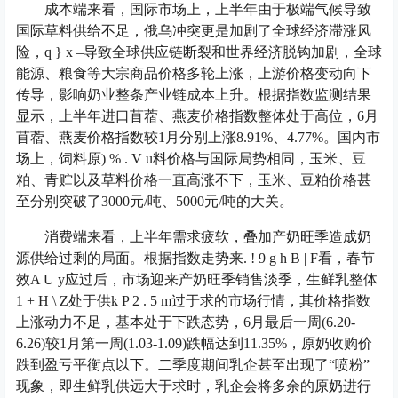
成本端来看，国际市场上，上半年由于极端气候导致
国际草料供给不足，俄乌冲突更是加剧了全球经济滞涨风
险，
q } x –
导致全球供应链断裂和世界经济脱钩加剧，全球
能源、粮食等大宗商品价格多轮上涨，上游价格变动向下
传导，影响奶业整条产业链成本上升。根据指数监测结果
显示，上半年进口苜蓿、燕麦价格指数整体处于高位，6月
苜蓿、燕麦价格指数较1月分别上涨8.91%、4.77%。国内市
场上，饲料原
) % . V u
料价格与国际局势相同，玉米、豆
粕、青贮以及草料价格一直高涨不下，玉米、豆粕价格甚
至分别突破了3000元/吨、5000元/吨的大关。
消费端来看，上半年需求疲软，叠加产奶旺季造成奶
源供给过剩的局面。根据指数走势来
. ! 9 g h B | F
看，春节
效
A U y
应过后，市场迎来产奶旺季销售淡季，生鲜乳整体
1 + H \ Z
处于供
k P 2 . 5 m
过于求的市场行情，其价格指数
上涨动力不足，基本处于下跌态势，6月最后一周(6.20-
6.26)较1月第一周(1.03-1.09)跌幅达到11.35%，原奶收购价
跌到盈亏平衡点以下。二季度期间乳企甚至出现了“喷粉”
现象，即生鲜乳供远大于求时，乳企会将多余的原奶进行