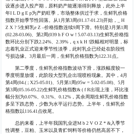
设逐步进入投产期，原料奶产能逐渐得到释放，此外上半
年
I L D g E p
为产奶旺季，市场整体供过于求，生鲜乳价格
指数开始季节性回落。从1月第3周(01.17-01.23)开始，
_ H
Z X ? 5
生鲜乳
e Z –
价格指数连续9周下滑。特别是3月第1周
(02.28-03.06)、第2周(03
9 h F O w ! 5
.07-03.13)生鲜乳价格指
数环比分别下跌2.24%、2.39%，
q x k H !
跌幅相对明显，标
志着乳业正式迎来季节性淡季，此时乳企已经处在阶段性
亏损边缘。3月最后一周，生鲜乳价格指数为122.31点。
第二季度，生鲜乳价格指数波动下滑，涨跌幅度较一
季度明显放缓，此阶段大型乳企出现喷粉现象。其中，4月
第4周(04.
( ; X
25-05.01)、5月第1周(05
w = 5
.02-05.08)、5月
第3周(05.16-05.22)生鲜乳价格指数
& ( f R
出现上涨，环比涨
幅分别为0.07%、0.31%、0.12%，其余周期生鲜乳价格指数
多呈下跌态势，少数为水平运行态势。上半年，生鲜乳价
格指数以116.41点收尾。
总的来看，上半年我国乳业进
M b 2 V O Z * &
入季节
性调整，豆粕、玉米以及青贮饲料等价格仍然高居不下，