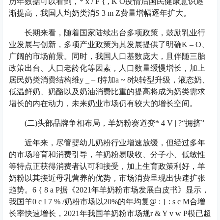
历年数据可以看到，
* x / F { , K O
疫情后国民健康意识逐
渐提高，我国人均奶类消
S 3 m Z
费量增幅逐年扩大。
长期来看，随着国家陆续出台多项政策，鼓励乳业行
业发展与创新，多项产业政策为其发展提供了明确
K – O
、
广阔的市场前景。同时，我国人口基数庞大，且伴随三胎
政策出台、人口老龄化等因素，人口数量缓慢增长，加上
居民奶类消费结构维
y _ – f
持加
a ~ 8
快转型升级，液态奶、
低温鲜奶、奶酪以及奶油消费比重的提高将成为奶类需求
增长的内在动力，未来奶业市场仍有较大的增长空间。
(二)头部品牌争相布局，羊奶粉赛道变
* 4 V | ?
“拥挤”
近年来，尽管婴幼儿奶粉行业增速放缓，但经过多年
的市场培育和消费引导，羊奶粉易吸收、分子小、低敏性
等特点正获得消费者认可和接受，加上生育政策利好，羊
奶粉以其接近母乳营养的优势，市场消费呈现出快速扩张
趋势。
6 { 8 a P
据《2021年羊奶粉市场发展白皮书》显示，
我国羊
0 c I 7 % /
奶粉市场以20%的年均复
@ : } : s c M
合增
长率快速增长，2021年我国羊奶粉市场规
r & Y v w P
模已超