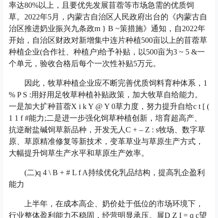
率达80%以上，且要优先发展苜蓿等市场急需的优质饲
草。2022年5月，内蒙古自治区人民政府出台的《内蒙古自
治区推进奶业振兴九条政
m } B ~
策措施》通知，自2022年
开始，自治区财政对新增集中连片种植500亩以上的苜蓿草
种植企业(合作社、种植户)给予补贴，以500亩为
3 ~ 5 &
一
个单元，验收合格后每个一次性补贴5万元。
因此，牧草种植企业应不断完善优质饲料育种体系，
1
% P S :
用好用足牧草种植补贴政策，加大牧草自给能力。
一是加大扩种苜蓿
X i k Y @ Y 0
草力度，努力提升自给
c t [ (
1 1 f #
能力;二是进一步强化饲草种植创新，培育超高产、
抗逆耐盐碱饲草新品种，开发无人
C + – Z : s
牧场、数字草
原、草原精准修复等新技术，变革草业与草原生产方式，
大幅提升饲草生产水平和草原生产效率。
(二)
q 4 \ B + # L f A
持续优化乳品结构，提高乳企盈利
能力
上半年，在成本高企、奶价处于低位的市场环境下，
行业整体盈利能力不稳固，经营明显承压。展
D Z I = q c
望