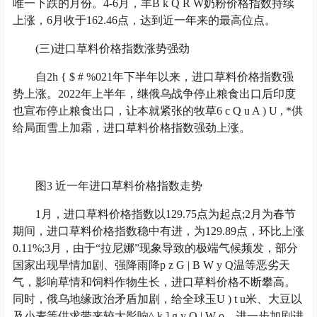
唯一下跌的月份。4-6月，羊
B k Q R W
奶粉价格指数持续
上涨，6月收于162.46点，达到近一年来的最高位点。
(三)进口草料价格指数涨势强劲
自2
h { $ # %
021年下半年以来，进口草料价格指数强
势上涨。2022年上半年，继俄乌战争停止粮食出口后印度
也宣布停止粮食出口，让本就紧张的牧草
6 c Q u A ) U , *
供
给局面雪上加霜，进口草料价格指数强劲上涨。
图3 近一年进口草料价格指数走势
1月，进口草料价格指数以129.75点为起点;2月为春节
期间，进口草料价格指数稳中有进，为129.89点，环比上涨
0.11%;3月，由于“拉尼娜”现象导致的极端气候频发，部分
国家出现旱情加剧、强降雨降
p z G | B W y Q
温等恶劣天
气，影响草情和饲料作物生长，进口草料价格不断攀高。
同时，俄乌地缘政治矛盾加剧，给全球玉
U ) t u
米、大豆以
及小麦等供求带来较大影响
^ k ] g y O | W o
，进一步加剧进