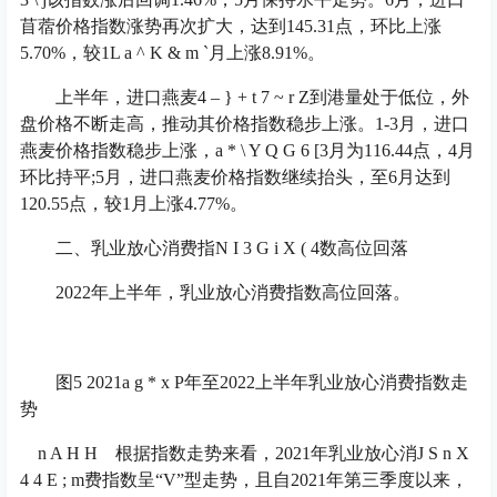
苜蓿价格指数涨势再次扩大，达到145.31点，环比上涨
5.70%，较1
L a ^ K & m `
月上涨8.91%。
上半年，进口燕麦
4 – } + t 7 ~ r Z
到港量处于低位，外
盘价格不断走高，推动其价格指数稳步上涨。1-3月，进口
燕麦价格指数稳步上涨，
a * \ Y Q G 6 [
3月为116.44点，4月
环比持平;5月，进口燕麦价格指数继续抬头，至6月达到
120.55点，较1月上涨4.77%。
二、乳业放心消费指
N I 3 G i X ( 4
数高位回落
2022年上半年，乳业放心消费指数高位回落。
图5 2021
a g * x P
年至2022上半年乳业放心消费指数走
势
n A H H
根据指数走势来看，2021年乳业放心消
J S n X
4 4 E ; m
费指数呈“V”型走势，且自2021年第三季度以来，