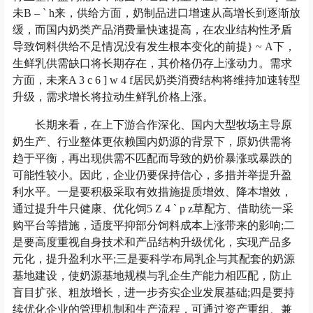
未
B – ` h
来，供给方面，奶制品进口增速从高增长到逐渐放
缓，而国内奶类产品消费量快速提高，在农业结构性矛盾
导致饲料供给不足情况没有发生根本变化的前提
} ~ A
下，
生鲜乳供需缺口将长期存在，其价格仍存上涨动力。需求
方面，未来
A 3 c 6 ] w 4 f
居民奶类消费结构将维持加速转型
升级，需求增长将拉动生鲜乳价格上涨。
长期来看，在上下游合作深化、国内大型牧场主导原
奶生产、行业整体更依赖国内奶源的背景下，原奶供需将
趋于平衡，再出现供需不匹配而导致的奶价暴涨或暴跌的
可能性较小。因此，企业仍要保持信心，多措并举提升盈
利水平。一是要积极采取有效措施提质增效、降本增效，
通过提升牛只健康、优化饲
5 Z 4 ` p z
草配方、借助统一采
购平台等措施，适度平抑部分饲料成本上涨带来的影响;二
是要高度重视自身技术和产品结构升级优化，实现产品多
元化，提升盈利水平;三是要科学布局乳企与其配套的奶源
基地建设，使奶源基地规模与乳企生产能力相匹配，防止
盲目扩张、粗放增长，进一步夯实企业发展基础;四是要持
续优化企业的管理机制和生产流程，可通过资产重组、兼