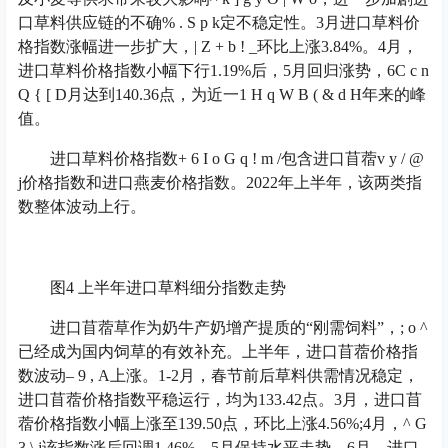
口草料供应链的不确
% . S p k
定不稳定性。3月进口草料价
格指数涨幅进一步扩大，
| Z + b ! _
环比上涨3.84%。4月，
进口草料价格指数小幅下行1.19%后，5月回归涨势，6
C c n
Q { [ D
月达到140.36点，为近一
1 H q W B ( & d H
年来的峰
值。
进口草料价格指数
+ 6 I o G q ! m /
包含进口苜蓿
v y / @
j
价格指数和进口燕麦价格指数。2022年上半年，该两类指
数整体波动上行。
图4 上半年进口草料细分指数走势
进口苜蓿草作为奶牛产奶增产提质的“刚需饲料”，
; o ^
已经成为国内饲草的有效补充。上半年，进口苜蓿价格指
数波动
– 9 , A
上涨。1-2月，春节前后草料供需情况稳定，
进口苜蓿价格指数平稳运行，均为133.42点。3月，进口苜
蓿价格指数小幅上涨至139.50点，环比上涨4.56%;4月，
^ G
3 \ j
该指数涨后回调1.46%，5月保持水平走势。6月，进口