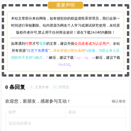
重要声明
本站文章部分来自网络，如有侵犯你的权益请联系管理员，
我们会第一
时间进行审核删除。站内资源为网友个人学习或测试研究使用，未经原
版权作者许可,禁止用于任何商业途径！请在下载24小时内删除！
如果遇到
付费
才可
观看
的文章，建议升级
会员或者成为认证用户。
全站
所有资源
“
任意下免费看
”。
本站资源少部分采用
7z压缩，
为防止有人压
缩软件不支持7z格式
，7z
解压，建议下载
7-zip
，zip、rar
解压，建议下载
WinRAR
。
0 条回复
A
M
文章作者
管理员
欢迎您，新朋友，感谢参与互动！
确认修改