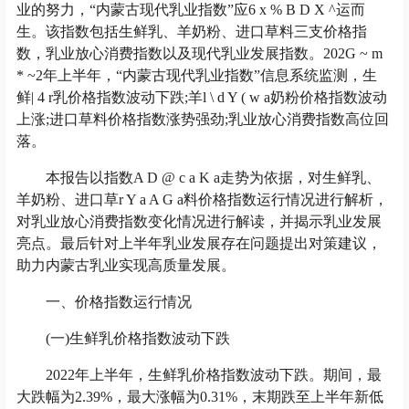
业的努力，“内蒙古现代乳业指数”应
6 x % B D X ^
运而
生。该指数包括生鲜乳、羊奶粉、进口草料三支价格指
数，乳业放心消费指数以及现代乳业发展指数。202
G ~ m
* ~
2年上半年，“内蒙古现代乳业指数”信息系统监测，生
鲜
| 4 r
乳价格指数波动下跌;羊
l \ d Y ( w a
奶粉价格指数波动
上涨;进口草料价格指数涨势强劲;乳业放心消费指数高位回
落。
本报告以指数
A D @ c a K a
走势为依据，对生鲜乳、
羊奶粉、进口草
r Y a A G a
料价格指数运行情况进行解析，
对乳业放心消费指数变化情况进行解读，并揭示乳业发展
亮点。最后针对上半年乳业发展存在问题提出对策建议，
助力内蒙古乳业实现高质量发展。
一、价格指数运行情况
(一)生鲜乳价格指数波动下跌
2022年上半年，生鲜乳价格指数波动下跌。期间，最
大跌幅为2.39%，最大涨幅为0.31%，末期跌至上半年新低