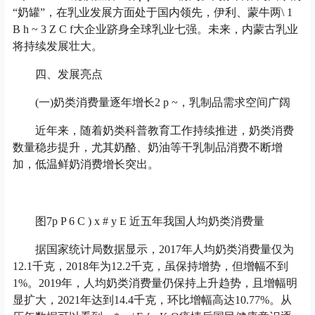
“奶罐”，在乳业发展方面处于国内领先，伊利、蒙牛两
\ 1
B h ~ 3 Z C f
大企业跻身全球乳业七强。未来，内蒙古乳业
将持续发展壮大。
四、发展亮点
(一)奶类消费量逐年增长
2 p ~
，乳制品需求空间广阔
近年来，随着奶类科普教育工作持续推进，奶类消费
数量稳步提升，尤其奶酪、奶油等干乳制品消费不断增
加，低温鲜奶消费增长突出。
图7
p P 6 C ) x # y E
近五年我国人均奶类消费量
据国家统计局数据显示，2017年人均奶类消费量仅为
12.1千克，2018年为12.2千克，虽保持增势，但增幅不到
1%。2019年，人均奶类消费量仍保持上升趋势，且增幅明
显扩大，2021年达到14.4千克，环比增幅高达10.77%。从