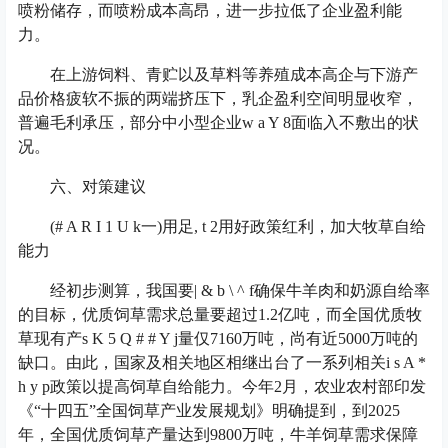
喷粉储存，而喷粉成本高昂，进一步拉低了企业盈利能
力。
在上游饲料、青贮以及草料等养殖成本高企与下游产
品价格疲软不振的两端挤压下，乳企盈利空间明显收窄，
普遍毛利承压，部分中小型企业
w a Y 8
面临入不敷出的状
况。
六、对策建议
(
# A R I 1 U k
一)用足
, t 2
用好政策红利，加大牧草自给
能力
经初步测算，我国要
| & b \ ^ f
确保牛羊肉和奶源自给率
的目标，优质饲草需求总量要超过1.2亿吨，而全国优质牧
草现有产
s K 5 Q # # Y j
量仅7160万吨，尚有近5000万吨的
缺口。由此，国家及相关地区相继出台了一系列相关
i s A *
h y p
政策以提高饲草自给能力。今年2月，农业农村部印发
《“十四五”全国饲草产业发展规划》明确提到，到2025
年，全国优质饲草产量达到9800万吨，牛羊饲草需求保障