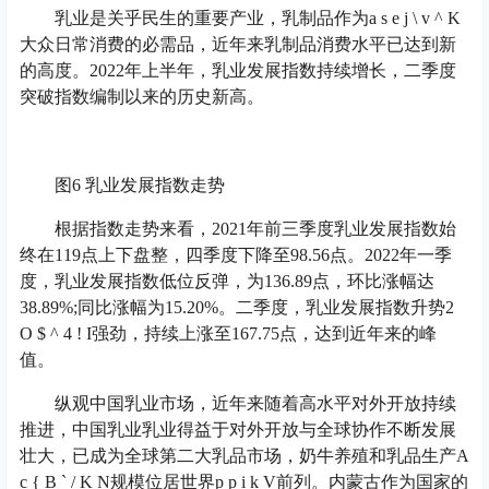
乳业是关乎民生的重要产业，乳制品作为
a s e j \ v ^ K
大众日常消费的必需品，近年来乳制品消费水平已达到新
的高度。2022年上半年，乳业发展指数持续增长，二季度
突破指数编制以来的历史新高。
图6 乳业发展指数走势
根据指数走势来看，2021年前三季度乳业发展指数始
终在119点上下盘整，四季度下降至98.56点。2022年一季
度，乳业发展指数低位反弹，为136.89点，环比涨幅达
38.89%;同比涨幅为15.20%。二季度，乳业发展指数升势
2
O $ ^ 4 ! I
强劲，持续上涨至167.75点，达到近年来的峰
值。
纵观中国乳业市场，近年来随着高水平对外开放持续
推进，中国乳业乳业得益于对外开放与全球协作不断发展
壮大，已成为全球第二大乳品市场，奶牛养殖和乳品生产
A
c { B ` / K N
规模位居世界
p p i k V
前列。内蒙古作为国家的