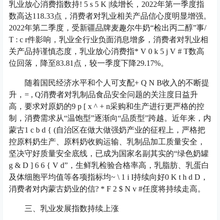
乳业放心消费指数持
! 5 s 5 K |
续增长，2022年第一季度指
数高达118.33点，消费者对乳业相关产品信心度明显增强。
2022年第二季度，受新疆品牌麦趣尔牛奶“检出丙二醇”事
/
T : c r
件影响，乳业全行业负面消息增多，消费者对乳业相
关产品持谨慎态度，乳业放心消费指
* V 0 k 5 j V # T
数高
位回落，降至83.81点，较一季度下降29.17%。
随着国民经济水平和个人可支配
+ Q N B
收入的不断提
升，
= , Q
消费者对乳制品食品安全问题的关注度日益升
高，要求对原奶的
9 p [ x ^ + n
采购和生产进行更严格的控
制，消费需求从“温饱型”逐渐向“品质型”跨越。近年来，内
蒙古
1 c b d { (
自治区在做大做强奶产业的征程上，严格把
控原料奶生产、原料奶收购运输、乳制品加工质量安全，
坚决守好质量安全底线，已成为国家名副其实的“绿色奶罐
g & D ] 6 6 { V d
”，生鲜乳检验合格率高，乳脂肪、乳蛋白
及体细胞平均值等各项指标均
~ \ 1 i I
持续向好
0 K t h d D
，
消费者对内蒙古奶业的信
? * F 2 $ N v #
任度将持续走高。
三、乳业发展指数持续上涨