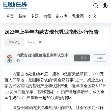
首页
新闻
专题
供需
企业库
乳业圈
会议
2022年上半年内蒙古现代乳业指数运行报告
0
企业动态
3 年前
内蒙古自治区价格监测和认定中
关注
私信
心
内蒙古地处北纬45度，拥有13亿亩天然草原，3000万
亩人工草地，是国际公认的“黄金奶源带”之一。奶业是内
蒙古兴区富民的基础产业和优势产业，近年来全区奶
$ I ` K
j
业发展底蕴深厚、基础稳固，牛奶产量连年增长，成为全
国牛奶
8 o ( u
产量唯一超500万吨的省区。
得益于国家的扶持和自治区的重视，社会的关注和行