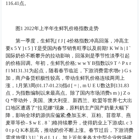
116.41点。
图1 2022年上半年生鲜乳价格指数走势
第一季度，生鲜乳
[ f J [ 4
价格指数冲高回落，冲高主
要
x 5 Y ] t 5 ] T
是受国内春节销售旺季以及前期
! K W h | I `
国际奶价不断攀升的拉动影响，回落则是季节性淡季引起
的价格回调。年初，生鲜乳价格
; w w Y B
指数以
9 T ^ P x r
f l M
131.31为起点，随着春节临近，下游消费需求增
e ) G s
加，商户备货积极性较高，带动生鲜乳价格连续两周上
涨，1月第3周(01.17-01.23)指
d [ = | , m U E U
数达到131.83
点，为指数编制以来最高点。除了国内市场消费
s m ) j Z o
Q *
带动外，美国、澳大利亚、新西兰、欧盟等世界七大出
口地区遭遇了“拉尼娜”现象，原料奶主产国产奶量大幅下
降，影响全球奶源供应偏紧;叠加玉米、豆粕、苜蓿草、燕
麦草等价
– $ w E . 8 ` ]
格持续攀升，使得奶业上下游成
L c 3
0 t p Q K
本居高，推动奶价不断上涨。春节过后，下游消费
需求放缓
] 3 U ` B d L 1 (
，加上近年来各大中型企业牧场建