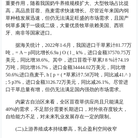
重要作用，随着我国奶牛养殖规模扩大、大型牧场占比提
高，高品质苜蓿、燕麦需求快速增长。尽管近年来国内饲
草种植发展迅速，但仍无法满足旺盛的市场需求，且国产
饲草多属于一级或二级，大量优质牧草依赖美国、西班
牙、南非等国家进口。
据海关统计，2022年1-6月，我国进口干草累计81.77万
吨，
= A ~ p
同比增长6.9
a j O ( l _ k
%，进口金额37570.75万
美元，同比增38.6%。其中，进口苜蓿干草累
J 8 %
计74.19
万吨，同比增16.7%，进口金额34444.02万美元，同比增
50.6%;进口燕麦干
, h [ p = ( *
草累计7.58万吨，同比减41.
^ }
; 5 p
3%，进口金额3126.72万美元，同比减26.1%。尽管进
口干草总量有增，但仍无法满足国内强劲的市场需求。
内蒙古自治区来看，全区苜蓿草供应尚且只能满足
40%的需求，不足部分需要长期进口，对外依存度较大，
自给能力不足，对未来乳业发展存在一定的限制。
(二)上游养殖成本持续攀高，乳企盈利空间收窄