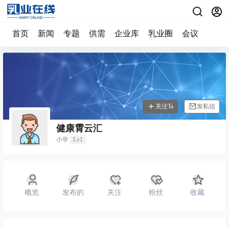
首页
新闻
专题
供需
企业库
乳业圈
会议
关注Ta
发私信
健康霄云汇
小学
Lv1
概览
发布的
关注
粉丝
收藏