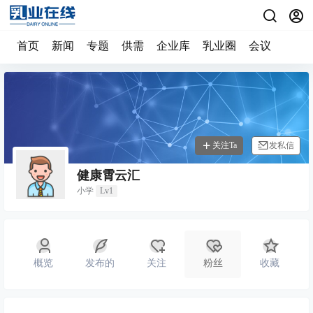
首页
新闻
专题
供需
企业库
乳业圈
会议
关注Ta
发私信
健康霄云汇
小学
Lv1
概览
发布的
关注
粉丝
收藏