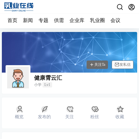
首页
新闻
专题
供需
企业库
乳业圈
会议
关注Ta
发私信
健康霄云汇
小学
Lv1
概览
发布的
关注
粉丝
收藏