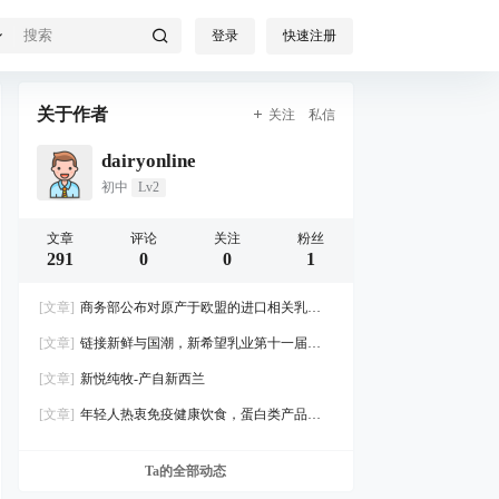
登录
快速注册
关于作者
关注
私信
dairyonline
初中
Lv2
文章
评论
关注
粉丝
291
0
0
1
[文章]
商务部公布对原产于欧盟的进口相关乳制
品反补贴调查的最终裁定
[文章]
链接新鲜与国潮，新希望乳业第十一届牛
奶粉丝节成功圈粉“新鲜一代”
[文章]
新悦纯牧-产自新西兰
[文章]
年轻人热衷免疫健康饮食，蛋白类产品迎
来新风口
Ta的全部动态