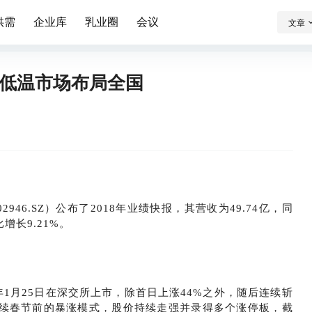
供需
企业库
乳业圈
会议
文章
低温市场布局全国
946.SZ）公布了2018年业绩快报，其营收为49.74亿，同
比增长9.21%。
年1月25日在深交所上市，除首日上涨44%之外，随后连续斩
延续春节前的暴涨模式，股价持续走强并录得多个涨停板，截