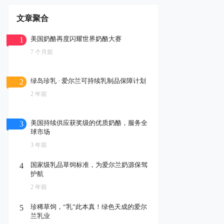
文章聚合
美国奶酪再度闪耀世界奶酪大赛
1
7 个月前
绿岛珍乳 · 爱尔兰可持续乳制品保障计划
2
2 年前
美国持续供应获奖级的优质奶酪，服务全
3
球市场
3 年前
国家级乳品草饲标准，为爱尔兰奶源保驾
4
护航
2 年前
珍稀草饲，“乳”此本真！绿色天成的爱尔
5
兰乳业