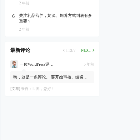
2 年前
关注乳品营养，奶源、饲养方式到底有多
6
重要？
2 年前
最新评论
PREV
NEXT
一位WordPress评论者
5 年前
嗨，这是一条评论。 要开始审核、编辑及
删除评论，请访问仪表盘的“评论”页面。
评论者头像来自Gravatar。
[文章]
来自：
世界，您好！