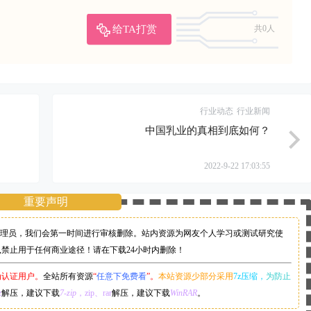
给TA打赏
共0人
行业动态
行业新闻
​中国乳业的真相到底如何？
2022-9-22 17:03:55
重要声明
理员，
我们会第一时间进行审核删除。站内资源为网友个人学习或测试研究使
,禁止用于任何商业途径！请在下载24小时内删除！
为认证用户。
全站所有资源
“
任意下免费看
”。
本站资源少部分采用
7z压缩，
为防止
z
解压，建议下载
7-zip
，zip、rar
解压，建议下载
WinRAR
。