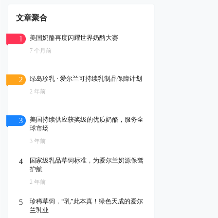
文章聚合
美国奶酪再度闪耀世界奶酪大赛
1
7 个月前
绿岛珍乳 · 爱尔兰可持续乳制品保障计划
2
2 年前
美国持续供应获奖级的优质奶酪，服务全
3
球市场
3 年前
国家级乳品草饲标准，为爱尔兰奶源保驾
4
护航
2 年前
珍稀草饲，“乳”此本真！绿色天成的爱尔
5
兰乳业