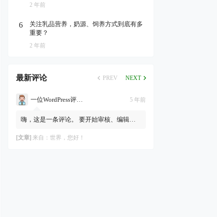
2 年前
关注乳品营养，奶源、饲养方式到底有多
6
重要？
2 年前
最新评论
PREV
NEXT
一位WordPress评论者
5 年前
嗨，这是一条评论。 要开始审核、编辑及
删除评论，请访问仪表盘的“评论”页面。
评论者头像来自Gravatar。
[文章]
来自：
世界，您好！