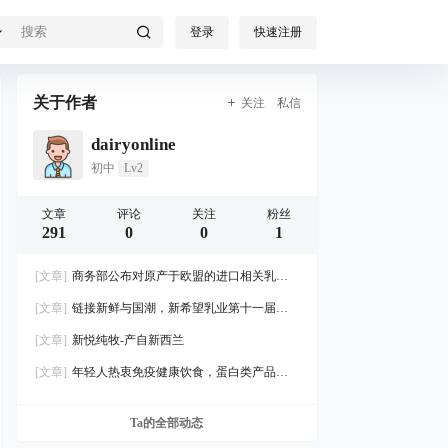
登录
快速注册
关于作者
关注
私信
dairyonline
初中
Lv2
文章
评论
关注
粉丝
291
0
0
1
[文章]
商务部公布对原产于欧盟的进口相关乳制
品反补贴调查的最终裁定
[文章]
链接新鲜与国潮，新希望乳业第十一届牛
奶粉丝节成功圈粉“新鲜一代”
[文章]
新悦纯牧-产自新西兰
[文章]
年轻人热衷免疫健康饮食，蛋白类产品迎
来新风口
Ta的全部动态