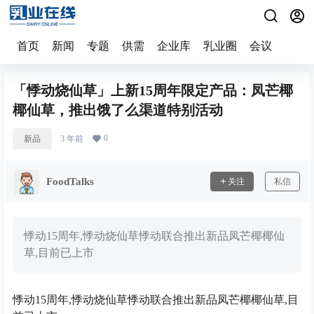
首页
新闻
专题
供需
企业库
乳业圈
会议
「悸动烧仙草」上新15周年限定产品：凤芒椰
椰仙草，推出饿了么渠道特别活动
0
新品
3 年前
FoodTalks
关注
私信
悸动15周年,悸动烧仙草悸动联合推出新品凤芒椰椰仙
草,目前已上市
悸动15周年,悸动烧仙草悸动联合推出新品凤芒椰椰仙草,目