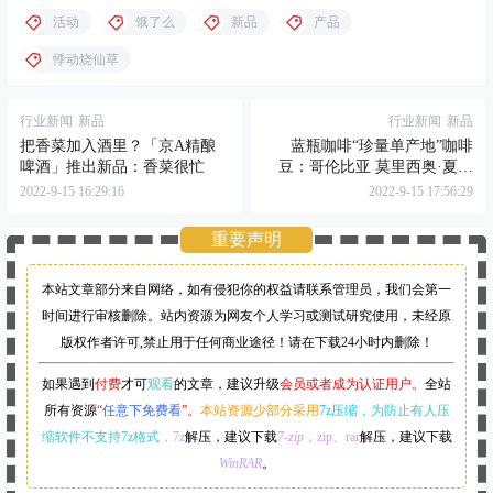
本站文章部分来自网络，如有侵犯你的权益请联系管理员，
我们会第一
时间进行审核删除。站内资源为网友个人学习或测试研究使用，未经原
版权作者许可,禁止用于任何商业途径！请在下载24小时内删除！
如果遇到
付费
才可
观看
的文章，建议升级
会员或者成为认证用户。
全站
所有资源
“
任意下免费看
”。
本站资源少部分采用
7z压缩，
为防止有人压
缩软件不支持7z格式
，7z
解压，建议下载
7-zip
，zip、rar
解压，建议下载
WinRAR
。
0 条回复
A
M
文章作者
管理员
欢迎您，新朋友，感谢参与互动！
确认修改