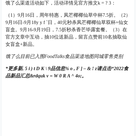
饿了么渠道活动如下，活动详情见官方推文
k = ? 3
：
（1）9月16日，周年特惠，凤芒椰椰仙草中杯7.5折。（2）
9月16日-9月18
y y f `
日，40元秒杀凤芒椰椰仙草双杯+仙女
盲盒。9月16-9月19日，7.5折秒杀香芒毕露套餐。（3）在
官方文章中互动，抽10位送新品，留言点赞前10名抽取仙
女盲盒+新品。
饿了么目
前已入围FoodTalks食品渠道地图
同城零售
类别
*
更多新
, 5 i ) t D K \ 9
品信息
% o , F ] – & ! z
请点击“2022食
品新品汇总&rdqu
k v = W 0 R A ^ 4
o;。
新品社群海报
新品, 悸动烧仙草
无关联文章