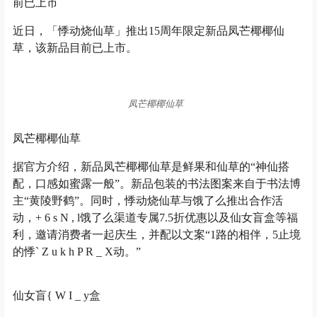
前已上市
近日，「悸动烧仙草」推出15周年限定新品凤芒椰椰仙
草，该新品目前已上市。
凤芒椰椰仙草
凤芒椰椰仙草
据官方介绍，新品凤芒椰椰仙草是鲜果和仙草的“神仙搭
配，口感如蜜露一般”。新品包装的书法图案来自于书法博
主“黄陵野鹤”。同时，悸动烧仙草与饿了么推出合作活
动，
+ 6 s N , l
饿了么渠道专属7.5折优惠以及仙女盲盒等福
利，邀请消费者一起庆生，并配以文案“1路的相伴，5止境
的悸
` Z u k h P R _ X
动。”
仙女盲
{ W I _ y
盒