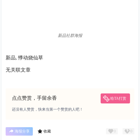
点点赞赏，手留余香
给TA打赏
还没有人赞赏，快来当第一个赞赏的人吧！
0
0
海报分享
收藏
活动
饿了么
新品
产品
悸动烧仙草
行业新闻
新品
行业新闻
新品
把香菜加入酒里？「京A精酿
蓝瓶咖啡“珍量单产地”咖啡
啤酒」推出新品：香菜很忙
豆：哥伦比亚 莫里西奥·夏塔
乌什乌什
2022-9-15 16:29:16
2022-9-15 17:56:29
重要声明