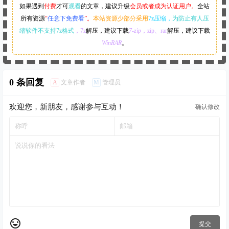
如果遇到
付费
才可
观看
的文章，建议升级
会员或者成为认证用户。
全站
所有资源
“
任意下免费看
”。
本站资源少部分采用
7z压缩，
为防止有人压
缩软件不支持7z格式
，7z
解压，建议下载
7-zip
，zip、rar
解压，建议下载
WinRAR
。
0 条回复
A
M
文章作者
管理员
欢迎您，新朋友，感谢参与互动！
确认修改
提交