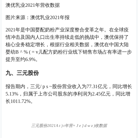
澳优乳业2021年营收数据
图片来源：澳优乳业2021年报
2021年是中国婴配奶粉产业深度整合变革之年。在全球疫
情冲击及国内人口出生率持续走低的挑战中，澳优保持了
核心业务稳定增长，根据行业相关数据，澳优在中国大陆
婴幼
B ^ % ( = v
儿配方奶粉行业线下销售市场占有率进一步
提升至约6.9%。
九、三元股份
报告期内，三元
/ p s ~
股份营业收入为77.31亿元，同比增长
5.13%，归属于上市公司股东的净利润为2.45亿元，同比增
长1011.72%。
三元股份2021
A t ) t
年营
+ J e } d w z )
收数据