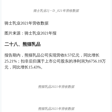
25.21%；扣非后归属于上市公司股东的净利润为6756.19万
元，同比增长15.43%。
熊猫乳品2021年营收数据
熊猫乳品2021年营收数据
熊猫乳品2021年营收数据
图片来源：熊猫乳品2021年报
熊猫乳品相关负责人表示，未来公司将坚持对新产品和新
技术的研发
p k ? h j Q = [ +
投入
. . E o #
，致力于结合权威营
养专家资源推进营养奶酪相关研发
{ 2 d & = T A $
生产，着
力推动提升营养奶酪生产水平，研发真正有益于国人健康
的
S f 2 | | u
高营养奶酪产品。