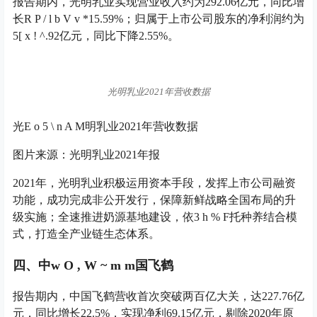
报告期内，光明乳业实现营业收入约为292.06亿元，同比增
长
R P / l b V v *
15.59%；归属于上市公司股东的净利润约为
5
[ x ! ^
.92亿元，同比下降2.55%。
光明乳业2021年营收数据
光
E o 5 \ n A M
明乳业2021年营收数据
图片来源：光明乳业2021年报
2021年，光明乳业积极运用资本手段，发挥上市公司融资
功能，成功完成非公开发行，保障新鲜战略全国布局的升
级实施；全速推进奶源基地建设，依
3 h % F
托种养结合模
式，打造全产业链生态体系。
四、中
w O , W ~ m m
国飞鹤
报告期内，中国飞鹤营收首次突破两百亿大关，达227.76亿
元，同比增长22.5%，实现净利69.15亿元，剔除2020年原