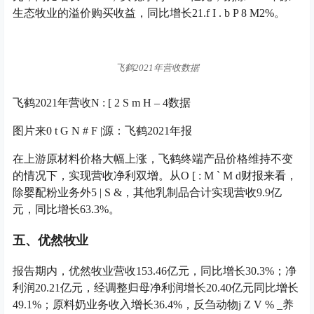
生态牧业的溢价购买收益，同比增长21.
f I . b P 8 M
2%。
飞鹤2021年营收数据
飞鹤2021年营收
N : [ 2 S m H – 4
数据
图片来
0 t G N # F |
源：飞鹤2021年报
在上游原材料价格大幅上涨，飞鹤终端产品价格维持不变
的情况下，实现营收净利双增。从
O [ : M ` M d
财报来看，
除婴配粉业务外
5 | S &
，其他乳制品合计实现营收9.9亿
元，同比增长63.3%。
五、优然牧业
报告期内，优然牧业营收153.46亿元，同比增长30.3%；净
利润20.21亿元，经调整归母净利润增长20.40亿元同比增长
49.1%；原料奶业务收入增长36.4%，反刍动物
j Z V % _
养