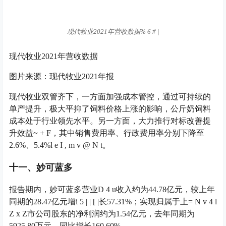
现代牧业2021年营收数据
% 6 # |
现代牧业2021年营收数据
图片来源：现代牧业2021年报
现代牧业双管齐下，一方面加强成本管控，通过可持续的
单产提升，极大平抑了饲料价格上涨的影响，公斤奶饲料
成本处于行业领先水平。另一方面，大力推行对标改善提
升效益
~ + F
，其中销售费用率、行政费用率分别下降至
2.6%、5.4%
l e I , m v @ N t
。
十一、妙可蓝多
报告期内，妙可蓝多营业
D 4 u
收入约为44.78亿元，较上年
同期的28.47亿元增
i 5 | | [ |
长57.31%；实现归属于上
= N v 4 l
Z x Z
市公司股东的净利润约为1.54亿元，去年同期为
5925.80万元，同比增长160.60%。