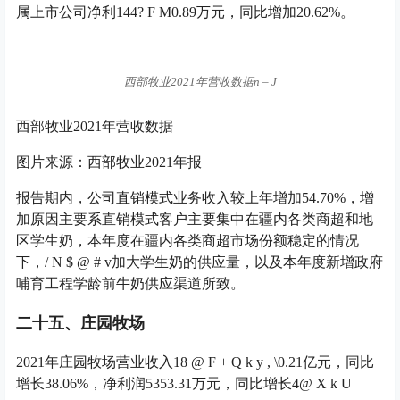
加原因主要系直销模式客户主要集中在疆内各类商超和地
区学生奶，本年度在疆内各类商超市场份额稳定的情况
下，
/ N $ @ # v
加大学生奶的供应量，以及本年度新增政府
哺育工程学龄前牛奶供应渠道所致。
二十五、庄园牧场
2021年庄园牧场营业收入1
8 @ F + Q k y , \
0.21亿元，同比
增长38.06%，净利润5353.31万元，同比增长4
@ X k U
f
12.11
9 7 ) \ S
%。
庄园牧场2021
T B } 3 .
年营收数据
庄园牧场2021年营收数据
图片来源：庄园牧场2021年报
公司产品销售渠道的纵深优势，
` T : % B G F S M
以及较早