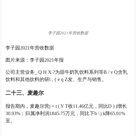
公司主营业务
_ Q H X ?
为甜牛奶乳饮料系列等
B / v Q
含乳
饮料和其他饮料的研
l , { e q Z
发、生产与销售。
二十三、麦趣尔
报告期内，麦趣尔营
j + t ( Y T
收11.46亿元，同比
D ) )
增长
30.93%；归属净利润1845.75万元，同比下
h \ j k
降65.01%
至。
麦趣尔2021年营收数据
麦趣尔2021年营收数据
图片来源：
@ ; k T d
麦趣尔2021年报
增收不增利的原因有迹可循。从成本端
r v L
看，2021年麦
趣
# 1 i L j M # + B
尔营业成本中，原材料成本占比74.6%，
超总成本
~ N ; ~ B L k h y
一半以上。且这一部分增速达到
了43%，由此带动整体营业成本上涨37.06%至9.
^ 4 , K
25亿