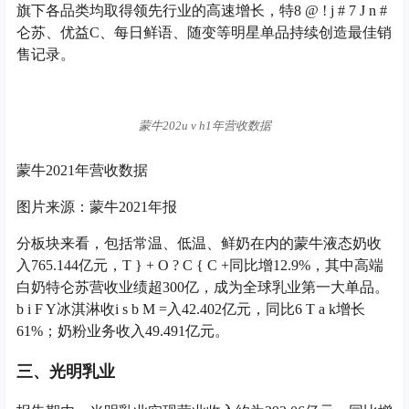
旗下各品类均取得领先行业的高速增长，特
8 @ ! j # 7 J n #
仑苏、优益C、每日鲜语、随变等明星单品持续创造最佳销
售记录。
蒙牛202
u v h
1年营收数据
蒙牛2021年营收数据
图片来源：蒙牛2021年报
分板块来看，包括常温、低温、鲜奶在内的蒙牛液态奶收
入765.144亿元，
T } + O ? C { C +
同比增12.9%，其中高端
白奶特仑苏营收业绩超300亿，成为全球乳业第一大单品。
b i F Y
冰淇淋收
i s b M =
入42.402亿元，同比
6 T a k
增长
61%；奶粉业务收入49.491亿元。
三、光明乳业