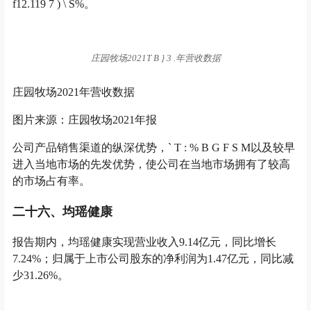
进入当地市场的先发优势，使公司在当地市场拥有了较高
的市场占有率。
二十六、均瑶健康
报告期内，均瑶健康实现营业收入9.14亿元，同比增长
7.24%；归属于上市公司股东的净利润为1.47亿元，同比减
少31.26%。
均瑶健康2021年营收数据
均瑶健康2021年营收数据
图片来源：均瑶
r Z R l E
健康2021年报
均瑶健康表示，受国内外不确定因素影响，归属于上市公
司股东的净利润较2020年下降31.26%，主要系公司新产
品、新事业部、研发投入增加，同时
$ w k 7 x , a [ Y
加大了
对渠道的投入，导致费用增加。从业务板块来看，2021年