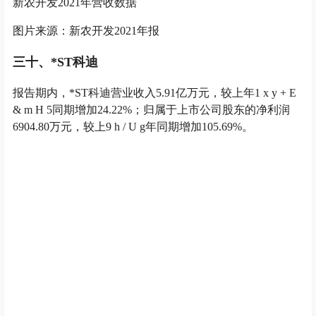
*ST科迪2021年营收数
O t h [ g D r
据
*ST科迪2021年营收数据
图片来源：*ST科迪2021年报
2021年度，公司积极化解存在的问题，大幅压缩了应付奶
款及各类账款，
k N o
使各类应付款项恢复至正常区间，生
产经营逐步恢复正常，确保了公
y } f f [ J V .
司各项
c + k 9 1
L c i
业务正常开展，为202
8 e g
2年发展打下较好。
三十一、牧同科技
报告期内，牧同科技实现营业收入3.03亿元，同比增长19.
4
# F + . r t
92%，净利润5550.70万元，同比增长38.61%。
牧同科技2021年营收数据