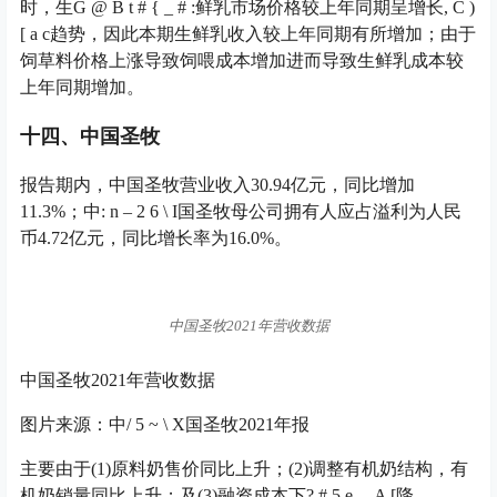
时，生
G @ B t # { _ # :
鲜乳市场价格较上年同期呈增长
, C )
[ a c
趋势，因此本期生鲜乳收入较上年同期有所增加；由于
饲草料价格上涨导致饲喂成本增加进而导致生鲜乳成本较
上年同期增加。
十四、中国圣牧
报告期内，中国圣牧营业收入30.94亿元，同比增加
11.3%；中
: n – 2 6 \ I
国圣牧母公司拥有人应占溢利为人民
币4.72亿元，同比增长率为16.0%。
中国圣牧2021年营收数据
中国圣牧2021年营收数据
图片来源：中
/ 5 ~ \ X
国圣牧2021年报
主要由于(1)原料奶售价同比上升；(2)调整有机奶结构，有
机奶销量同比上升；及(3)融资成本下
? # 5 e . , A [
降。