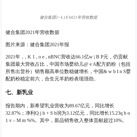
健合集团2
~ k ) $ h
021年营收数据
健合集团2021年营收数据
图片来源：健合集团2021年报
2021年，
, K 1 , o e , n
BNC营收达66.1亿
w | B P
元，仍贡献
集团最大营收占比，中国市场婴幼儿
@ e A
配方奶粉（包括
所售出货补）销售额高单位数稳健增长，中国
& w b I n S
婴
配奶粉稳定前六，合生元羊奶粉表现强劲。
七、新乳业
报告期内，新希望乳业营收为89.67亿元，同比增长
32.87%；净利
Q j h + S b
润为3.12亿元，同比增长15.23
q b o
1 v – M m %
%。其中，新品销售收入整体贡献超过10%。