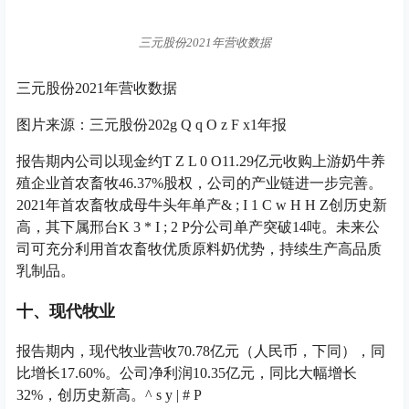
三元股份2021年营收数据
三元股份2021年营收数据
图片来源：三元股份202
g Q q O z F x
1年报
报告期内公司以现金约
T Z L 0 O
11.29亿元收购上游奶牛养
殖企业首农畜牧46.37%股权，公司的产业链进一步完善。
2021年首农畜牧成母牛头年单产
& ; I 1 C w H H Z
创历史新
高，其下属邢台
K 3 * I ; 2 P
分公司单产突破14吨。未来公
司可充分利用首农畜牧优质原料奶优势，持续生产高品质
乳制品。
十、现代牧业
报告期内，现代牧业营收70.78亿元（人民币，下同），同
比增长17.60%。公司净利润10.35亿元，同比大幅增长
32%，创历史新高。
^ s y | # P