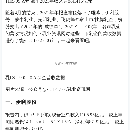
1105.95亿元,蒙牛2021年收入达881.415亿元
随着4月的结束，2021年年报发布也落下了帷幕，伊利股
份、蒙牛乳业、光明乳业、飞鹤等35家上市/挂牌乳企，纷
纷交出了2021年的“成绩单”。2021
Z u J ? 0 (
年，各家乳企
的营收情况如何？乳业资讯网对这些上市乳企的营收数据
进行了统
y L ! f o 2 q 0 (
计，一起来看看吧。
乳企营收数据
乳
l S _ 9 0 h 0 A @
企营收数据
图片来源：公众号@
s c ] ^ 7 o .
乳业资讯网
一、伊利股份
报告内，伊
j \ 9 B (
利实现营业总收入1105.95亿元，较上年
同期增长14.1
_ 3 n U _ 5 1 Y L
5%，净利润87.32亿元， 较上
年同期增长23.00%。