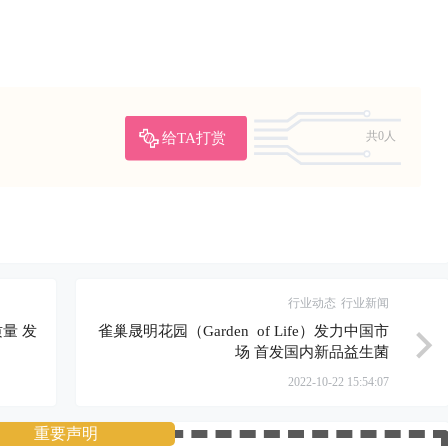
给TA打赏
共0人
行业动态
行业新闻
量 发
雀巢晟明花园（Garden of Life）发力中国市
场 首发国内新品益生菌
2022-10-22 15:54:07
重要声明