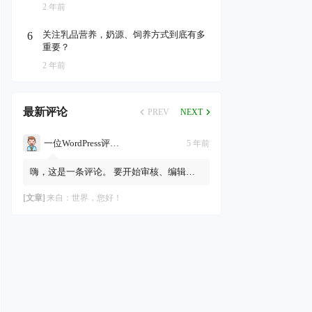
2 年前
关注乳品营养，奶源、饲养方式到底有多
6
重要？
2 年前
最新评论
PREV
NEXT
一位WordPress评论者
5 年前
嗨，这是一条评论。 要开始审核、编辑及
删除评论，请访问仪表盘的“评论”页面。
评论者头像来自Gravatar。
[文章]
来自：
世界，您好！