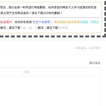
理员，
我们会第一时间进行审核删除。站内资源为网友个人学习或测试研究使
,禁止用于任何商业途径！请在下载24小时内删除！
为认证用户。
全站所有资源
“
任意下免费看
”。
本站资源少部分采用
7z压缩，
为防止
z
解压，建议下载
7-zip
，zip、rar
解压，建议下载
WinRAR
。
向来缘浅，奈何情深
确认修改