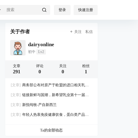
登录
快速注册
关于作者
关注
私信
dairyonline
初中
Lv2
文章
评论
关注
粉丝
291
0
0
1
[文章]
商务部公布对原产于欧盟的进口相关乳制
品反补贴调查的最终裁定
[文章]
链接新鲜与国潮，新希望乳业第十一届牛
奶粉丝节成功圈粉“新鲜一代”
[文章]
新悦纯牧-产自新西兰
[文章]
年轻人热衷免疫健康饮食，蛋白类产品迎
来新风口
Ta的全部动态