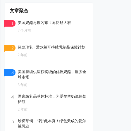
文章聚合
美国奶酪再度闪耀世界奶酪大赛
1
7 个月前
绿岛珍乳 · 爱尔兰可持续乳制品保障计划
2
2 年前
美国持续供应获奖级的优质奶酪，服务全
3
球市场
3 年前
国家级乳品草饲标准，为爱尔兰奶源保驾
4
护航
2 年前
珍稀草饲，“乳”此本真！绿色天成的爱尔
5
兰乳业