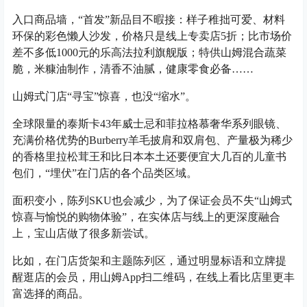
入口商品墙，“首发”新品目不暇接：样子稚拙可爱、材料
环保的彩色懒人沙发，价格只是线上专卖店5折；比市场价
差不多低1000元的乐高法拉利旗舰版；特供山姆混合蔬菜
脆，米糠油制作，清香不油腻，健康零食必备……
山姆式门店“寻宝”惊喜，也没“缩水”。
全球限量的泰斯卡43年威士忌和菲拉格慕奢华系列眼镜、
充满价格优势的Burberry羊毛披肩和双肩包、产量极为稀少
的香格里拉松茸王和比日本本土还要便宜大几百的儿童书
包们，“埋伏”在门店的各个品类区域。
面积变小，陈列SKU也会减少，为了保证会员不失“山姆式
惊喜与愉悦的购物体验”，在实体店与线上的更深度融合
上，宝山店做了很多新尝试。
比如，在门店货架和主题陈列区，通过明显标语和立牌提
醒逛店的会员，用山姆App扫二维码，在线上看比店里更丰
富选择的商品。