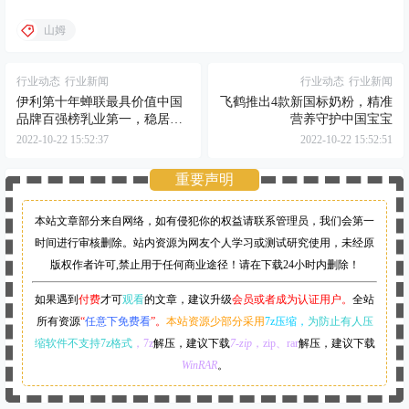
山姆
行业动态
行业新闻
行业动态
行业新闻
伊利第十年蝉联最具价值中国
飞鹤推出4款新国标奶粉，精准
品牌百强榜乳业第一，稳居全
营养守护中国宝宝
球乳业品牌榜首！
2022-10-22 15:52:37
2022-10-22 15:52:51
重要声明
本站文章部分来自网络，如有侵犯你的权益请联系管理员，
我们会第一
时间进行审核删除。站内资源为网友个人学习或测试研究使用，未经原
版权作者许可,禁止用于任何商业途径！请在下载24小时内删除！
如果遇到
付费
才可
观看
的文章，建议升级
会员或者成为认证用户。
全站
所有资源
“
任意下免费看
”。
本站资源少部分采用
7z压缩，
为防止有人压
缩软件不支持7z格式
，7z
解压，建议下载
7-zip
，zip、rar
解压，建议下载
WinRAR
。