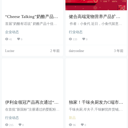
“Cheese Talking”奶酪产品十
健合高端宠物营养产品扩
佳评选报名中
容，Zesty Paws快乐一爪来中
首届“奶酪有话说” 奶酪产品十佳评
作者：小食代 近日，小食代留意
选活动说明 乳业在线将于2023年12
国了
到，健合集团旗下高端宠物营养品
企业动态
行业动态
月8日在北京举办“奶酪产业创新与发
牌“Zesty Paws快乐一爪”已登陆京东
展论坛”，期间正式启动“奶酪产品十
国际，这也意味着该品牌通过跨境
41
0
133
0
佳”评选活动，此次活动主要面向国
电...
内外奶酪食品相关企业进行产品征
Lucine
2 年前
dairyonline
3 年前
集，评选活动依托乳业在线公众平
台，邀请社会各界对最喜欢的奶酪
产品进行点赞投票。最终投票结果
将于2024年4月28日在乳业在线公众
号上进行公布，并在“第二届乳业北
京论坛”上对获得优胜的产品以及品
牌举行…
伊利金领冠产品再次通过“新
独家！千味央厨发力C端市
国标”认证，展现中国专利配
场，三大系列产品将同时亮
在首批“新国标”注册通过的婴配粉品
千味央厨,岑夫子,千味解忧炸货铺,纳
方实力
牌公布的名单中，伊利金领冠成为
相
百味,千味央厨发力C端市场
行业动态
新品
行业的佼佼者，强势领先，实力抢
跑。早在今年3月，国家市场监督管
215
0
96
0
理总局就公布了第一批“新国标”产