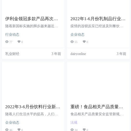
伊利金领冠多款产品再次通
2022年1-6月份乳制品行业新
过新国标注册，实力领航“新
品采集情况分析
随着新国标实施的脚步越来越近，
疫情的连锁反应已经波及到餐饮行
国标”时代
各品牌也打响了新一轮卡位战。作
业，乳品业也不例外。消费者行为
行业动态
企业动态
为始终注重“产品研发”和“配方科研”
向可持续性和更健康产品的转变，
硬实力的中国奶粉品牌，伊利金领
免疫和便利性被认为是主要关注的
77
0
55
0
冠继率先通过“新国标”注册，王牌产
问题。 与此同时，供应链的中断和
品新国标珍护于7月全面上市后，金
采购模式的波动是今x # R j年乳制品
乳业财经
3 年前
dairyonline
3 年前
领冠再次抢占市场先机，成为目前
行业最重要的发展。业内专家表
行业内通过“新国标”注册最多的中国
示：“购买渠道的突然转变具有挑战
奶粉品牌之一，是金领冠全面领跑
性，但也加速了创新。” 此外，生产
“新国标”时代的最好证明。
商面临着越来越大的压力，要创新
新的乳制品形[ L $ = * C \式，更! } *
I o =要关注f A X …
2022年3-6月份饮料行业新品
重磅！食品相关产品质量安
采集情况分析
全监管新规来了（附一图读
随着人们生活水平的提高，人们的
食品相关产品质量安全监管新规,市
消费观念和消费质量也在发生巨大
懂）
场监管总局,食品相关法规
企业动态
法规
变化，追求口感新颖和健康营养的
产品是未来消费趋势。很多国外食
46
0
34
0