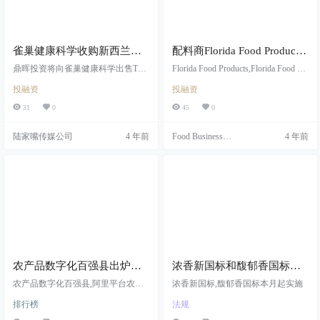
雀巢健康科学收购新西兰天
配料商Florida Food Products
然健康产品公司The Better
将收购Javo Beverage，增加
鼎晖投资将向雀巢健康科学出售The
Florida Food Products,Florida Food Pr
Health Company（TBHC）
Better Health Compan,TBHC是新西兰
其饮料领域天然原料产品组
oducts收购Javo Beverage,私人投资公
投融资
投融资
领先的天然健康产品公司之一,鼎晖
司Ardian
合
投资是亚洲最具规模的另类资产管
31
0
45
0
理公司之一
陆家嘴传媒公司
4 年前
Food Business
4 年前
News
农产品数字化百强县出炉，
浓香新国标和馥郁香国标将
排名第一的原来是它
于4月起实施
农产品数字化百强县,阿里平台农产
浓香新国标,馥郁香国标本月起实施
品电商,农产品电商高质量发展
排行榜
法规