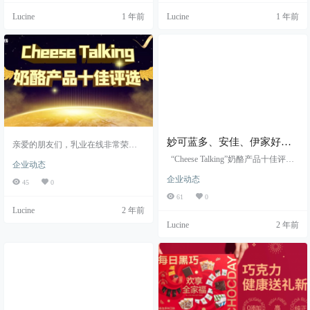
酒、乳清酪、楚拉、毕稀力格等20
国尼格焦糖、欧罗天然香草提取
Lucine
1 年前
Lucine
1 年前
余种传统及创新型产品，产品以“纯
物、加拿大星堡的枫糖系列产品
天然、原生态、高营养”的特性博得
等。我们也拥有“欧浓”自有品牌，提
广大消费者的信赖和喜爱，成为区
供芝士粉、奶油粉、酸奶粉等乳制
域内极具民方特色奶食品生产代表
品配料产品。公司产品广泛应用于
性企业之一。 金马驹公司秉承“品质
烘焙、乳品冰淇淋、糖果巧克力、
为基，健康为本”的企业理念，专注
休闲食品和饮料等。 上海拓臣自成
奶制品产业发展，与位于大草原…
立以来一直得到广大客户的支持与
配合…
妙可蓝多、安佳、伊家好、
亲爱的朋友们，乳业在线非常荣幸
地为大家带来“CHEESE TALKING”
蒙牛、和润、奶酪博士、腾
“Cheese Talking”奶酪产品十佳评选
企业动态
奶酪产品十佳评选活动！本次活动
飞铭记、妙飞、艾恩摩尔等
活动说明 乳业在线已于2023年12月8
旨在发掘和推广最优秀的奶酪产
企业动态
日正式启动“奶酪产品十佳”评选活
45
0
已报名“Cheese Talking”奶酪
品，让更多人了解和喜爱奶酪文
动。此次活动首先面向国内外奶酪
61
0
产品十佳评选
化。 本次评选活动，我们诚挚地邀
食品相关企业进行产品征集，然后
Lucine
2 年前
请您为自己钟爱的奶酪产品投上宝
通过乳业在线公众平台邀请社会各
贵的一票。每个微信号每天拥有一
Lucine
2 年前
界对最喜欢的奶酪产品进行投票，
次投票机会，最多十个产品进行投
最终投票结果将于2024年4月28日在
票。您的每一票都将为心仪的产品
乳业在线公众号上公布，并在“第二
增添无限动力。 不仅如此，为了让
届乳业北京论坛”上对优胜产品及品
更多优秀产品得到展示的机会，我
牌进行表彰颁奖。 现向行业内征集
们特别设立人气产品十佳奖项…
参选企业，详情如下：…