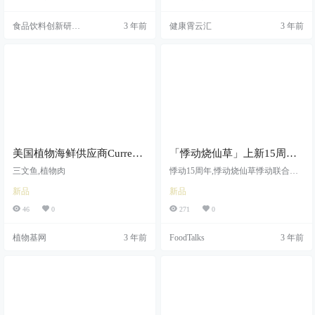
品饮料陆续登陆我国市场，企业的
研发思路也在不断扩展，饮料品类
食品饮料创新研究
3 年前
健康霄云汇
3 年前
呈现多元化发展和百花齐放的局
微信号
面。目前，人们已不再将饮料简单
地定位于解渴的功能，消费者更倾
向于天然、低糖、健康型饮料。 食
品伙伴网长期以来关注我国市场流
通的预包装新产品信息，经过多年
来对新产品信息的监控h = \ G及采
集…
美国植物海鲜供应商Current
「悸动烧仙草」上新15周年
Foods推出植物基三文鱼产品
限定产品：凤芒椰椰仙草，
三文鱼,植物肉
悸动15周年,悸动烧仙草悸动联合推
推出饿了么渠道特别活动
出新品凤芒椰椰仙草,目前已上市
新品
新品
46
0
271
0
植物基网
3 年前
FoodTalks
3 年前