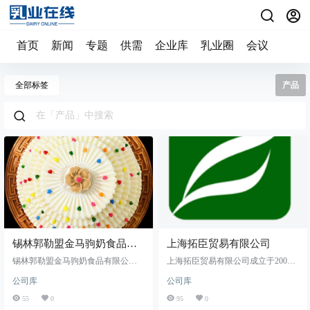
首页
新闻
专题
供需
企业库
乳业圈
会议
全部标签
产品
锡林郭勒盟金马驹奶食品有
上海拓臣贸易有限公司
限公司
锡林郭勒盟金马驹奶食品有限公司
上海拓臣贸易有限公司成立于2002
是一家以地方特色奶食品为主，集
年，系专业的食品配料与添加剂供
公司库
公司库
相关奶产品生产、销售、营销为一
应商，主要代理各种进口的天然食
体化的综合性民营企业，生产奶豆
品添加剂及原辅料产品，包括荷兰
55
0
95
0
腐、风味奶酪、乳清蛋白糖、乳清
维卡芝士粉、高卓粗粒芝士粉、法