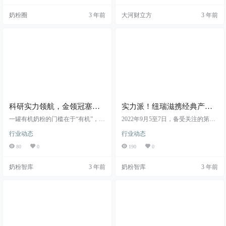
品，金领冠不仅榜上有名，还尽快
奶粉圈
3 年前
大河财立方
3 年前
完成了相关新国标产品的面市。
科研实力领航，金领冠塞纳
实力派！纽瑞滋携经典产品
牧新国标产品成就中国有机
亮相2022中国奶业大会
一罐有机奶粉的门槛在于“有机”，包
2022年9月5至7日，备受关注的第十
奶粉典范
括有机牧场、有机奶源、有机生
三届中国奶业大会、2022中国奶业2
行业动态
行业动态
产、有机追溯以及有机认证等，而
0强峰会暨2022中国奶业展览会三大
有机奶粉的发展在于配方的差异
行业盛会同步在山东济南举办，众
80
0
190
0
化、品质的迭代升级。据了解，202
多乳企携旗下明星产品参展，让本
2年8月金领冠塞纳牧新产品已通过
届大会看点十足。
奶粉智库
3 年前
奶粉智库
3 年前
我国新国标，升级后的金领冠塞纳
牧将引领有机奶粉的新变革！升级
再升级，不断创新突破！