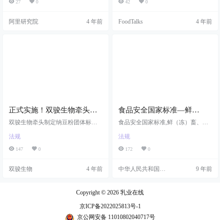
27
0
42
0
阿里研究院
4 年前
FoodTalks
4 年前
正式实施！双骏生物牵头制
食品安全国家标准—鲜
定纳豆粉团体标准，进一步
（冻）畜、禽产品GB 2707
双骏生物牵头制定纳豆粉团体标准,
食品安全国家标准,鲜（冻）畜、禽
规范产品安全性指标
纳豆产业在我国已步入快速发展阶
—2016
产品,GB 2707—2016
法规
法规
段,紫外分光光度法与琼脂糖纤维蛋
白平板法作为纳豆激酶的标准检验
147
0
172
0
方法
双骏生物
4 年前
中华人民共和国卫
9 年前
生部
Copyright © 2026
乳业在线
京ICP备2022025813号-1
京公网安备 11010802040717号