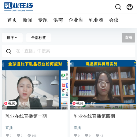
首页
新闻
专题
供需
企业库
乳业圈
会议
排序
全部标签
直播
视频
视频
共4节
共4节
乳业在线直播第一期
乳业在线直播第四期
直播
直播
0
0
108
0
0
43