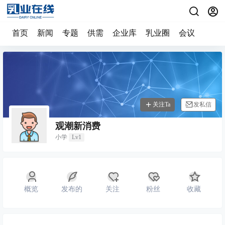
首页
新闻
专题
供需
企业库
乳业圈
会议
关注Ta
发私信
观潮新消费
小学
Lv1
概览
发布的
关注
粉丝
收藏