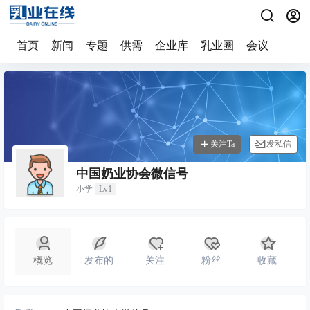
首页
新闻
专题
供需
企业库
乳业圈
会议
关注Ta
发私信
中国奶业协会微信号
小学
Lv1
概览
发布的
关注
粉丝
收藏