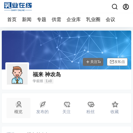
首页
新闻
专题
供需
企业库
乳业圈
会议
关注Ta
发私信
福来 神农岛
学前班
Lv0
概览
发布的
关注
粉丝
收藏