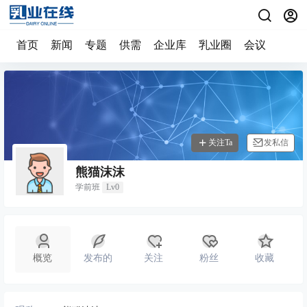
首页
新闻
专题
供需
企业库
乳业圈
会议
关注Ta
发私信
熊猫沫沫
学前班
Lv0
概览
发布的
关注
粉丝
收藏