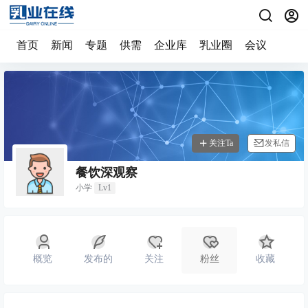
首页
新闻
专题
供需
企业库
乳业圈
会议
关注Ta
发私信
餐饮深观察
小学
Lv1
概览
发布的
关注
粉丝
收藏