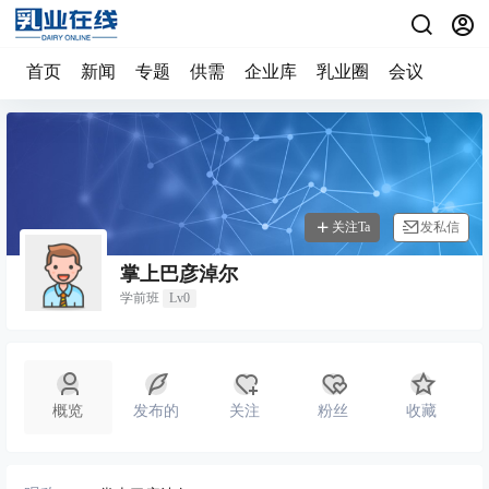
首页
新闻
专题
供需
企业库
乳业圈
会议
关注Ta
发私信
掌上巴彦淖尔
学前班
Lv0
概览
发布的
关注
粉丝
收藏