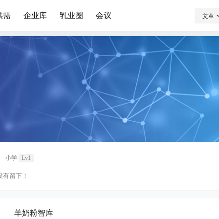
供需
企业库
乳业圈
会议
文章
小学
Lv1
没有留下！
羊奶粉智库
：