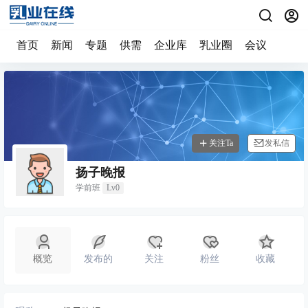
首页
新闻
专题
供需
企业库
乳业圈
会议
关注Ta
发私信
扬子晚报
学前班
Lv0
概览
发布的
关注
粉丝
收藏