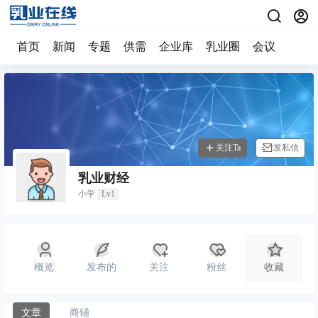
首页
新闻
专题
供需
企业库
乳业圈
会议
关注Ta
发私信
乳业财经
小学
Lv1
概览
发布的
关注
粉丝
收藏
文章
商铺