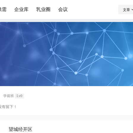
供需
企业库
乳业圈
会议
文章
学前班
Lv0
没有留下！
望城经开区
：