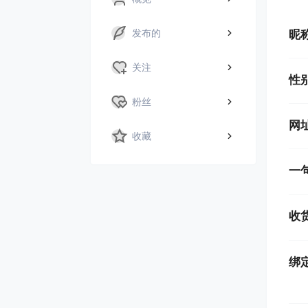
发布的
昵
关注
性
粉丝
网
收藏
一
收
绑