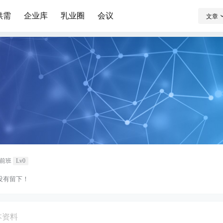
供需
企业库
乳业圈
会议
文章
前班
Lv0
没有留下！
本资料