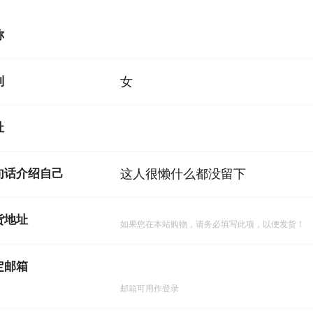
称
别
女
址
句话介绍自己
这人很懒什么都没留下
货地址
如果您在本站购物，请务必填写此项，以便发货！
定邮箱
邮箱可用作登录