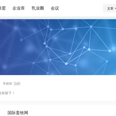
供需
企业库
乳业圈
会议
文章
学前班
Lv0
没有留下！
国际畜牧网
：