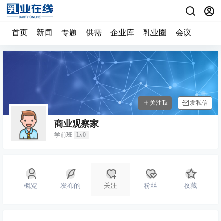
首页
新闻
专题
供需
企业库
乳业圈
会议
关注Ta
发私信
商业观察家
学前班
Lv0
概览
发布的
关注
粉丝
收藏