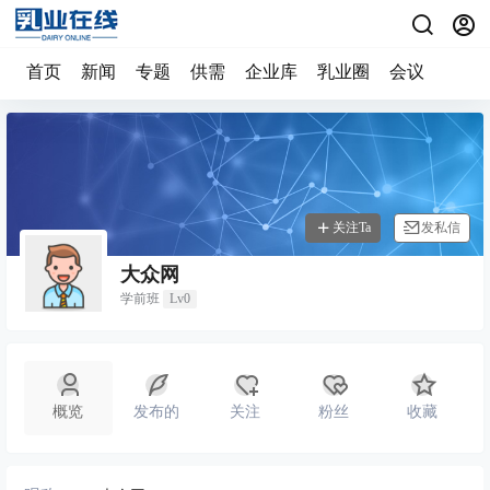
首页
新闻
专题
供需
企业库
乳业圈
会议
关注Ta
发私信
大众网
学前班
Lv0
概览
发布的
关注
粉丝
收藏